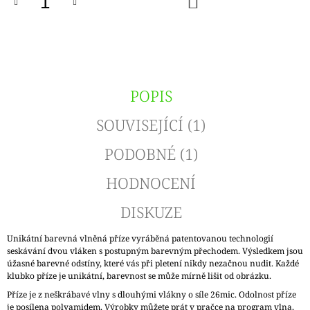
KOŠÍKU
POPIS
SOUVISEJÍCÍ (1)
PODOBNÉ (1)
HODNOCENÍ
DISKUZE
Unikátní barevná vlněná příze vyráběná patentovanou technologií
seskávání dvou vláken s postupným barevným přechodem. Výsledkem jsou
úžasné barevné odstíny, které vás při pletení nikdy nezačnou nudit. Každé
klubko příze je unikátní, barevnost se může mírně lišit od obrázku.
Příze je z neškrábavé vlny s dlouhými vlákny o síle 26mic. Odolnost příze
je posílena polyamidem. Výrobky můžete prát v pračce na program vlna,