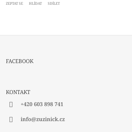
ZEPTAT SE
HLÍDAT
SDÍLET
Z
Á
FACEBOOK
P
A
T
Í
KONTAKT
+420 603 898 741
info@zuzinick.cz