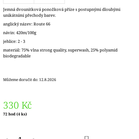
J
Jemná dvounitková ponožková příze s postupnými dlouhými
E
unikátními přechody barev.
M
E
anglický název: Route 66
návin: 420m/100g
REGIA
jehlice: 2 - 3
PAIRFECT
A&C
materiál: 75% vlna strong quality, superwash, 25% polyamid
GARDEN
biodegradable
09136
280
Kč
Původně:
Můžeme doručit do:
12.8.2026
295
Kč
330 Kč
Měrná
72 hod
(4 ks)
cena:
DO