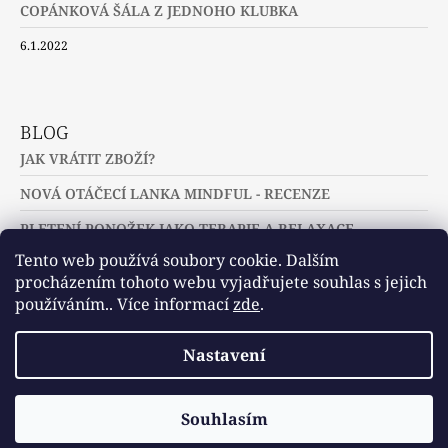
COPÁNKOVÁ ŠÁLA Z JEDNOHO KLUBKA
6.1.2022
BLOG
JAK VRÁTIT ZBOŽÍ?
NOVÁ OTÁČECÍ LANKA MINDFUL - RECENZE
PLETENÍ PONOŽEK JAKO TERAPIE A RELAXACE
Tento web používá soubory cookie. Dalším
procházením tohoto webu vyjadřujete souhlas s jejich
používáním.. Více informací
zde
.
Slovníček pojmů
Často kladené dotazy
Nastavení
Užitečné a zajímavé odkazy
© 2026 U jehlic a klubíček - zuzinick.cz.
Vytvořil Shoptet
Souhlasím
Všechna práva vyhrazena.