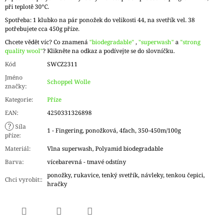
při teplotě 30°C.
Spotřeba: 1 klubko na pár ponožek do velikosti 44, na svetřík vel. 38
potřebujete cca 450g příze.
Chcete vědět víc? Co znamená
"biodegradable"
,
"superwash"
a
"strong
quality wool"
? Klikněte na odkaz a podívejte se do slovníčku.
Kód
SWCZ2311
Jméno
Schoppel Wolle
značky
:
Kategorie
:
Příze
EAN
:
4250331326898
?
Síla
1 - Fingering, ponožková, 4fach, 350-450m/100g
příze
:
Materiál
:
Vlna superwash, Polyamid biodegradable
Barva
:
vícebarevná - tmavé odstíny
ponožky, rukavice, tenký svetřík, návleky, tenkou čepici,
Chci vyrobit:
:
hračky