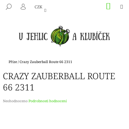
K
Přejít
NÁKU
M
HLEDAT
CZK
na
KOŠÍK
O
PŘIHLÁŠENÍ
ZPĚT
ZPĚT
obsah
Š
Í
C
K
O
P
O
T
Domů
Příze
/
Crazy Zauberball Route 66 2311
Ř
CRAZY ZAUBERBALL ROUTE
E
B
66 2311
U
J
Průměrné
Neohodnoceno
Podrobnosti hodnocení
E
hodnocení
produktu
T
je
E
0,0
N
z