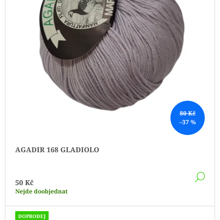
80 Kč
–37 %
AGADIR 168 GLADIOLO
DE
50 Kč
Nejde doobjednat
DOPRODEJ