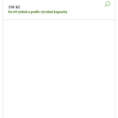
DE
190 Kč
Do tří týdnů a podle výrobní kapacity