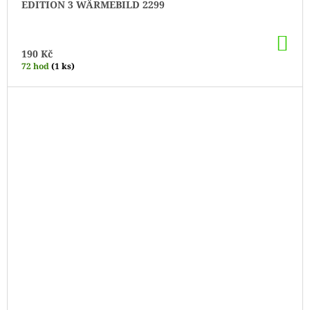
EDITION 3 WÄRMEBILD 2299
DO
KO
190 Kč
72 hod
(1 ks)