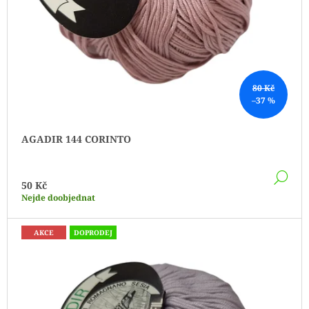
U
K
T
Ů
80 Kč
–37 %
AGADIR 144 CORINTO
DE
50 Kč
Nejde doobjednat
AKCE
DOPRODEJ