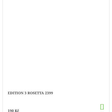
EDITION 3 ROSETTA 2399
DO
KO
190 Kč