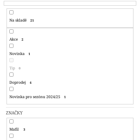
P
A
R
J
Na skladě
21
O
Í
D
T
U
?
Akce
2
K
T
Novinka
1
Ů
Tip
0
HLEDAT
Doprodej
4
Novinka pro sezónu 2024/25
D
1
O
P
ZNAČKY
O
R
U
Mafil
3
Č
U