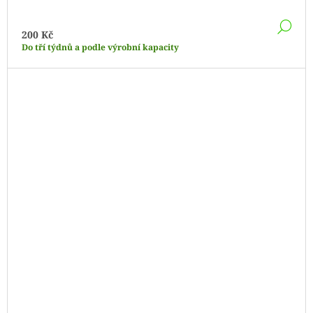
DE
200 Kč
Do tří týdnů a podle výrobní kapacity