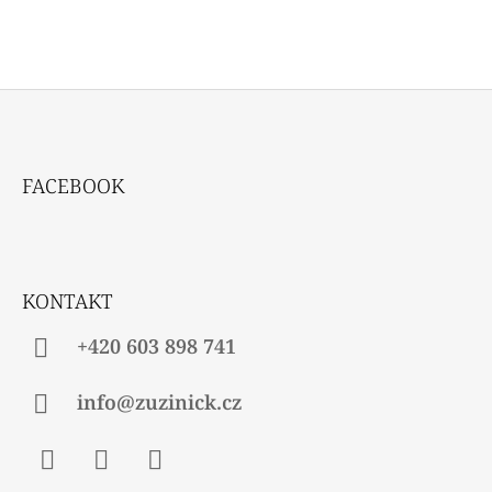
Z
Á
FACEBOOK
P
A
T
Í
KONTAKT
+420 603 898 741
info@zuzinick.cz