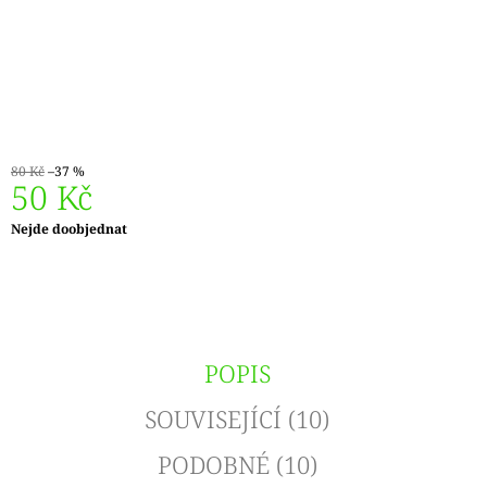
J
E
M
E
DÓZIČKA
NA
DROBNOSTI
80 Kč
–37 %
50 Kč
14
Kč
Měrná
Nejde doobjednat
cena:
POPIS
SOUVISEJÍCÍ (10)
PODOBNÉ (10)