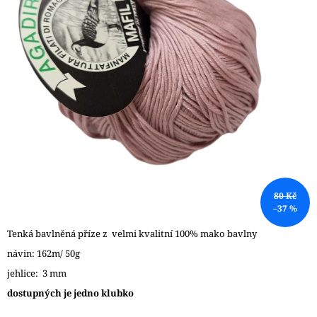
A
J
Í
T
?
HLEDAT
80 Kč
–37 %
D
O
Tenká bavlněná příze z velmi kvalitní 100% mako bavlny
P
návin: 162m/ 50g
O
jehlice: 3 mm
R
U
dostupných je jedno klubko
Č
U