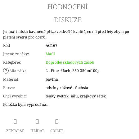
HODNOCENÍ
DISKUZE
Jemná italská bavlněná příze ve skvělé kvalitě, co mi před lety zbyla po
pletení svetru pro dceru.
Kód
AG167
Jméno značky
:
Mafil
Kategorie
:
Doprodej skladových zásob
?
2 - Fine, 6fach, 250-350m/100g
Síla příze
:
Materiál
:
bavlna
Barva
:
odstíny růžové - fuchsia
Chci vyrobit:
:
tenký svetřík, šálu, krajkový šátek
Položka byla vyprodána…
ZEPTAT SE
HLÍDAT
SDÍLET