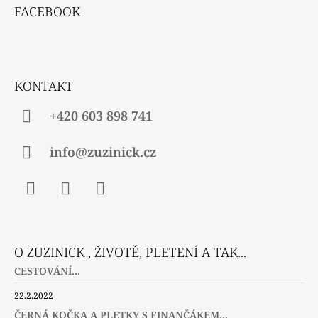
Á
V
FACEBOOK
P
K
Y
A
V
T
Ý
P
Í
KONTAKT
I
S
U
+420 603 898 741
info@zuzinick.cz
Facebook
Instagram
Twitter
O ZUZINICK , ŽIVOTĚ, PLETENÍ A TAK...
CESTOVÁNÍ...
22.2.2022
ČERNÁ KOČKA A PLETKY S FINANČÁKEM...