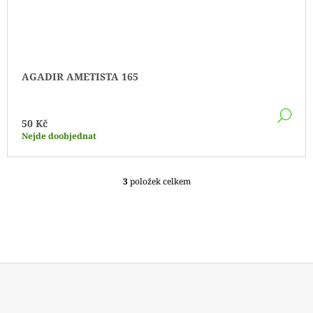
AGADIR AMETISTA 165
DE
50 Kč
Nejde doobjednat
3
položek celkem
O
V
L
Á
D
A
C
Í
P
Z
R