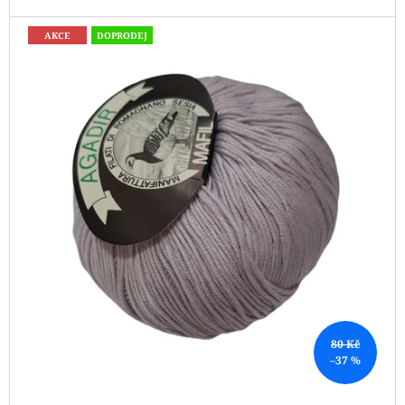
J
E
AKCE
DOPRODEJ
M
E
REGIA
PAIRFECT
A&C
GARDEN
09136
280
Kč
Původně:
295
Kč
80 Kč
–37 %