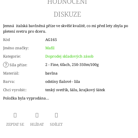
HODNOCENÍ
DISKUZE
Jemná italská bavlněná příze ve skvělé kvalitě, co mi před lety zbyla po
pletení svetru pro dceru.
Kód
AG165
Jméno značky
:
Mafil
Kategorie
:
Doprodej skladových zásob
?
2 - Fine, 6fach, 250-350m/100g
Síla příze
:
Materiál
:
bavlna
Barva
:
odstíny fialové - lila
Chci vyrobit:
:
tenký svetřík, šálu, krajkový šátek
Položka byla vyprodána…
ZEPTAT SE
HLÍDAT
SDÍLET