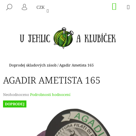
K
Přejít
NÁKU
M
HLEDAT
CZK
na
KOŠÍK
O
PŘIHLÁŠENÍ
ZPĚT
ZPĚT
obsah
Š
Í
C
K
O
P
O
T
Domů
Doprodej skladových zásob
/
Agadir Ametista 165
Ř
AGADIR AMETISTA 165
E
B
U
Průměrné
Neohodnoceno
Podrobnosti hodnocení
hodnocení
J
DOPRODEJ
produktu
E
je
0,0
T
z
E
5
hvězdiček.
N