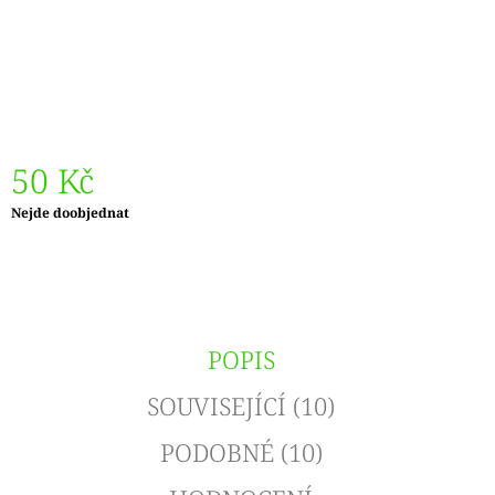
J
E
M
E
DÓZIČKA
NA
DROBNOSTI
50 Kč
14
Měrná
Nejde doobjednat
Kč
cena:
POPIS
SOUVISEJÍCÍ (10)
PODOBNÉ (10)