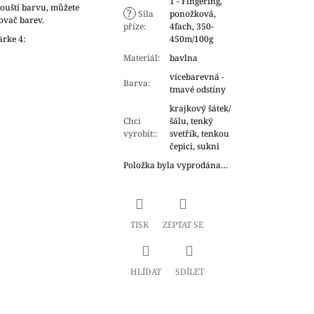
1 - Fingering,
ouští barvu, můžete
?
Síla
ponožková,
ovač barev.
příze
:
4fach, 350-
ärke 4:
450m/100g
Materiál
:
bavlna
vícebarevná -
Barva
:
tmavé odstíny
krajkový šátek/
Chci
šálu, tenký
vyrobit:
:
svetřík, tenkou
čepici, sukni
Položka byla vyprodána…
TISK
ZEPTAT SE
HLÍDAT
SDÍLET