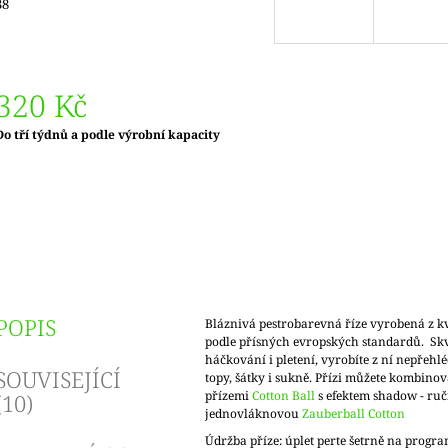
38
320 Kč
Měrná
Do tří týdnů a podle výrobní kapacity
ena:
POPIS
Bláznivá pestrobarevná říze vyrobená z kv
podle přísných evropských standardů. Skv
háčkování i pletení, vyrobíte z ní nepřehlé
SOUVISEJÍCÍ
topy, šátky i sukně. Přízi můžete kombinova
přízemi
Cotton Ball
s efektem shadow - ruč
(10)
jednovláknovou
Zauberball Cotton
Údržba příze: úplet perte šetrně na progra