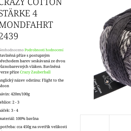
CRAZY COTTON
STÄRKE 4
MONDFAHRT
2439
Průměrné
Neohodnoceno
Podrobnosti hodnocení
hodnocení
Bavlněná příze s postupným
produktu
přechodem barev seskávaná ze dvou
e
různobarevných vláken. Bavlněná
,0
verze příze
Crazy Zauberball
anglický název odstínu: Flight to the
5
Moon
vězdiček.
návin: 420m/100g
jehlice: 2 - 3
háček: 3 - 4
materiál: 100% bavlna
spotřeba: cca 450g na svetřík velikosti