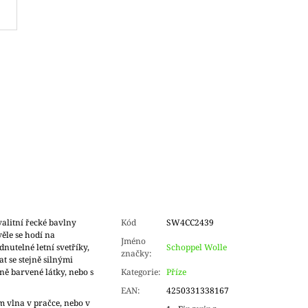
alitní řecké bavlny
Kód
SW4CC2439
ěle se hodí na
Jméno
dnutelné letní svetříky,
Schoppel Wolle
značky
:
t se stejně silnými
ně barvené látky, nebo s
Kategorie
:
Příze
EAN
:
4250331338167
m vlna v pračce, nebo v