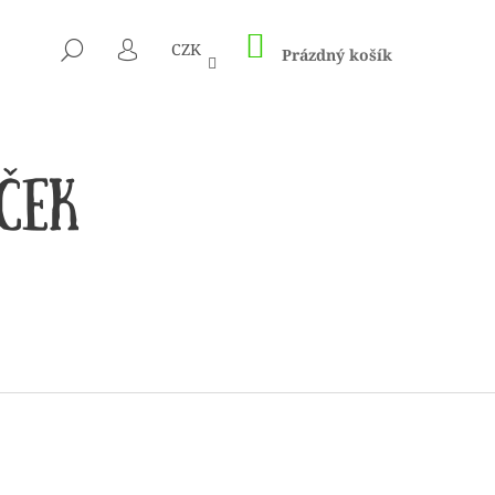
NÁKUPNÍ
HLEDAT
CZK
KOŠÍK
Prázdný košík
PŘIHLÁŠENÍ
 1505 KUNTERBUNT