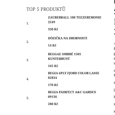
O
350 Kč
S
TOP 5 PRODUKTŮ
T
ZAUBERBALL 100 TEEZEREMONIE
R
2249
A
350 Kč
N
DÓZIČKA NA DROBNOSTI
N
14 Kč
Í
P
REGGAE OMBRÉ 1505
j
KUNTERBUNT
A
0
N
165 Kč
z
E
REGIA 6PLY FJORD COLOR LASSE
h
02834
L
170 Kč
REGIA PAIRFECT A&C GARDEN
09136
280 Kč