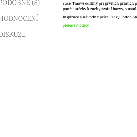
PODOBNÉ (8)
ruce. Tmavé odstíny při prvních praních p
použít utěrky k zachytávání barvy, a ustal
HODNOCENÍ
Inspirace a návody z příze Crazy Cotton St
pletené modely
DISKUZE