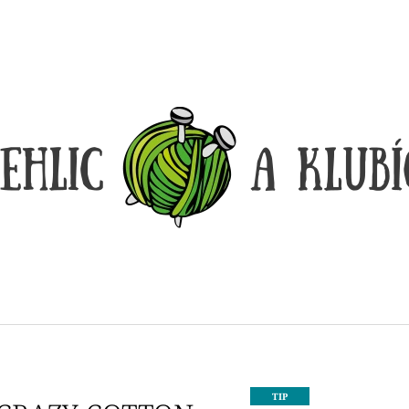
CO POTŘEBUJETE NAJÍT?
HLEDAT
DOPORUČUJEME
DÓZIČKA NA DROBNOSTI
REGGAE OMBRÉ
TIP
14 Kč
165 Kč