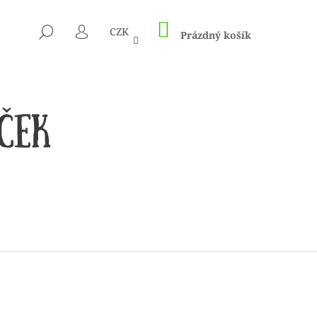
NÁKUPNÍ
HLEDAT
CZK
KOŠÍK
Prázdný košík
PŘIHLÁŠENÍ
 1505 KUNTERBUNT