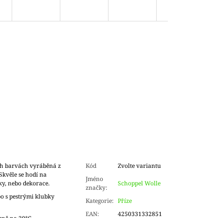
ch barvách vyráběná z
Kód
Zvolte variantu
Skvěle se hodí na
Jméno
ky, nebo dekorace.
Schoppel Wolle
značky
:
o s pestrými klubky
Kategorie
:
Příze
EAN
:
4250331332851