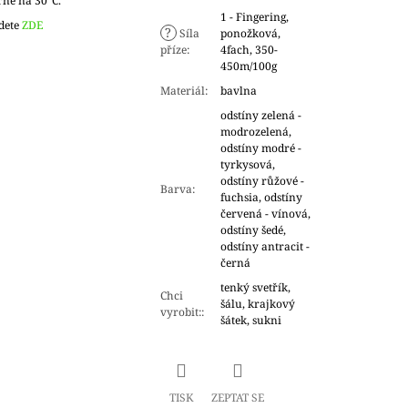
rně na 30°C.
1 - Fingering,
dete
ZDE
?
Síla
ponožková,
příze
:
4fach, 350-
450m/100g
Materiál
:
bavlna
odstíny zelená -
modrozelená,
odstíny modré -
tyrkysová,
odstíny růžové -
Barva
:
fuchsia, odstíny
červená - vínová,
odstíny šedé,
odstíny antracit -
černá
tenký svetřík,
Chci
šálu, krajkový
vyrobit:
:
šátek, sukni
TISK
ZEPTAT SE