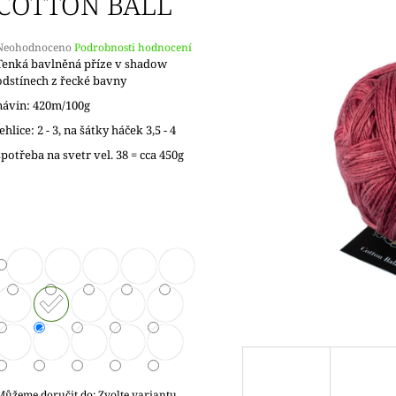
COTTON BALL
Průměrné
Neohodnoceno
Podrobnosti hodnocení
hodnocení
Tenká bavlněná příze v shadow
produktu
odstínech z řecké bavny
e
návin: 420m/100g
,0
jehlice: 2 - 3, na šátky háček 3,5 - 4
5
spotřeba na svetr vel. 38 = cca 450g
vězdiček.
Můžeme doručit do:
Zvolte variantu