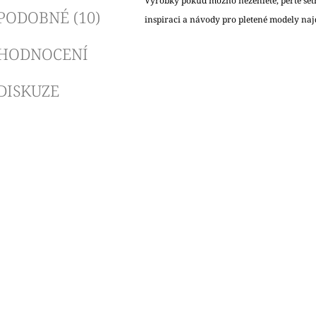
Výrobky pokud možno nežehlete, perte šet
PODOBNÉ (10)
inspiraci a návody pro pletené modely naj
HODNOCENÍ
DISKUZE