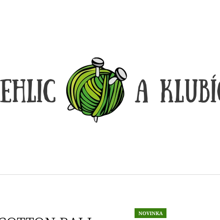
CO POTŘEBUJETE NAJÍT?
HLEDAT
DOPORUČUJEME
DÓZIČKA NA DROBNOSTI
REGGAE OMBRÉ
NOVINKA
14 Kč
165 Kč