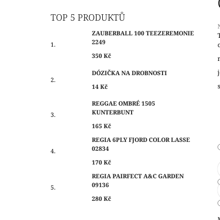
O
350 Kč
S
TOP 5 PRODUKTŮ
T
ZAUBERBALL 100 TEEZEREMONIE
R
2249
A
j
350 Kč
0
N
z
DÓZIČKA NA DROBNOSTI
N
14 Kč
Í
h
P
REGGAE OMBRÉ 1505
KUNTERBUNT
A
N
165 Kč
E
REGIA 6PLY FJORD COLOR LASSE
02834
L
170 Kč
REGIA PAIRFECT A&C GARDEN
09136
280 Kč