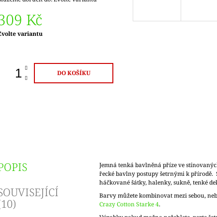
309 Kč
Měrná
Zvolte variantu
ena:
DO KOŠÍKU
POPIS
Jemná tenká bavlněná příze ve stínovaný
řecké bavlny postupy šetrnými k přírodě. 
háčkované šátky, halenky, sukně, tenké de
SOUVISEJÍCÍ
Barvy můžete kombinovat mezi sebou, neb
(10)
Crazy Cotton Starke 4
.