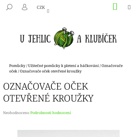
K
Přejít
NÁKU
M
HLEDAT
CZK
na
KOŠÍK
O
PŘIHLÁŠENÍ
ZPĚT
ZPĚT
obsah
Š
Í
C
K
O
P
O
T
Domů
Pomůcky
/
Užitečné pomůcky k pletení a háčkování
/
Označovače
Ř
oček
/
Označovače oček otevřené kroužky
E
OZNAČOVAČE OČEK
B
OTEVŘENÉ KROUŽKY
U
J
E
Průměrné
Neohodnoceno
Podrobnosti hodnocení
hodnocení
T
produktu
E
je
N
0,0