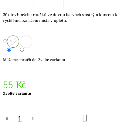
J
E
30 otevřených kroužků ve ddvou barvách s ostrým koncem k
M
rychlému označení místa v úpletu.
E
REGIA
PAIRFECT
A&C
GARDEN
09136
Můžeme doručit do:
Zvolte variantu
280
Kč
Původně:
295
55 Kč
Kč
Měrná
Zvolte variantu
cena:
DO
KOŠÍKU