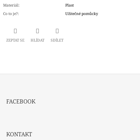
Materiál
:
Plast
Co to je?
:
Užitečné pomůcky
ZEPTAT SE
HLÍDAT
SDÍLET
Z
Á
FACEBOOK
P
A
T
Í
KONTAKT