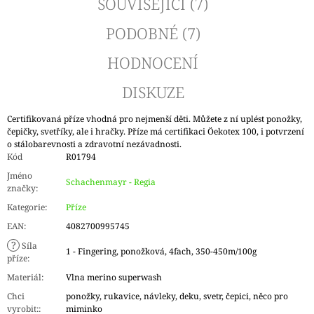
SOUVISEJÍCÍ (7)
PODOBNÉ (7)
HODNOCENÍ
DISKUZE
Certifikovaná příze vhodná pro nejmenší děti. Můžete z ní uplést ponožky,
čepičky, svetříky, ale i hračky. Příze má certifikaci Öekotex 100, i potvrzení
o stálobarevnosti a zdravotní nezávadnosti.
Kód
R01794
Jméno
Schachenmayr - Regia
značky
:
Kategorie
:
Příze
EAN
:
4082700995745
?
Síla
1 - Fingering, ponožková, 4fach, 350-450m/100g
příze
:
Materiál
:
Vlna merino superwash
Chci
ponožky, rukavice, návleky, deku, svetr, čepici, něco pro
vyrobit:
:
miminko