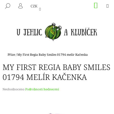
K
Přejít
NÁKU
M
HLEDAT
CZK
na
KOŠÍK
O
PŘIHLÁŠENÍ
ZPĚT
ZPĚT
obsah
Š
Í
C
K
O
P
O
T
Domů
Příze
/
My First Regia Baby Smiles 01794 melír Kačenka
Ř
MY FIRST REGIA BABY SMILES
E
B
01794 MELÍR KAČENKA
U
J
Průměrné
Neohodnoceno
Podrobnosti hodnocení
E
hodnocení
produktu
T
je
E
0,0
N
z