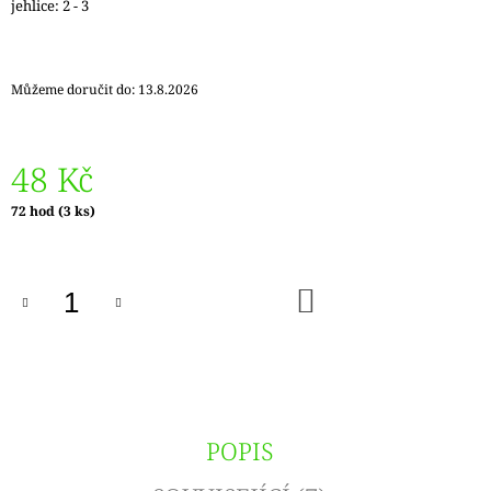
jehlice: 2 - 3
J
E
M
E
Můžeme doručit do:
13.8.2026
REGGAE
OMBRÉ
1505
48 Kč
KUNTERBUNT
Měrná
72 hod
(3 ks)
165
cena:
Kč
DO
KOŠÍKU
POPIS