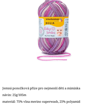
5
A
hvězdiček.
J
Í
T
?
HLEDAT
D
O
P
O
Jemná ponožková příze pro nejmenší děti a miminka
R
návin: 25g/105m
U
Č
materiál: 75% vlna merino superwash, 25% polyamid
U