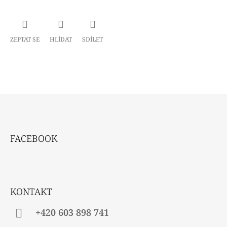
ZEPTAT SE
HLÍDAT
SDÍLET
Z
Á
FACEBOOK
P
A
T
Í
KONTAKT
+420 603 898 741