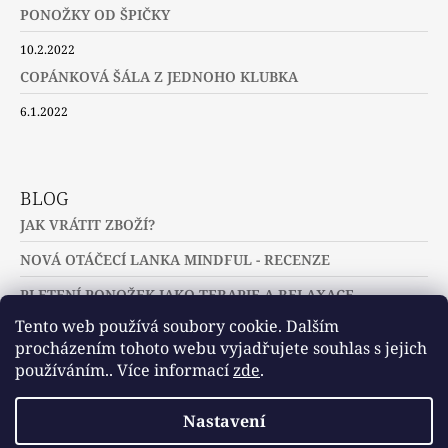
PONOŽKY OD ŠPIČKY
10.2.2022
COPÁNKOVÁ ŠÁLA Z JEDNOHO KLUBKA
6.1.2022
BLOG
JAK VRÁTIT ZBOŽÍ?
NOVÁ OTÁČECÍ LANKA MINDFUL - RECENZE
PLETENÍ PONOŽEK JAKO TERAPIE A RELAXACE
Tento web používá soubory cookie. Dalším
procházením tohoto webu vyjadřujete souhlas s jejich
používáním.. Více informací
zde
.
Slovníček pojmů
Často kladené dotazy
Nastavení
Užitečné a zajímavé odkazy