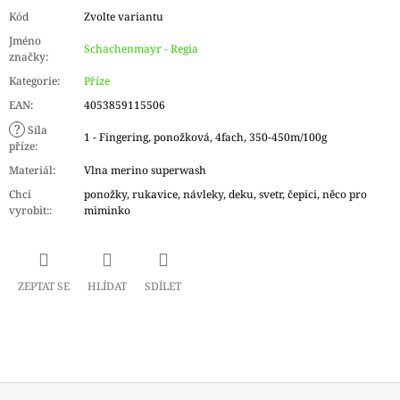
Kód
Zvolte variantu
Jméno
Schachenmayr - Regia
značky
:
Kategorie
:
Příze
EAN
:
4053859115506
?
Síla
1 - Fingering, ponožková, 4fach, 350-450m/100g
příze
:
Materiál
:
Vlna merino superwash
Chci
ponožky, rukavice, návleky, deku, svetr, čepici, něco pro
vyrobit:
:
miminko
ZEPTAT SE
HLÍDAT
SDÍLET