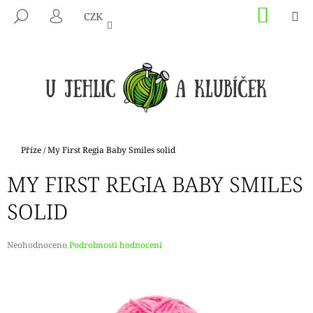
K
Přejít
NÁKU
M
HLEDAT
CZK
na
KOŠÍK
O
PŘIHLÁŠENÍ
ZPĚT
ZPĚT
obsah
Š
Í
C
K
O
P
O
T
Domů
Příze
/
My First Regia Baby Smiles solid
Ř
MY FIRST REGIA BABY SMILES
E
B
SOLID
U
J
Průměrné
Neohodnoceno
Podrobnosti hodnocení
E
hodnocení
produktu
T
je
E
0,0
N
z