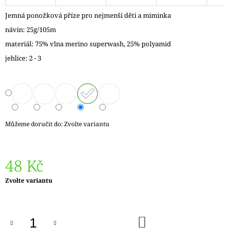
J
Jemná ponožková příze pro nejmenší děti a miminka
E
M
návin: 25g/105m
E
materiál: 75% vlna merino superwash, 25% polyamid
jehlice: 2 - 3
LANKO
K
JEHLICÍM
A
HÁČKŮM
KNIT
PRO
ČERNÉ
Můžeme doručit do:
Zvolte variantu
FIXED
–
NEREZOVÉ
PEVNÉ
48 Kč
KONCOVKY
82
Měrná
Zvolte variantu
Kč
cena:
DO
KOŠÍKU