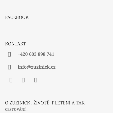
Z
Á
FACEBOOK
P
A
T
Í
KONTAKT
+420 603 898 741
info@zuzinick.cz
Facebook
Instagram
Twitter
O ZUZINICK , ŽIVOTĚ, PLETENÍ A TAK...
CESTOVÁNÍ...