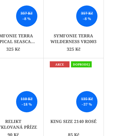
357 Kč
357 Kč
–8 %
–8 %
MFONIE TERRA
SYMFONIE TERRA
PICAL SEASCAPE
WILDERNESS VR2003
VR2004
325 Kč
325 Kč
AKCE
DOPRODEJ
110 Kč
135 Kč
–18 %
–37 %
RELIKT
KING SIZE 2140 ROSÉ
YKLOVANÁ PŘÍZE
90 Kč
85 Kč