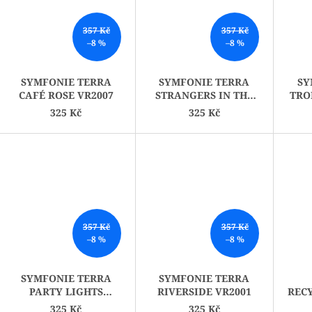
357 Kč
357 Kč
–8 %
–8 %
SYMFONIE TERRA
SYMFONIE TERRA
SY
CAFÉ ROSE VR2007
STRANGERS IN THE
TRO
NIGHT VR2005
325 Kč
325 Kč
357 Kč
357 Kč
–8 %
–8 %
SYMFONIE TERRA
SYMFONIE TERRA
PARTY LIGHTS
RIVERSIDE VR2001
REC
VR2002
325 Kč
325 Kč