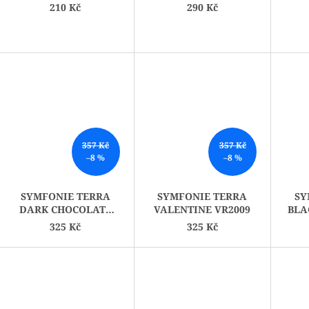
09183
09181
POM
210 Kč
290 Kč
357 Kč
357 Kč
–8 %
–8 %
SYMFONIE TERRA
SYMFONIE TERRA
SY
DARK CHOCOLATE
VALENTINE VR2009
BLA
VR2010
325 Kč
325 Kč