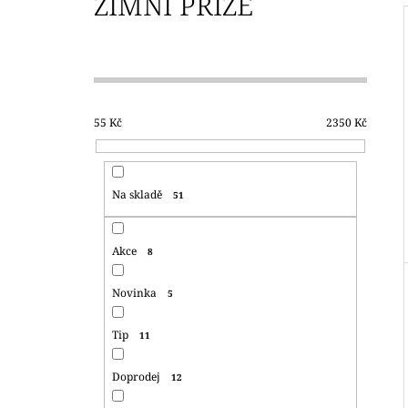
ZIMNÍ PŘÍZE
350 Kč
P
O
S
T
55
Kč
2350
Kč
R
A
N
Na skladě
51
N
Í
Akce
8
P
A
Novinka
5
N
E
Tip
11
L
Doprodej
12