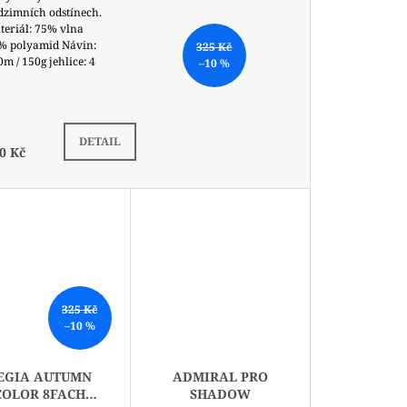
dzimních odstínech.
teriál: 75% vlna
% polyamid Návin:
325 Kč
m / 150g jehlice: 4
–10 %
Nejde doobjednat
DETAIL
0 Kč
325 Kč
–10 %
EGIA AUTUMN
ADMIRAL PRO
COLOR 8FACH
SHADOW