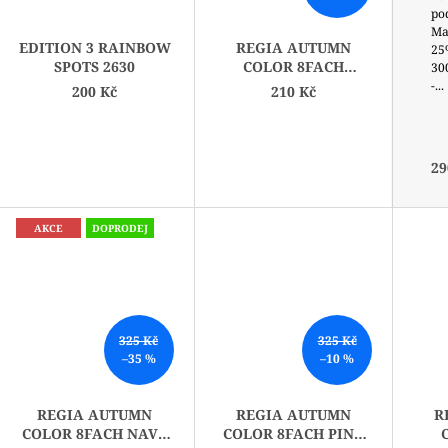
po
Ma
EDITION 3 RAINBOW
REGIA AUTUMN
25
SPOTS 2630
COLOR 8FACH
300
PURPLE 09185
-...
200 Kč
210 Kč
29
AKCE
DOPRODEJ
325 Kč
325 Kč
–35 %
–10 %
REGIA AUTUMN
REGIA AUTUMN
R
COLOR 8FACH NAVY
COLOR 8FACH PINK