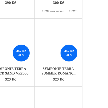
EGRANATE 09180
290 Kč
300 Kč
2376 Workwear
2372 Stachelbeere
2443 R
357 Kč
357 Kč
–8 %
–8 %
MFONIE TERRA
SYMFONIE TERRA
CK SAND VR2006
SUMMER ROMANCE
VR2008
325 Kč
325 Kč