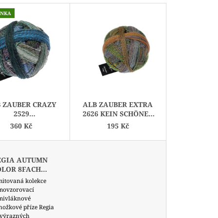
A
Z
INKA
E
N
Í
P
R
O
D
 ZAUBER CRAZY
ALB ZAUBER EXTRA
U
2529
2626 KEIN SCHÖNER
HLEUDERGANG
LAND
K
360 Kč
195 Kč
T
Ů
EGIA AUTUMN
OLOR 8FACH
URGUNDY 09184
mitovaná kolekce
movzorovací
mivláknové
nožkové příze Regia
 výrazných