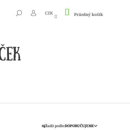
NÁKUPNÍ
HLEDAT
CZK
KOŠÍK
Prázdný košík
PŘIHLÁŠENÍ
 1505 KUNTERBUNT
Ř
Řadit podle:
DOPORUČUJEME