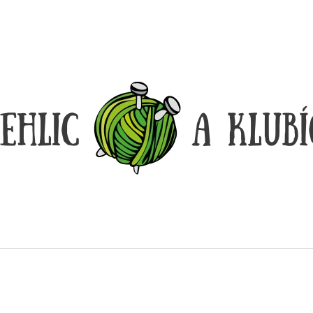
CO POTŘEBUJETE NAJÍT?
HLEDAT
DOPORUČUJEME
DÓZIČKA NA DROBNOSTI
REGGAE OMBRÉ
14 Kč
165 Kč