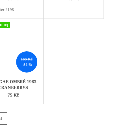
ter 2195
ODEJ
165 Kč
–54 %
GAE OMBRÉ 1963
CRANBERRYS
75 Kč
H