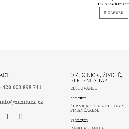
O
137
položek celke
Á
V
N
L
NAHORU
K
Á
O
D
V
Á
A
N
C
Í
Í
P
R
V
K
Y
V
AKT
O ZUZINICK , ŽIVOTĚ,
Ý
PLETENÍ A TAK...
P
+420 603 898 741
I
CESTOVÁNÍ...
S
U
22.2.2022
info@zuzinick.cz
ČERNÁ KOČKA A PLETKY S
FINANČÁKEM...
19.12.2021
ebook
Instagram
Twitter
RÁNO VSTANU A ...