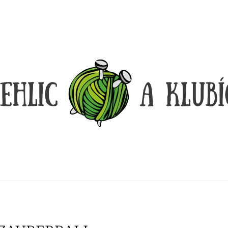
CO POTŘEBUJETE NAJÍT?
HLEDAT
DOPORUČUJEME
LANKO K JEHLICÍM A HÁČKŮM KNIT
LANKO K JEHLI
PRO ČERNÉ – STŘÍBRNÉ KONCOVKY
PRO ČERNÉ FIX