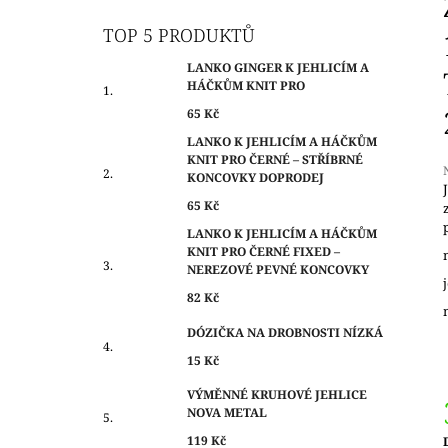
O
65 Kč
S
TOP 5 PRODUKTŮ
T
LANKO GINGER K JEHLICÍM A
R
HÁČKŮM KNIT PRO
A
65 Kč
N
LANKO K JEHLICÍM A HÁČKŮM
N
KNIT PRO ČERNÉ – STŘÍBRNÉ
Í
KONCOVKY DOPRODEJ
P
65 Kč
j
A
LANKO K JEHLICÍM A HÁČKŮM
0
KNIT PRO ČERNÉ FIXED –
N
z
NEREZOVÉ PEVNÉ KONCOVKY
E
h
82 Kč
L
DÓZIČKA NA DROBNOSTI NÍZKÁ
15 Kč
VÝMĚNNÉ KRUHOVÉ JEHLICE
NOVA METAL
119 Kč