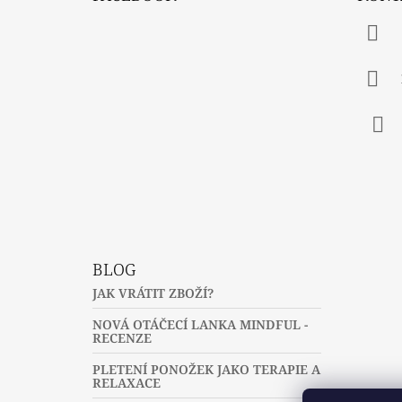
P
A
T
Í
Fac
BLOG
JAK VRÁTIT ZBOŽÍ?
NOVÁ OTÁČECÍ LANKA MINDFUL -
RECENZE
PLETENÍ PONOŽEK JAKO TERAPIE A
RELAXACE