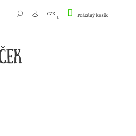
NÁKUPNÍ
HLEDAT
CZK
KOŠÍK
Prázdný košík
PŘIHLÁŠENÍ
CÍM A HÁČKŮM KNIT
ED – NEREZOVÉ PEVNÉ