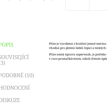
ena:
POPIS
Příze je vyrobená z kvalitní jemné merino 
vhodná pro pletení šátků čepicí a tenkých 
Příze nemá úpravu superwash, je potřeba v
SOUVISEJÍCÍ
v ruce promačkáváním, nikoli třením úple
(3)
PODOBNÉ (10)
HODNOCENÍ
DISKUZE