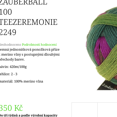
ZAUBERBALL
DOPRODEJ
KONCOVKY
65 Kč
82 Kč
100
TEEZEREMONIE
2249
Průměrné
Neohodnoceno
Podrobnosti hodnocení
hodnocení
Jemná jednonitková ponožková příze
produktu
z merino vlny s postupnými dlouhými
e
přechody barev.
,0
návin: 420m/100g
5
jehlice: 2 - 3
vězdiček.
materiál: 100% merino vlna
350 Kč
Měrná
Do tří týdnů a podle výrobní kapacity