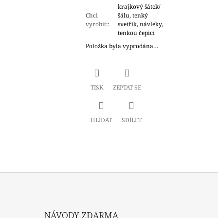
krajkový šátek/
Chci
šálu, tenký
vyrobit:
:
svetřík, návleky,
tenkou čepici
Položka byla vyprodána…
TISK
ZEPTAT SE
HLÍDAT
SDÍLET
NÁVODY ZDARMA