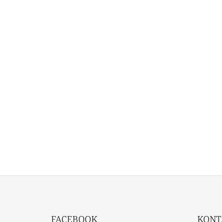
Z
Á
FACEBOOK
KONT