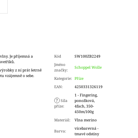
vlny. Je příjemná a
Kód
SW100ZB2249
svetříků.
Jméno
Schoppel Wolle
ýrobky z ní prát šetrně
značky
:
tu vzájemně o sebe.
Kategorie
:
Příze
EAN
:
4250331326119
1 - Fingering,
?
Síla
ponožková,
příze
:
4fach, 350-
450m/100g
Materiál
:
Vlna merino
vícebarevná -
Barva
:
tmavé odstíny