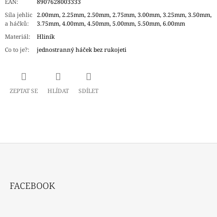
EAN
:
8907628003333
Síla jehlic
2.00mm, 2.25mm, 2.50mm, 2.75mm, 3.00mm, 3.25mm, 3.50mm,
a háčků
:
3.75mm, 4.00mm, 4.50mm, 5.00mm, 5.50mm, 6.00mm
Materiál
:
Hliník
Co to je?
:
jednostranný háček bez rukojeti
ZEPTAT SE
HLÍDAT
SDÍLET
Z
Á
FACEBOOK
P
A