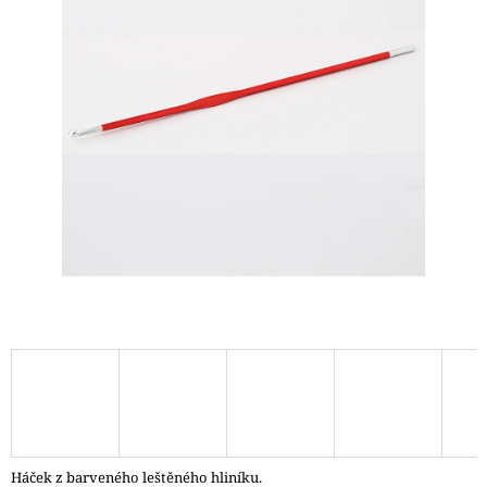
A
J
Í
T
?
HLEDAT
D
O
P
O
R
U
Č
Háček z barveného leštěného hliníku.
U