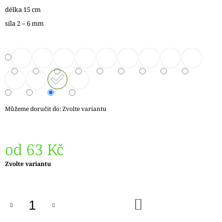
J
délka 15 cm
E
síla 2 – 6 mm
M
E
REGIA
JEDNOBAREVNÁ
-
4FACH
-
ČTYŘVLÁKNOVÁ
50G
Můžeme doručit do:
Zvolte variantu
80
Kč
od
63 Kč
Měrná
Zvolte variantu
cena:
DO
KOŠÍKU