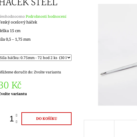
HÁČEK STEEL
Průměrné
Neohodnoceno
Podrobnosti hodnocení
hodnocení
Tenký ocelový háček
produktu
délka 15 cm
e
,0
síla 0,5 – 1,75 mm
5
vězdiček.
Můžeme doručit do:
Zvolte variantu
30 Kč
Měrná
Zvolte variantu
ena:
DO KOŠÍKU