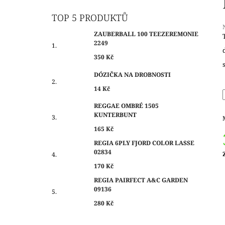
O
350 Kč
S
TOP 5 PRODUKTŮ
T
ZAUBERBALL 100 TEEZEREMONIE
R
2249
A
j
350 Kč
0
N
z
DÓZIČKA NA DROBNOSTI
N
14 Kč
Í
h
P
REGGAE OMBRÉ 1505
KUNTERBUNT
A
N
165 Kč
E
REGIA 6PLY FJORD COLOR LASSE
02834
L
c
170 Kč
REGIA PAIRFECT A&C GARDEN
09136
280 Kč