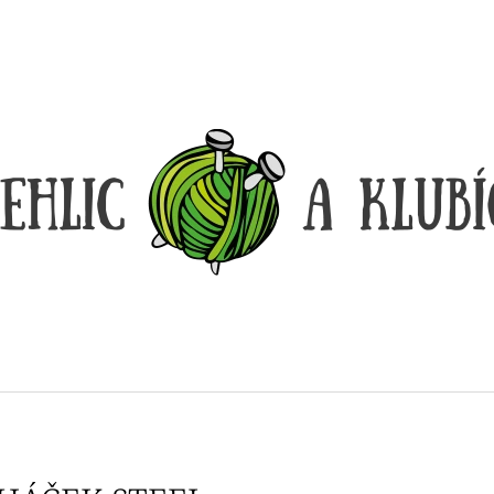
CO POTŘEBUJETE NAJÍT?
HLEDAT
DOPORUČUJEME
DÓZIČKA NA DROBNOSTI
REGGAE OMBRÉ
14 Kč
165 Kč