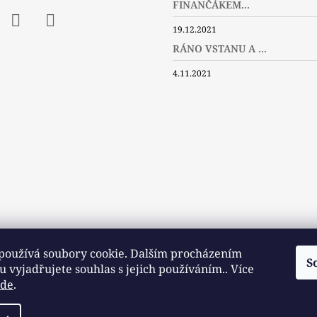
FINANČÁKEM...
19.12.2021
ebook
Instagram
Twitter
RÁNO VSTANU A ...
4.11.2021
používá soubory cookie. Dalším procházením
S
 vyjadřujete souhlas s jejich používáním.. Více
zde
.
Slovníček pojmů
Často kladené dotazy
Užitečné a zajímavé odkazy