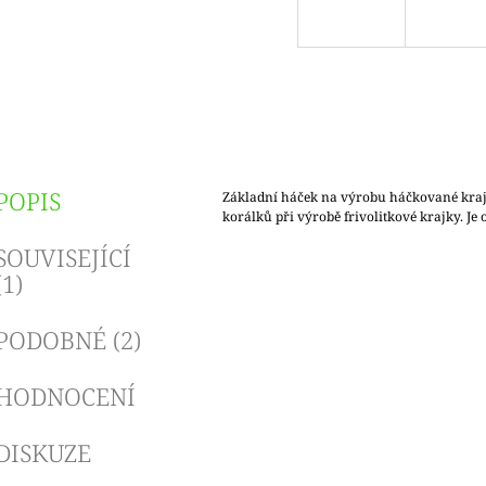
POPIS
Základní háček na výrobu háčkované kraj
korálků při výrobě frivolitkové krajky. Je 
SOUVISEJÍCÍ
(1)
PODOBNÉ (2)
HODNOCENÍ
DISKUZE