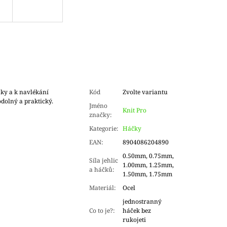
ky a k navlékání
Kód
Zvolte variantu
odolný a praktický.
Jméno
Knit Pro
značky
:
Kategorie
:
Háčky
EAN
:
8904086204890
0.50mm, 0.75mm,
Síla jehlic
1.00mm, 1.25mm,
a háčků
:
1.50mm, 1.75mm
Materiál
:
Ocel
jednostranný
Co to je?
:
háček bez
rukojeti