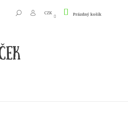
NÁKUPNÍ
HLEDAT
CZK
KOŠÍK
Prázdný košík
PŘIHLÁŠENÍ
 1505 KUNTERBUNT