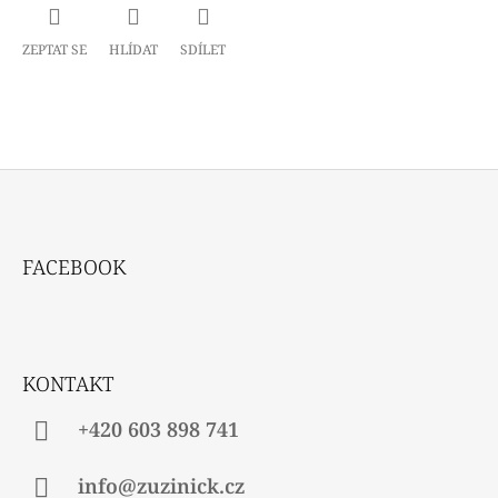
ZEPTAT SE
HLÍDAT
SDÍLET
Z
Á
FACEBOOK
P
A
T
Í
KONTAKT
+420 603 898 741
info@zuzinick.cz