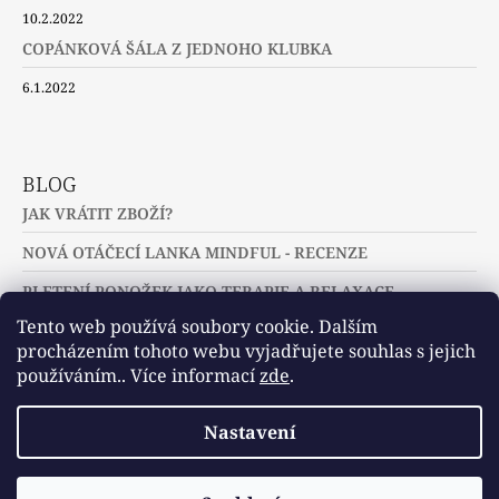
10.2.2022
COPÁNKOVÁ ŠÁLA Z JEDNOHO KLUBKA
6.1.2022
BLOG
JAK VRÁTIT ZBOŽÍ?
NOVÁ OTÁČECÍ LANKA MINDFUL - RECENZE
PLETENÍ PONOŽEK JAKO TERAPIE A RELAXACE
Tento web používá soubory cookie. Dalším
procházením tohoto webu vyjadřujete souhlas s jejich
používáním.. Více informací
zde
.
Slovníček pojmů
Často kladené dotazy
Nastavení
Užitečné a zajímavé odkazy
© 2026 U jehlic a klubíček - zuzinick.cz.
Vytvořil Shoptet