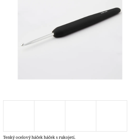
A
J
Í
T
?
HLEDAT
D
O
P
O
R
U
Č
Tenký ocelový háček háček s rukojetí.
U