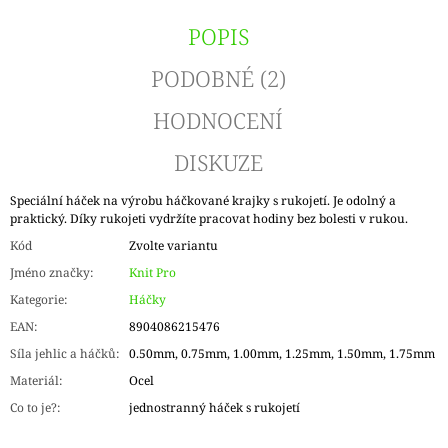
POPIS
PODOBNÉ (2)
HODNOCENÍ
DISKUZE
Speciální háček na výrobu háčkované krajky s rukojetí. Je odolný a
praktický. Díky rukojeti vydržíte pracovat hodiny bez bolesti v rukou.
Kód
Zvolte variantu
Jméno značky
:
Knit Pro
Kategorie
:
Háčky
EAN
:
8904086215476
Síla jehlic a háčků
:
0.50mm, 0.75mm, 1.00mm, 1.25mm, 1.50mm, 1.75mm
Materiál
:
Ocel
Co to je?
:
jednostranný háček s rukojetí