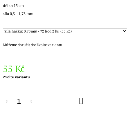
J
délka 15 cm
E
síla 0,5 – 1,75 mm
M
E
REGGAE
OMBRÉ
1505
Můžeme doručit do:
Zvolte variantu
KUNTERBUNT
165
Kč
55 Kč
Měrná
Zvolte variantu
cena:
DO
KOŠÍKU