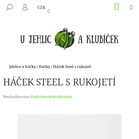
K
Přejít
NÁKU
M
HLEDAT
CZK
na
KOŠÍK
O
PŘIHLÁŠENÍ
ZPĚT
ZPĚT
obsah
Š
Í
C
K
O
P
O
T
Domů
Jehlice a háčky
/
Háčky
/
Háček Steel s rukojetí
Ř
HÁČEK STEEL S RUKOJETÍ
E
B
U
Průměrné
Neohodnoceno
Podrobnosti hodnocení
hodnocení
J
produktu
E
je
0,0
T
z
E
5
hvězdiček.
N