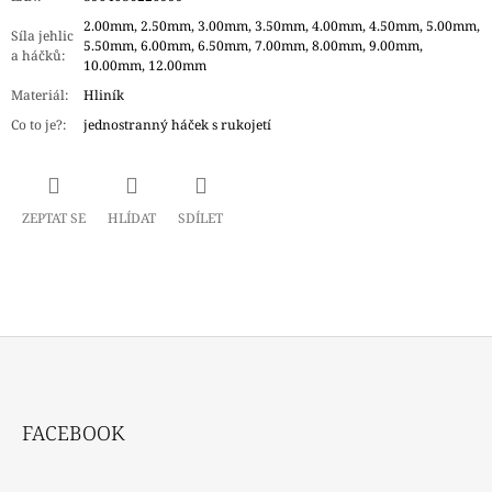
2.00mm, 2.50mm, 3.00mm, 3.50mm, 4.00mm, 4.50mm, 5.00mm,
Síla jehlic
5.50mm, 6.00mm, 6.50mm, 7.00mm, 8.00mm, 9.00mm,
a háčků
:
10.00mm, 12.00mm
Materiál
:
Hliník
Co to je?
:
jednostranný háček s rukojetí
ZEPTAT SE
HLÍDAT
SDÍLET
Z
Á
FACEBOOK
P
A