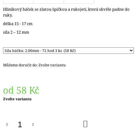
J
Hliníkový háček se zlatou špičkou a rukojetí, která skvěle padne do
E
ruky.
M
E
délka 15 - 17 cm
síla 2 – 12 mm
DÓZIČKA
NA
DROBNOSTI
NÍZKÁ
15
Kč
Můžeme doručit do:
Zvolte variantu
od
58 Kč
Měrná
Zvolte variantu
cena:
DO
KOŠÍKU