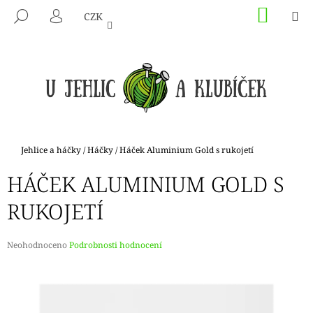
K
Přejít
NÁKU
M
HLEDAT
CZK
na
KOŠÍK
O
PŘIHLÁŠENÍ
ZPĚT
ZPĚT
obsah
Š
Í
C
K
O
P
O
T
Domů
Jehlice a háčky
/
Háčky
/
Háček Aluminium Gold s rukojetí
Ř
HÁČEK ALUMINIUM GOLD S
E
B
RUKOJETÍ
U
J
Průměrné
Neohodnoceno
Podrobnosti hodnocení
E
hodnocení
produktu
T
je
E
0,0
N
z