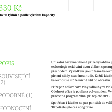
330 Kč
Měrná
Do tří týdnů a podle výrobní kapacity
ena:
POPIS
Unikátní barevná vlněná příze vyráběná 
technologií seskávání dvou vláken s pos
přechodem. Výsledkem jsou úžasné barevné 
SOUVISEJÍCÍ
pletení nikdy nezačnou nudit. Každé klubko
barevnost se může mírně lišit od obrázku.
(2)
Příze je z neškrábavé vlny s dlouhými vlák
Odolnost příze je posílena polyamidem. V
PODOBNÉ (1)
pračce na program vlna, při teplotě 30°C.
Spotřeba: 1 klubko na pár ponožek do veliko
HODNOCENÍ
38 potřebujete cca 450g příze.