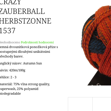
CRAZY
ZAUBERBALL
HERBSTZONNE
1537
Průměrné
Neohodnoceno
Podrobnosti hodnocení
hodnocení
Jemná dvounitková ponožková příze s
produktu
postupnými dlouhými unikátními
e
přechody barev.
,0
anglický název: Autumn Sun
5
návin: 420m/100g
vězdiček.
jehlice: 2 - 3
materiál: 75% vlna strong quality,
superwash, 25% polyamid
biodegradable