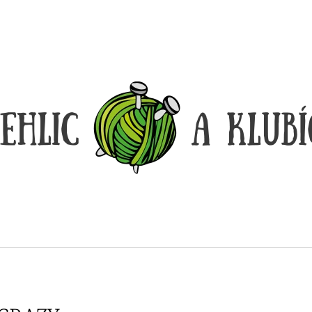
CO POTŘEBUJETE NAJÍT?
HLEDAT
DOPORUČUJEME
DÓZIČKA NA DROBNOSTI
REGGAE OMBRÉ
14 Kč
165 Kč