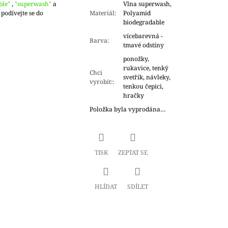
ble"
,
"superwash"
a
Vlna superwash,
 podívejte se do
Materiál
:
Polyamid
biodegradable
vícebarevná -
Barva
:
tmavé odstíny
ponožky,
rukavice, tenký
Chci
svetřík, návleky,
vyrobit:
:
tenkou čepici,
hračky
Položka byla vyprodána…
TISK
ZEPTAT SE
HLÍDAT
SDÍLET