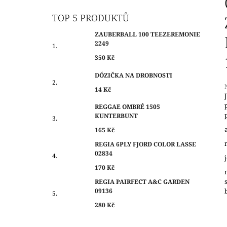
O
350 Kč
S
TOP 5 PRODUKTŮ
T
ZAUBERBALL 100 TEEZEREMONIE
R
2249
A
350 Kč
N
DÓZIČKA NA DROBNOSTI
N
14 Kč
Í
P
REGGAE OMBRÉ 1505
j
KUNTERBUNT
A
0
N
165 Kč
z
E
REGIA 6PLY FJORD COLOR LASSE
h
02834
L
170 Kč
REGIA PAIRFECT A&C GARDEN
09136
280 Kč