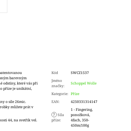
patentovanou
Kód
SWCZ1537
tupným barevným
Jméno
odstíny, které vás při
Schoppel Wolle
značky
:
 příze je unikátní,
Kategorie
:
Příze
ny o síle 26mic.
EAN
:
4250331314147
ýrobky můžete prát v
1 - Fingering,
?
Síla
ponožková,
sti 44, na svetřík vel.
příze
:
4fach, 350-
450m/100g