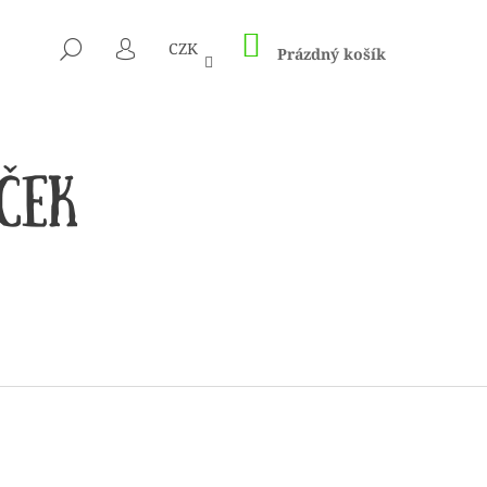
NÁKUPNÍ
HLEDAT
CZK
KOŠÍK
Prázdný košík
PŘIHLÁŠENÍ
 1505 KUNTERBUNT