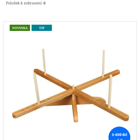
Položek k zobrazení:
6
J
E
M
V
E
NOVINKA
TIP
Ý
DÓZIČKA
P
NA
I
DROBNOSTI
NÍZKÁ
S
15
P
Kč
R
O
D
U
K
T
Ů
1 450 Kč