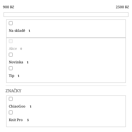
N
A
900
Kč
2500
Kč
Í
J
P
Í
R
T
Na skladě
1
O
?
D
U
Akce
0
K
T
Novinka
1
HLEDAT
Ů
Tip
1
ZNAČKY
D
O
P
ChiaoGoo
1
O
R
U
Knit Pro
5
Č
U