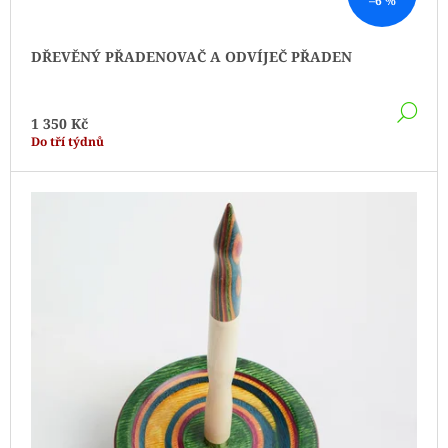
–6 %
DŘEVĚNÝ PŘADENOVAČ A ODVÍJEČ PŘADEN
DE
1 350 Kč
Do tří týdnů