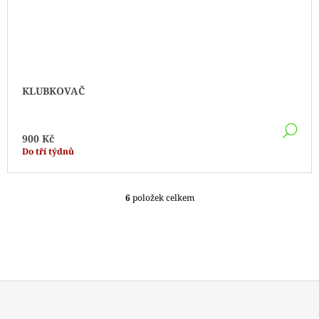
KLUBKOVAČ
DE
900 Kč
Do tří týdnů
6
položek celkem
O
V
L
Á
D
A
C
Í
P
Z