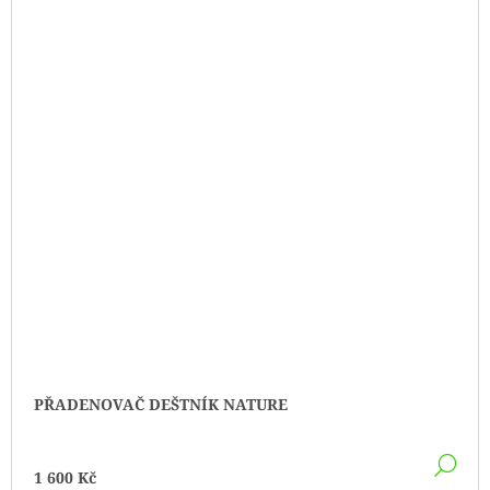
PŘADENOVAČ DEŠTNÍK NATURE
DE
1 600 Kč