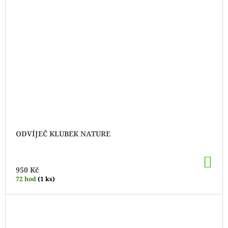
ODVÍJEČ KLUBEK NATURE
DO
KO
950 Kč
72 hod
(1 ks)