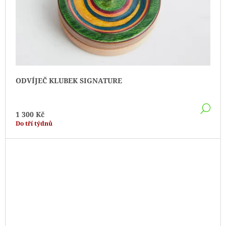
ODVÍJEČ KLUBEK SIGNATURE
DE
1 300 Kč
Do tří týdnů