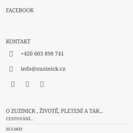
R
Á
V
FACEBOOK
P
K
Y
A
V
T
Ý
P
Í
KONTAKT
I
S
U
+420 603 898 741
info@zuzinick.cz
Facebook
Instagram
Twitter
O ZUZINICK , ŽIVOTĚ, PLETENÍ A TAK...
CESTOVÁNÍ...
22.2.2022