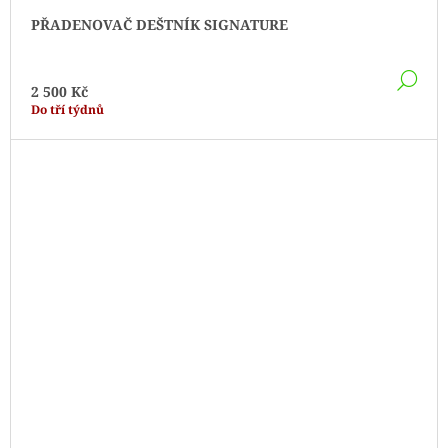
PŘADENOVAČ DEŠTNÍK SIGNATURE
DE
2 500 Kč
Do tří týdnů