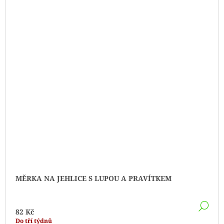
MĚRKA NA JEHLICE S LUPOU A PRAVÍTKEM
DE
82 Kč
Do tří týdnů