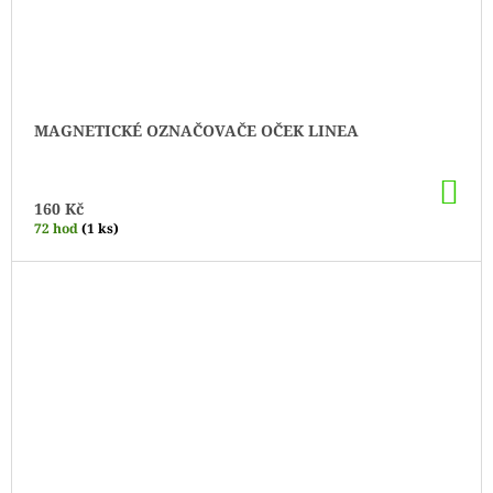
MAGNETICKÉ OZNAČOVAČE OČEK LINEA
DO
KO
160 Kč
72 hod
(1 ks)