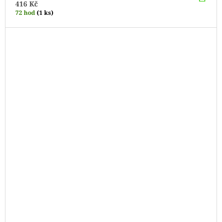
KO
416 Kč
72 hod
(1 ks)