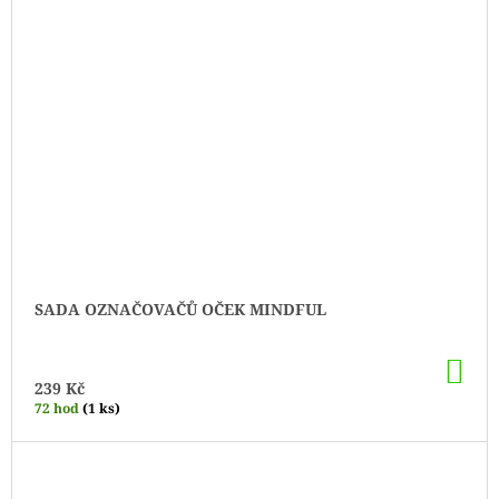
SADA OZNAČOVAČŮ OČEK MINDFUL
DO
KO
239 Kč
72 hod
(1 ks)