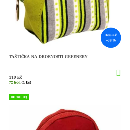
U
K
T
Ů
180 Kč
–38 %
TAŠTIČKA NA DROBNOSTI GREENERY
DO
KO
110 Kč
72 hod
(1 ks)
DOPRODEJ