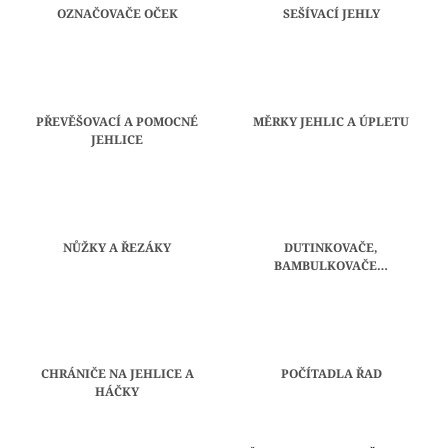
OZNAČOVAČE OČEK
SEŠÍVACÍ JEHLY
A
J
Í
T
?
PŘEVĚŠOVACÍ A POMOCNÉ
MĚRKY JEHLIC A ÚPLETU
JEHLICE
HLEDAT
NŮŽKY A ŘEZÁKY
DUTINKOVAČE,
BAMBULKOVAČE…
D
O
P
O
CHRÁNIČE NA JEHLICE A
POČÍTADLA ŘAD
R
HÁČKY
U
Č
Ř
U