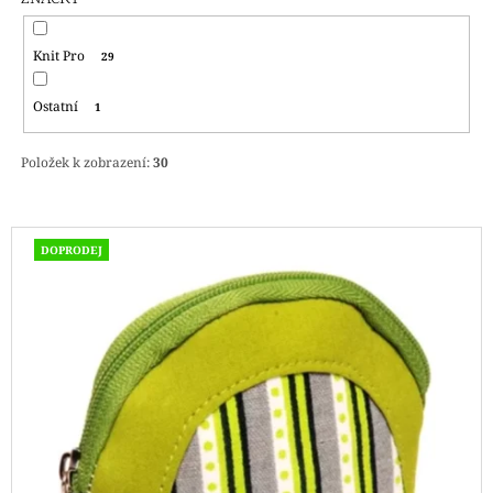
Knit Pro
29
Ostatní
1
Položek k zobrazení:
30
V
DOPRODEJ
Ý
P
I
S
P
R
O
D