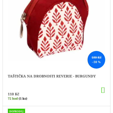
180 Kč
–38 %
TAŠTIČKA NA DROBNOSTI REVERIE - BURGUNDY
DO
KO
110 Kč
72 hod
(1 ks)
DOPRODEJ