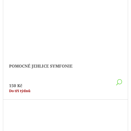
POMOCNÉ JEHLICE SYMFONIE
DE
150 Kč
Do tří týdnů