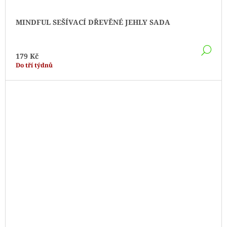
MINDFUL SEŠÍVACÍ DŘEVĚNÉ JEHLY SADA
DE
179 Kč
Do tří týdnů