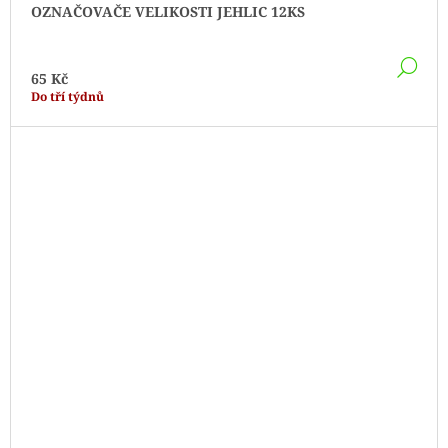
OZNAČOVAČE VELIKOSTI JEHLIC 12KS
DE
65 Kč
Do tří týdnů