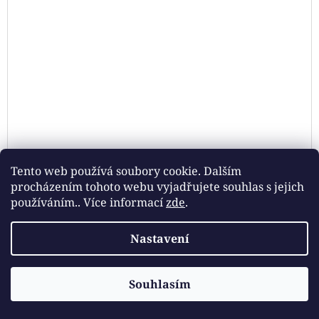
Tento web používá soubory cookie. Dalším
procházením tohoto webu vyjadřujete souhlas s jejich
používáním.. Více informací
zde
.
SEŠÍVACÍ JEHLY PLASTOVÉ SADA
Nastavení
DE
Souhlasím
45 Kč
72 hod
(5 ks)