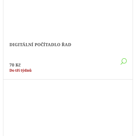
DIGITÁLNÍ POČÍTADLO ŘAD
DE
70 Kč
Do tří týdnů