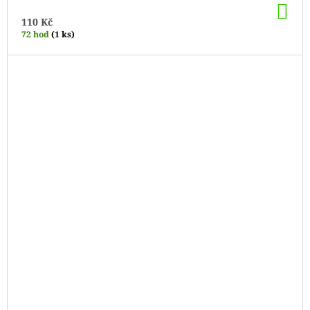
DO
KO
110 Kč
72 hod
(1 ks)