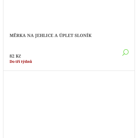
MĚRKA NA JEHLICE A ÚPLET SLONÍK
DE
82 Kč
Do tří týdnů