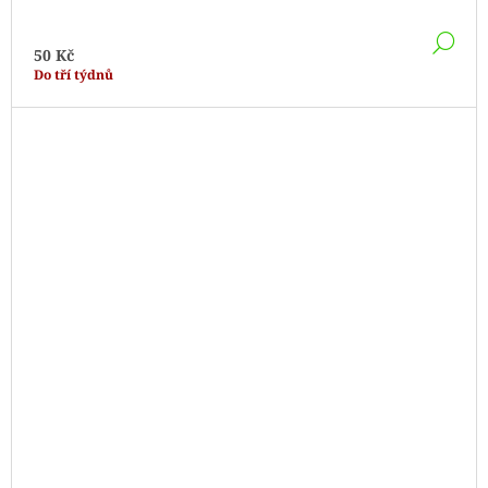
DE
50 Kč
Do tří týdnů