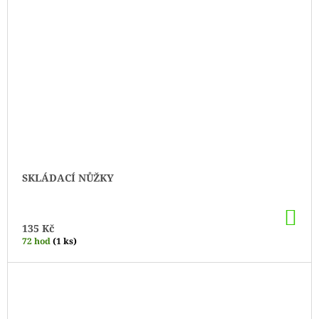
SKLÁDACÍ NŮŽKY
DO
KO
135 Kč
72 hod
(1 ks)