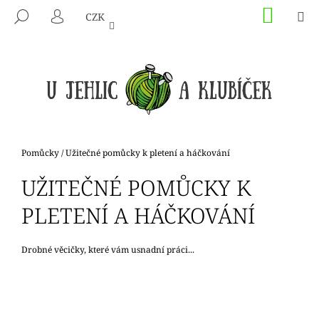
K
Přejít
NÁKU
M
HLEDAT
CZK
na
KOŠÍK
O
PŘIHLÁŠENÍ
ZPĚT
ZPĚT
obsah
Š
Í
C
K
O
P
O
T
Domů
Pomůcky
/
Užitečné pomůcky k pletení a háčkování
Ř
UŽITEČNÉ POMŮCKY K
E
B
PLETENÍ A HÁČKOVÁNÍ
U
J
Drobné věcičky, které vám usnadní práci...
E
T
E
N