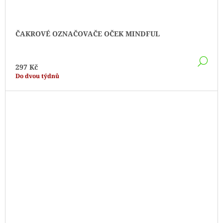
ČAKROVÉ OZNAČOVAČE OČEK MINDFUL
DE
297 Kč
Do dvou týdnů