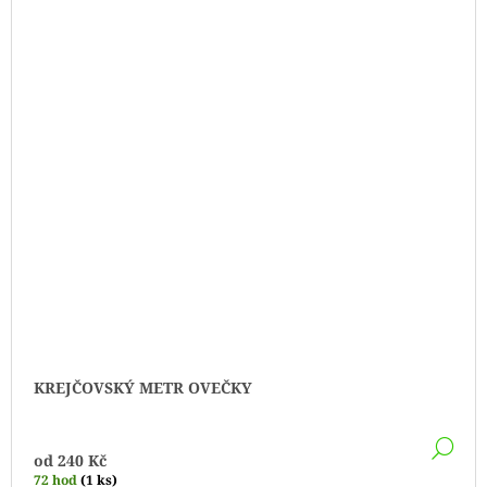
KREJČOVSKÝ METR OVEČKY
DE
od
240 Kč
72 hod
(1 ks)