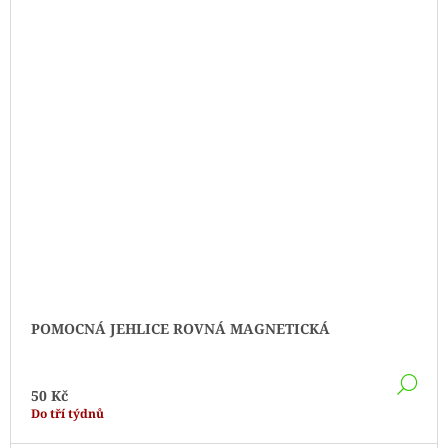
POMOCNÁ JEHLICE ROVNÁ MAGNETICKÁ
DE
50 Kč
Do tří týdnů