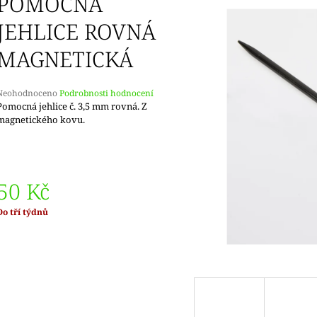
POMOCNÁ
DOPRODEJ
KONCOVKY
65 Kč
82 Kč
JEHLICE ROVNÁ
MAGNETICKÁ
Průměrné
Neohodnoceno
Podrobnosti hodnocení
hodnocení
Pomocná jehlice č. 3,5 mm rovná. Z
produktu
magnetického kovu.
e
,0
5
vězdiček.
50 Kč
Měrná
Do tří týdnů
ena: