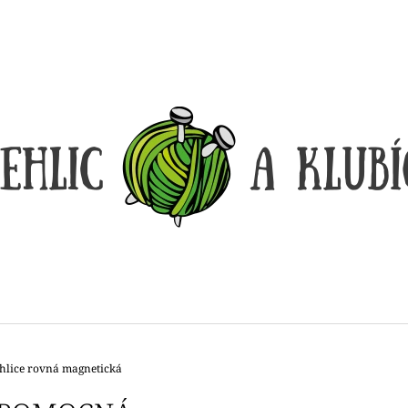
CO POTŘEBUJETE NAJÍT?
HLEDAT
DOPORUČUJEME
hlice rovná magnetická
LANKO K JEHLICÍM A HÁČKŮM KNIT
LANKO K JEHLI
PRO ČERNÉ – STŘÍBRNÉ KONCOVKY
PRO ČERNÉ FIX