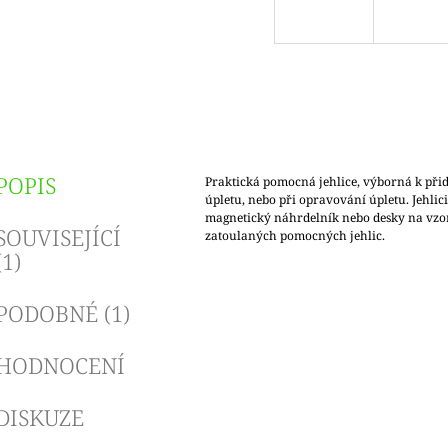
POPIS
Praktická pomocná jehlice, výborná k při
úpletu, nebo při opravování úpletu. Jehlic
magnetický náhrdelník nebo desky na vzo
SOUVISEJÍCÍ
zatoulaných pomocných jehlic.
(1)
PODOBNÉ (1)
HODNOCENÍ
DISKUZE