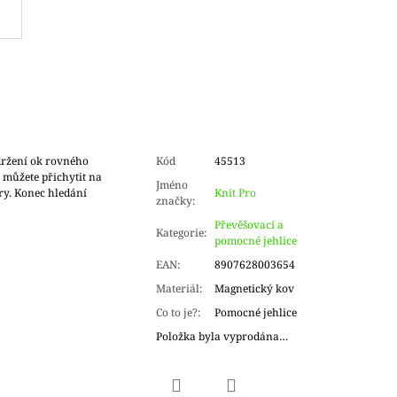
držení ok rovného
Kód
45513
i můžete přichytit na
Jméno
ry. Konec hledání
Knit Pro
značky
:
Převěšovací a
Kategorie
:
pomocné jehlice
EAN
:
8907628003654
Materiál
:
Magnetický kov
Co to je?
:
Pomocné jehlice
Položka byla vyprodána…