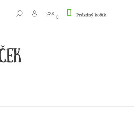
NÁKUPNÍ
HLEDAT
CZK
KOŠÍK
Prázdný košík
PŘIHLÁŠENÍ
CÍM A HÁČKŮM KNIT
ED – NEREZOVÉ PEVNÉ