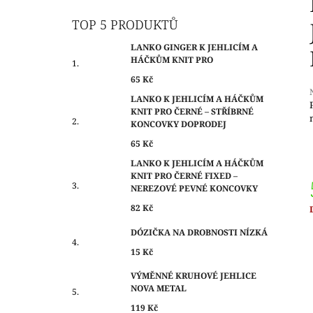
O
65 Kč
S
TOP 5 PRODUKTŮ
T
LANKO GINGER K JEHLICÍM A
R
HÁČKŮM KNIT PRO
A
65 Kč
N
LANKO K JEHLICÍM A HÁČKŮM
N
KNIT PRO ČERNÉ – STŘÍBRNÉ
Í
KONCOVKY DOPRODEJ
j
0
P
65 Kč
z
A
LANKO K JEHLICÍM A HÁČKŮM
KNIT PRO ČERNÉ FIXED –
N
h
NEREZOVÉ PEVNÉ KONCOVKY
E
82 Kč
L
c
DÓZIČKA NA DROBNOSTI NÍZKÁ
15 Kč
VÝMĚNNÉ KRUHOVÉ JEHLICE
NOVA METAL
119 Kč