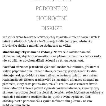
PODOBNÉ (2)
HODNOCENÍ
DISKUZE
Krásné dřevěné lakované sešívací jehly v jadeitově zelené barvě skvělé k
sešívání silnějších úpletů a háčkovaných dílů. Jehly jsou uložené v
Dřevěné krabička s mandalou sjednocení na víčku.
Mindful anglicky znamená vědomý
. Název celé kolekce nám má
připomenout, abychom se soustředili na přítomný okamžik -
tady a teď
a
vše, co děláme, abychom dělali vědomě a s plnou pozorností.
Pozitivní afirmace
je tradiční východní meditační technika, při které si
stálým připomínáním určitého slova, či mantry, jí vyjádřenou kvalitu
vštěpujeme do podvědomí a tím jí dáváme možnost uplatnit se v našem
reálném životě. Některé tradice věří, že i pozitivní afirmace napsaná na
předmětu, který často používáme, má sílu realizovat se v našem životě.
tvůrci Mindful kolekce pečlivě vybírali pozitivní afirmace, které by byly
přínosem pro život pletařů a pletařek po celém světě. Myšlenkou kolekce je
vnést do současného rozděleného bojujícího světa trpělivost, klid,
ohleduplnost a porozumění a využít léčebnou sílu pletení v našem
každodenním životě.