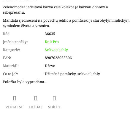
Zelenomodrá jadeitová barva celé kolekce je barvou obnovy a
sebepřesahu.
Mandala sjednocení na povrchu jehlic a pomůcek, je starobylým indickým
symbolem života a vesmíru.
Kód
36635
Jméno značky
:
Knit Pro
Kategorie
:
Sešívací jehly
EAN
:
8907628063306
Materiál
:
Dřevo
Co to je?
:
Užitečné pomůcky, sešívací jehly
Položka byla vyprodána…
ZEPTAT SE
HLÍDAT
SDÍLET