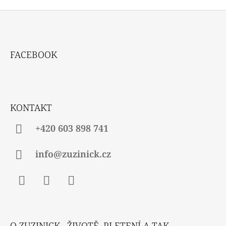
Z
Á
FACEBOOK
P
A
T
Í
KONTAKT
+420 603 898 741
info@zuzinick.cz
Facebook
Instagram
Twitter
O ZUZINICK , ŽIVOTĚ, PLETENÍ A TAK...