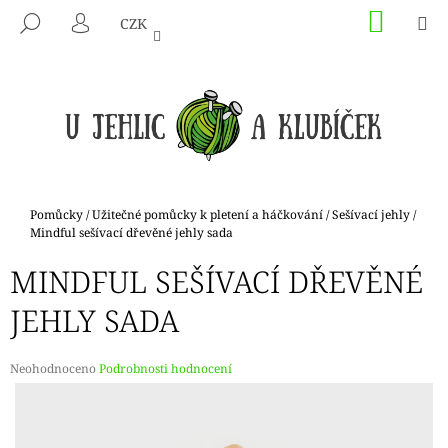
K
Přejít
NÁKU
M
HLEDAT
CZK
na
KOŠÍK
O
PŘIHLÁŠENÍ
ZPĚT
ZPĚT
obsah
Š
Í
C
K
O
P
O
T
Domů
Pomůcky
/
Užitečné pomůcky k pletení a háčkování
/
Sešívací jehly
/
Ř
Mindful sešívací dřevěné jehly sada
E
MINDFUL SEŠÍVACÍ DŘEVĚNÉ
B
JEHLY SADA
U
J
E
Průměrné
Neohodnoceno
Podrobnosti hodnocení
hodnocení
T
produktu
E
je
N
0,0