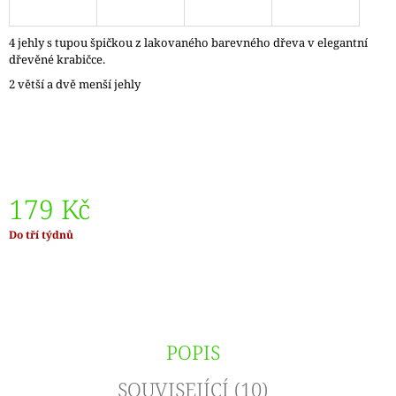
J
E
4 jehly s tupou špičkou z lakovaného barevného dřeva v elegantní
M
dřevěné krabičce.
E
2 větší a dvě menší jehly
LANKO
K
JEHLICÍM
A
HÁČKŮM
KNIT
PRO
179 Kč
ČERNÉ
FIXED
Měrná
Do tří týdnů
–
cena:
NEREZOVÉ
PEVNÉ
KONCOVKY
82
Kč
POPIS
SOUVISEJÍCÍ (10)