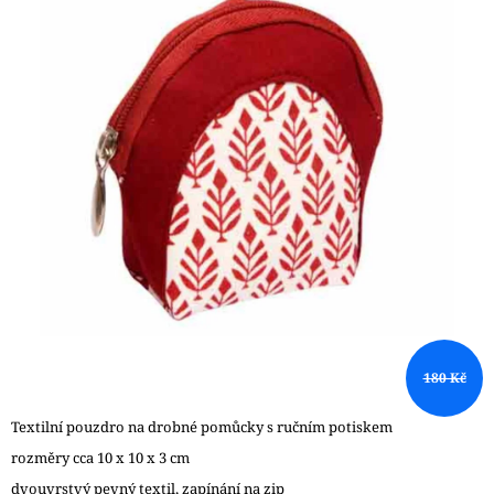
z
A
5
J
hvězdiček.
Í
T
?
HLEDAT
D
O
180 Kč
P
O
R
Textilní pouzdro na drobné pomůcky s ručním potiskem
U
rozměry cca 10 x 10 x 3 cm
Č
dvouvrstvý pevný textil, zapínání na zip
U