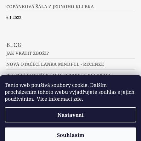
COPÁNKOVÁ ŠÁLA Z JEDNOHO KLUBKA
6.1.2022
BLOG
JAK VRÁTIT ZBOŽÍ?
NOVÁ OTÁČECÍ LANKA MINDFUL - RECENZE
PLETENÍ PONOŽEK JAKO TERAPIE A RELAXACE
Tento web používá soubory cookie. Dalším
procházením tohoto webu vyjadřujete souhlas s jejich
používáním.. Více informací
zde
.
Slovníček pojmů
Často kladené dotazy
Nastavení
Užitečné a zajímavé odkazy
© 2026 U jehlic a klubíček - zuzinick.cz.
Vytvořil Shoptet
Souhlasím
Všechna práva vyhrazena.