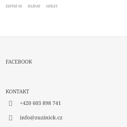
ZEPTAT SE
HLÍDAT
SDÍLET
Z
Á
FACEBOOK
P
A
T
Í
KONTAKT
+420 603 898 741
info@zuzinick.cz