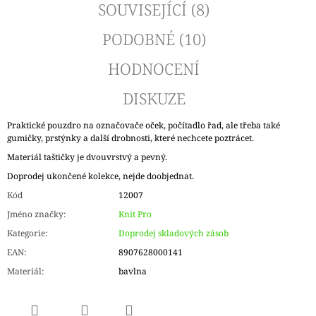
SOUVISEJÍCÍ (8)
PODOBNÉ (10)
HODNOCENÍ
DISKUZE
Praktické pouzdro na označovače oček, počítadlo řad, ale třeba také
gumičky, prstýnky a další drobnosti, které nechcete poztrácet.
Materiál taštičky je dvouvrstvý a pevný.
Doprodej ukončené kolekce, nejde doobjednat.
Kód
12007
Jméno značky
:
Knit Pro
Kategorie
:
Doprodej skladových zásob
EAN
:
8907628000141
Materiál
:
bavlna