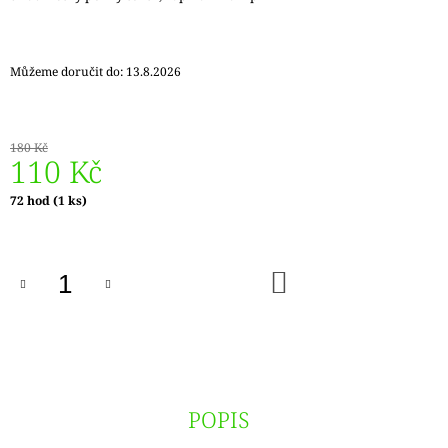
J
E
M
E
Můžeme doručit do:
13.8.2026
DÓZIČKA
NA
180 Kč
DROBNOSTI
110 Kč
NÍZKÁ
15
Měrná
72 hod
(1 ks)
Kč
cena:
DO
KOŠÍKU
POPIS