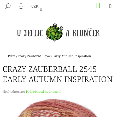
K
Přejít
NÁKU
M
HLEDAT
CZK
na
KOŠÍK
O
PŘIHLÁŠENÍ
ZPĚT
ZPĚT
obsah
Š
Í
C
K
O
P
O
T
Domů
Příze
/
Crazy Zauberball 2545 Early Autumn Inspiration
Ř
CRAZY ZAUBERBALL 2545
E
B
EARLY AUTUMN INSPIRATION
U
J
Průměrné
Neohodnoceno
Podrobnosti hodnocení
E
hodnocení
produktu
T
je
E
0,0
N
z