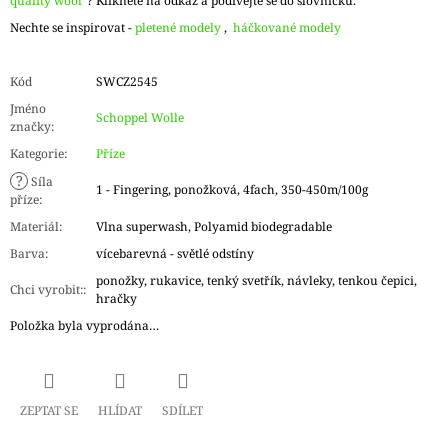
quality wool"
? Klikněte na odkaz a podívejte se do slovníčku.
Nechte se inspirovat -
pletené modely
,
háčkované modely
Kód
SWCZ2545
Jméno
Schoppel Wolle
značky
:
Kategorie
:
Příze
?
Síla
1 - Fingering, ponožková, 4fach, 350-450m/100g
příze
:
Materiál
:
Vlna superwash, Polyamid biodegradable
Barva
:
vícebarevná - světlé odstíny
ponožky, rukavice, tenký svetřík, návleky, tenkou čepici,
Chci vyrobit:
:
hračky
Položka byla vyprodána…
ZEPTAT SE
HLÍDAT
SDÍLET