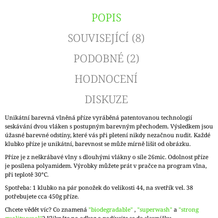
POPIS
SOUVISEJÍCÍ (8)
PODOBNÉ (2)
HODNOCENÍ
DISKUZE
Unikátní barevná vlněná příze vyráběná patentovanou technologií
seskávání dvou vláken s postupným barevným přechodem. Výsledkem jsou
úžasné barevné odstíny, které vás při pletení nikdy nezačnou nudit. Každé
klubko příze je unikátní, barevnost se může mírně lišit od obrázku.
Příze je z neškrábavé vlny s dlouhými vlákny o síle 26mic. Odolnost příze
je posílena polyamidem. Výrobky můžete prát v pračce na program vlna,
při teplotě 30°C.
Spotřeba: 1 klubko na pár ponožek do velikosti 44, na svetřík vel. 38
potřebujete cca 450g příze.
Chcete vědět víc? Co znamená
"biodegradable"
,
"superwash"
a
"strong