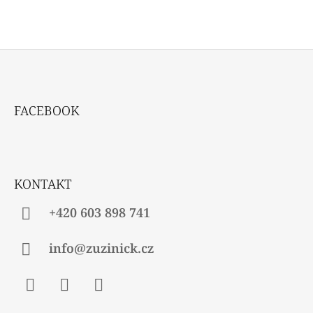
Z
Á
FACEBOOK
P
A
T
Í
KONTAKT
+420 603 898 741
info@zuzinick.cz
Facebook
Instagram
Twitter