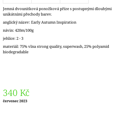
J
Jemná dvounitková ponožková příze s postupnými dlouhými
E
unikátními přechody barev.
M
E
anglický název: Early Autumn Inspiration
návin: 420m/100g
DÓZIČKA
jehlice: 2 - 3
NA
DROBNOSTI
materiál: 75% vlna strong quality, superwash, 25% polyamid
14
biodegradable
Kč
340 Kč
Měrná
červenec 2023
cena: