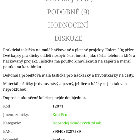
PODOBNÉ (9)
HODNOCENÍ
DISKUZE
Praktická taštička na malé háčkované a pletené projekty. Kolem 50g příze.
Dvě kapsy prakticky oddělí nezbytné drobnosti, jako třeba telefon a klíče a
háčkovaný projekt. Taštička má poutko k navléknutí na zápěstí a menší
poutko na karabinku.
Dokonalá projektová malá taštička pro háčkařky a frivolitkářky na cesty.
Materiál taštičky je dvouvrstvý a pevný, jehlice a háčky se jen tak ven
neproklubou.
Doprodej ukončené kolekce, nejde doobjednat.
Kód
12071
Jméno značky
:
Knit Pro
Kategorie
:
Doprodej skladových zásob
EAN
:
8904086287589
Materiál
:
bavlna