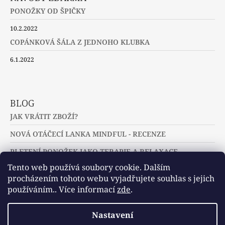
PONOŽKY OD ŠPIČKY
10.2.2022
COPÁNKOVÁ ŠÁLA Z JEDNOHO KLUBKA
6.1.2022
BLOG
JAK VRÁTIT ZBOŽÍ?
NOVÁ OTÁČECÍ LANKA MINDFUL - RECENZE
PLETENÍ PONOŽEK JAKO TERAPIE A RELAXACE
Tento web používá soubory cookie. Dalším
procházením tohoto webu vyjadřujete souhlas s jejich
používáním.. Více informací
zde
.
Slovníček pojmů
Často kladené dotazy
Nastavení
Užitečné a zajímavé odkazy