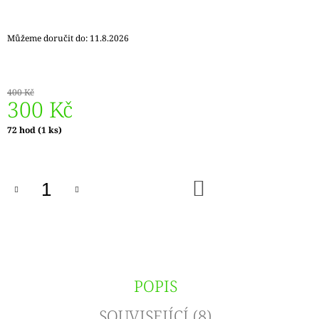
J
E
M
Můžeme doručit do:
11.8.2026
E
REGIA
400 Kč
6PLY
300 Kč
FJORD
COLOR
Měrná
72 hod
(1 ks)
LASSE
cena:
02834
170
Kč
DO
Původně:
KOŠÍKU
215
Kč
POPIS
SOUVISEJÍCÍ (8)