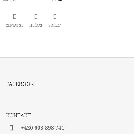
ZEPTAT SE
HLÍDAT
SDÍLET
Z
Á
FACEBOOK
P
A
T
Í
KONTAKT
+420 603 898 741