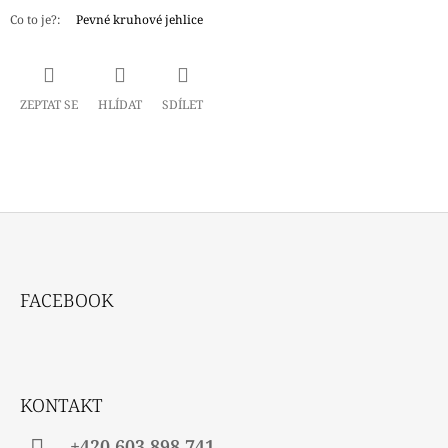
Co to je?
:
Pevné kruhové jehlice
ZEPTAT SE
HLÍDAT
SDÍLET
Z
Á
FACEBOOK
P
A
T
Í
KONTAKT
+420 603 898 741