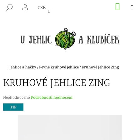
K
Přejít
NÁKU
M
HLEDAT
CZK
na
KOŠÍK
O
PŘIHLÁŠENÍ
ZPĚT
ZPĚT
obsah
Š
Í
C
K
O
P
O
T
Domů
Jehlice a háčky
/
Pevné kruhové jehlice
/
Kruhové jehlice Zing
Ř
KRUHOVÉ JEHLICE ZING
E
B
U
Průměrné
Neohodnoceno
Podrobnosti hodnocení
hodnocení
J
TIP
produktu
E
je
0,0
T
z
E
5
hvězdiček.
N