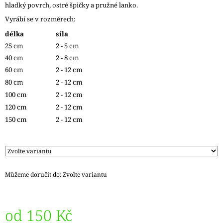
hladký povrch, ostré špičky a pružné lanko.
J
E
Vyrábí se v rozměrech:
M
délka
síla
E
25 cm
2 - 5 cm
40 cm
2 - 8 cm
ZAUBERBALL
100
60 cm
2 - 12 cm
TEEZEREMONIE
80 cm
2 - 12 cm
2249
100 cm
2 - 12 cm
350
Kč
120 cm
2 - 12 cm
150 cm
2 - 12 cm
Můžeme doručit do:
Zvolte variantu
od
150 Kč