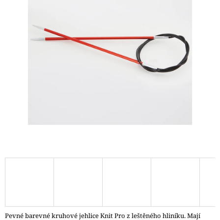
A
J
Í
T
?
HLEDAT
D
O
P
O
R
U
Č
Pevné barevné kruhové jehlice Knit Pro z leštěného hliníku. Mají
U