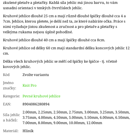
zkušené pletaře a pletařky. Každá síla jehlic má jinou barvu, to vám
usnadní orientaci v tenkých čtvrtčíslech jehlic.
Kruhové jehlice dlouhé 25 cm a mají různě dlouhé špičky dlouhé cca 4 a
7cm. Jehlice, kterou pletete, je delší než ta, ze které nabíráte očka. Práce s
nimi vyžaduje jistou zkušenost a zručnost a pro pletaře a pletařky s
velkýma rukama nejsou úplně pohodlné.
Kruhové jehlice dlouhé 40 cm a mají špičky dlouhé cca 8cm.
Kruhové jehlice od délky 60 cm mají standardní délku koncových jehlic 12
cm.
Délka všech kruhových jehlic se měří od špičky ke špičce - tj. včetně
kovových jehlic.
Kód
Zvolte variantu
Jméno
Knit Pro
značky
:
Kategorie
:
Pevné kruhové jehlice
EAN
:
8904086280894
2.00mm, 2.25mm, 2.50mm, 2.75mm, 3.00mm, 3.25mm, 3.50mm,
Síla jehlic
3.75mm, 4.00mm, 4.50mm, 5.00mm, 5.50mm, 6.00mm, 6.50mm,
a háčků
:
7.00mm, 8.00mm, 9.00mm, 10.00mm, 12.00mm
Materiál
:
Hliník