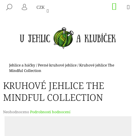
K
Přejít
NÁKU
M
HLEDAT
CZK
na
KOŠÍK
O
PŘIHLÁŠENÍ
ZPĚT
ZPĚT
obsah
Š
Í
C
K
O
P
O
T
Domů
Jehlice a háčky
/
Pevné kruhové jehlice
/
Kruhové jehlice The
Ř
Mindful Collection
E
KRUHOVÉ JEHLICE THE
B
MINDFUL COLLECTION
U
J
E
Průměrné
Neohodnoceno
Podrobnosti hodnocení
hodnocení
T
produktu
E
je
N
0,0