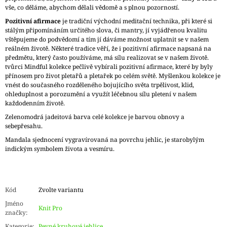
vše, co děláme, abychom dělali vědomě a s plnou pozorností.
Pozitivní afirmace
je tradiční východní meditační technika, při které si
stálým připomínáním určitého slova, či mantry, jí vyjádřenou kvalitu
vštěpujeme do podvědomí a tím jí dáváme možnost uplatnit se v našem
reálném životě. Některé tradice věří, že i pozitivní afirmace napsaná na
předmětu, který často používáme, má sílu realizovat se v našem životě.
tvůrci Mindful kolekce pečlivě vybírali pozitivní afirmace, které by byly
přínosem pro život pletařů a pletařek po celém světě. Myšlenkou kolekce je
vnést do současného rozděleného bojujícího světa trpělivost, klid,
ohleduplnost a porozumění a využít léčebnou sílu pletení v našem
každodenním životě.
Zelenomodrá jadeitová barva celé kolekce je barvou obnovy a
sebepřesahu.
Mandala sjednocení vygravírovaná na povrchu jehlic, je starobylým
indickým symbolem života a vesmíru.
Kód
Zvolte variantu
Jméno
Knit Pro
značky
:
Kategorie
:
Pevné kruhové jehlice