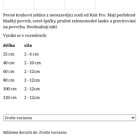
J
E
Pevné kruhové jehlice z nerezavějící oceli od Knit Pro. Mají perfektně
M
hladký povrch, ostré špičky, pružné zelenomodré lanko a gravírování
E
na povrchu. Neobsahují nikl.
Vyrábí se v rozměrech:
ZAUBERBALL
100
délka
síla
TEEZEREMONIE
2249
25 cm
2 - 6 cm
350
40 cm
2 - 10 cm
Kč
60 cm
2 - 12cm
80 cm
2 - 12cm
100 cm
2 - 12cm
120 cm
2 - 12cm
Můžeme doručit do:
Zvolte variantu