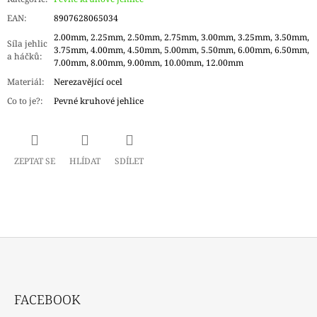
EAN
:
8907628065034
2.00mm, 2.25mm, 2.50mm, 2.75mm, 3.00mm, 3.25mm, 3.50mm,
Síla jehlic
3.75mm, 4.00mm, 4.50mm, 5.00mm, 5.50mm, 6.00mm, 6.50mm,
a háčků
:
7.00mm, 8.00mm, 9.00mm, 10.00mm, 12.00mm
Materiál
:
Nerezavějící ocel
Co to je?
:
Pevné kruhové jehlice
ZEPTAT SE
HLÍDAT
SDÍLET
Z
Á
FACEBOOK
P