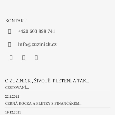
A
T
Í
KONTAKT
+420 603 898 741
info@zuzinick.cz
Facebook
Instagram
Twitter
O ZUZINICK , ŽIVOTĚ, PLETENÍ A TAK...
CESTOVÁNÍ...
22.2.2022
ČERNÁ KOČKA A PLETKY S FINANČÁKEM...
19.12.2021