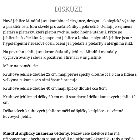
DISKUZE
Nové jehlice Mindful jsou kombinací elegance, designu, ekologické výroby
a praktičnosti. Jsou skvělé pro začátečníky i pokročilé. Uvítají je zejména
pletaři a pletařky, kteří pletou rychle, nebo hodně utahují. Příze po
jehlicích skvěle klouže, napojení jehlice a lanka je plynulé. Jehlice jsou z
hypolergenní nerezové oceli, ocení je i pletaři a pletařky s alergií na nikl.
Na povrchu jehlic jsou krom čísla síly jehlic a Mindful mandaly
vygravírovány i slova k pozitivní afirmaci v angličtině.
Mějte na paměti, že:
Kruhové jehlice dlouhé 25 cm, mají pevné špičky dlouhé cca 6 cm a lidem s
velkýma rukama se s nimi špatně pracuje.
Kruhové jehlice dlouhé 40 cm mají špičky dlouhé cca 8cm.
Kruhové jehlice od délky 60 cm mají standartní délku koncových jehlic 12
cm.
Délka všech kruhových jehlic se měří od špičky ke špičce - tj. včetně
kovových jehlic.
Mindful anglicky znamená vědomý
. Název celé kolekce nám má
připomenout, abychom se soustředili na přítomný okamžik -
tady a teď
a