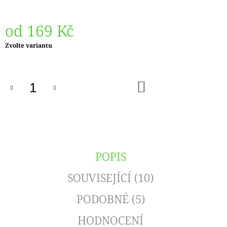
od
169 Kč
Měrná
Zvolte variantu
cena:
DO
KOŠÍKU
POPIS
SOUVISEJÍCÍ (10)
PODOBNÉ (5)
HODNOCENÍ