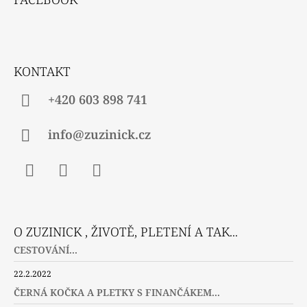
P
A
T
Í
KONTAKT
+420 603 898 741
info@zuzinick.cz
Facebook
Instagram
Twitter
O ZUZINICK , ŽIVOTĚ, PLETENÍ A TAK...
CESTOVÁNÍ...
22.2.2022
ČERNÁ KOČKA A PLETKY S FINANČÁKEM...