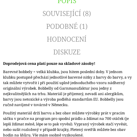
POPIS
SOUVISEJÍCÍ (8)
PODOBNÉ (1)
HODNOCENÍ
DISKUZE
Doprodejová cena platí pouze na skladové zásoby!
Barevné bobbely = velká klubka, jsou hitem poslední doby. V jednom
klubku postupně přechází jednotlivé barevné nitky z barvy do barvy, a vy
tak můžete vytvořit i při použití uplně jednoduchého vzoru nádherný
originální výrobek. Bobbelly od Garnmanufaktur jsou jedny z
nejkvalitnějších na trhu. Materiál je příjemný, nevadí ani alergikům,
barvy jsou netoxické a výroba podléhá standartům EU. Bobbelly jsou
ručně navíjené v továrně v Německu.
Použitý materiál drží barvu a bez obav můžete výrobky prát v pracím
sáčku v pračce na program pro spodní prádlo a ždímat na 700 otáček (je
lepší ždímat méně, lépe se to pak vyvěsí). Vypraný výrobek stačí vyvěsit,
nebo sušit rozložený v případě krajky, Pletený svetřík můžete bez obav
hodin na šňůru. Vše mám osobně vyzkoušené.