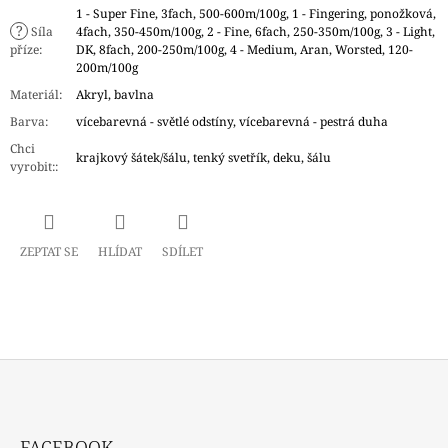
1 - Super Fine, 3fach, 500-600m/100g, 1 - Fingering, ponožková,
?
Síla
4fach, 350-450m/100g, 2 - Fine, 6fach, 250-350m/100g, 3 - Light,
příze
:
DK, 8fach, 200-250m/100g, 4 - Medium, Aran, Worsted, 120-
200m/100g
Materiál
:
Akryl, bavlna
Barva
:
vícebarevná - světlé odstíny, vícebarevná - pestrá duha
Chci
krajkový šátek/šálu, tenký svetřík, deku, šálu
vyrobit:
:
ZEPTAT SE
HLÍDAT
SDÍLET
Z
Á
FACEBOOK