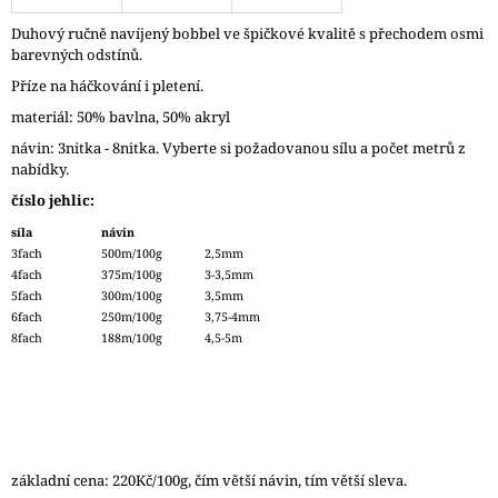
J
Duhový ručně navíjený bobbel ve špičkové kvalitě s přechodem osmi
E
barevných odstínů.
M
E
Příze na háčkování i pletení.
materiál: 50% bavlna, 50% akryl
ZAUBERBALL
návin: 3nitka - 8nitka. Vyberte si požadovanou sílu a počet metrů z
100
TEEZEREMONIE
nabídky.
2249
číslo jehlic:
350
síla
návin
Kč
3fach
500m/100g
2,5mm
4fach
375m/100g
3-3,5mm
5fach
300m/100g
3,5mm
6fach
250m/100g
3,75-4mm
8fach
188m/100g
4,5-5m
základní cena: 220Kč/100g, čím větší návin, tím větší sleva.