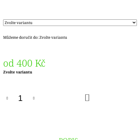
Můžeme doručit do:
Zvolte variantu
od
400 Kč
Měrná
Zvolte variantu
cena:
DO
KOŠÍKU