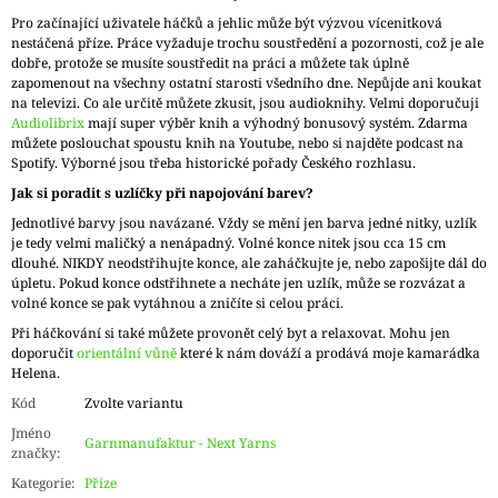
Pro začínající uživatele háčků a jehlic může být výzvou vícenitková
nestáčená příze. Práce vyžaduje trochu soustředění a pozornosti, což je ale
dobře, protože se musíte soustředit na práci a můžete tak úplně
zapomenout na všechny ostatní starosti všedního dne. Nepůjde ani koukat
na televizi. Co ale určitě můžete zkusit, jsou audioknihy. Velmi doporučuji
Audiolibrix
mají super výběr knih a výhodný bonusový systém. Zdarma
můžete poslouchat spoustu knih na Youtube, nebo si najděte podcast na
Spotify. Výborné jsou třeba historické pořady Českého rozhlasu.
Jak si poradit s uzlíčky při napojování barev?
Jednotlivé barvy jsou navázané. Vždy se mění jen barva jedné nitky, uzlík
je tedy velmi maličký a nenápadný. Volné konce nitek jsou cca 15 cm
dlouhé. NIKDY neodstřihujte konce, ale zaháčkujte je, nebo zapošijte dál do
úpletu. Pokud konce odstřihnete a necháte jen uzlík, může se rozvázat a
volné konce se pak vytáhnou a zničíte si celou práci.
Při háčkování si také můžete provonět celý byt a relaxovat. Mohu jen
doporučit
orientální vůně
které k nám dováží a prodává moje kamarádka
Helena.
Kód
Zvolte variantu
Jméno
Garnmanufaktur - Next Yarns
značky
:
Kategorie
:
Příze