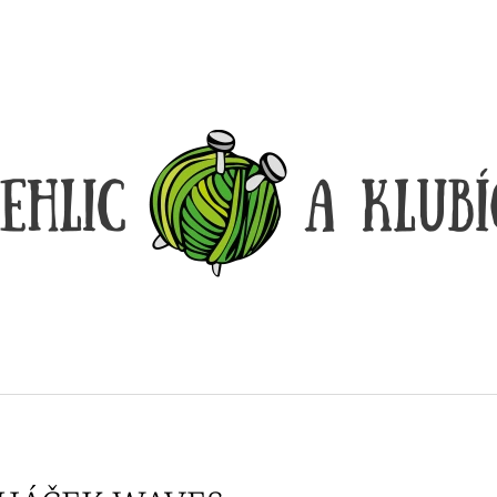
CO POTŘEBUJETE NAJÍT?
HLEDAT
DOPORUČUJEME
DÓZIČKA NA DROBNOSTI
REGGAE OMBRÉ
14 Kč
165 Kč