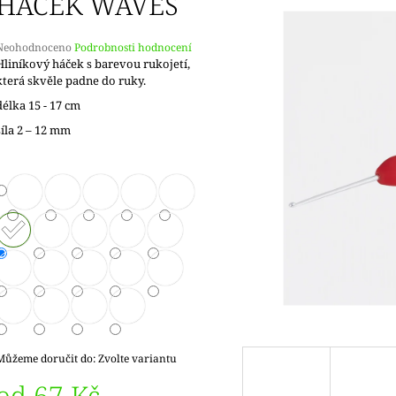
HÁČEK WAVES
Průměrné
Neohodnoceno
Podrobnosti hodnocení
hodnocení
Hliníkový háček s barevou rukojetí,
produktu
která skvěle padne do ruky.
e
délka 15 - 17 cm
,0
síla 2 – 12 mm
5
vězdiček.
Můžeme doručit do:
Zvolte variantu
od
67 Kč