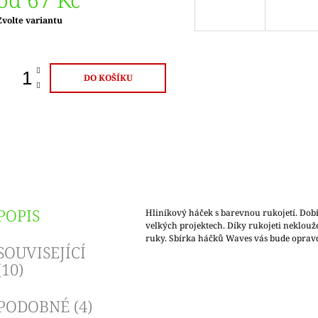
Měrná
Zvolte variantu
ena:
DO KOŠÍKU
POPIS
Hliníkový háček s barevnou rukojetí. Dobř
velkých projektech. Díky rukojeti neklouž
ruky. Sbírka háčků Waves vás bude oprav
SOUVISEJÍCÍ
(10)
PODOBNÉ (4)