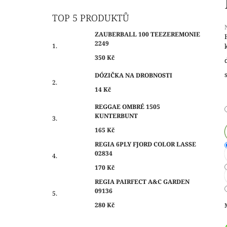
O
350 Kč
S
TOP 5 PRODUKTŮ
T
ZAUBERBALL 100 TEEZEREMONIE
R
2249
A
j
350 Kč
0
N
z
DÓZIČKA NA DROBNOSTI
N
14 Kč
Í
h
P
REGGAE OMBRÉ 1505
KUNTERBUNT
A
N
165 Kč
E
REGIA 6PLY FJORD COLOR LASSE
02834
L
170 Kč
REGIA PAIRFECT A&C GARDEN
09136
280 Kč