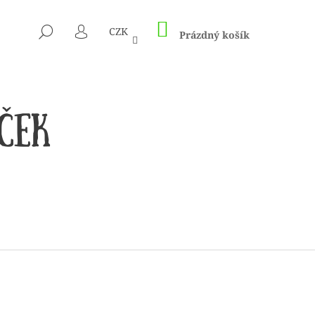
NÁKUPNÍ
HLEDAT
CZK
KOŠÍK
Prázdný košík
PŘIHLÁŠENÍ
 1505 KUNTERBUNT