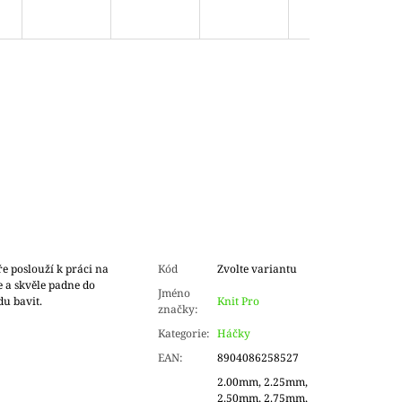
e poslouží k práci na
Kód
Zvolte variantu
e a skvěle padne do
Jméno
du bavit.
Knit Pro
značky
:
Kategorie
:
Háčky
EAN
:
8904086258527
2.00mm, 2.25mm,
2.50mm, 2.75mm,