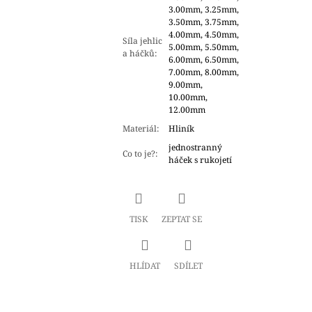
3.00mm, 3.25mm,
3.50mm, 3.75mm,
4.00mm, 4.50mm,
Síla jehlic
5.00mm, 5.50mm,
a háčků
:
6.00mm, 6.50mm,
7.00mm, 8.00mm,
9.00mm,
10.00mm,
12.00mm
Materiál
:
Hliník
jednostranný
Co to je?
:
háček s rukojetí
TISK
ZEPTAT SE
HLÍDAT
SDÍLET