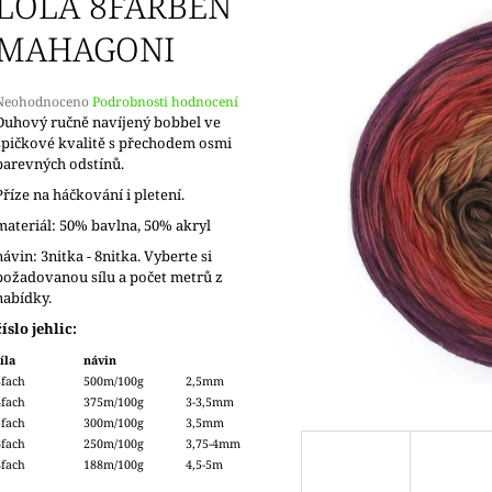
LOLA 8FARBEN
MAHAGONI
Průměrné
Neohodnoceno
Podrobnosti hodnocení
hodnocení
Duhový ručně navíjený bobbel ve
produktu
špičkové kvalitě s přechodem osmi
e
barevných odstínů.
,0
Příze na háčkování i pletení.
5
materiál: 50% bavlna, 50% akryl
vězdiček.
návin: 3nitka - 8nitka. Vyberte si
požadovanou sílu a počet metrů z
nabídky.
číslo jehlic:
íla
návin
3fach
500m/100g
2,5mm
4fach
375m/100g
3-3,5mm
5fach
300m/100g
3,5mm
6fach
250m/100g
3,75-4mm
8fach
188m/100g
4,5-5m