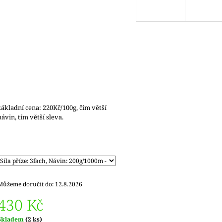
základní cena: 220Kč/100g, čím větší
návin, tím větší sleva.
Můžeme doručit do:
12.8.2026
430 Kč
Měrná
Skladem
(2 ks)