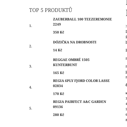
O
350 Kč
S
TOP 5 PRODUKTŮ
T
ZAUBERBALL 100 TEEZEREMONIE
R
2249
A
350 Kč
N
j
DÓZIČKA NA DROBNOSTI
N
0
14 Kč
Í
z
P
REGGAE OMBRÉ 1505
h
KUNTERBUNT
A
N
165 Kč
E
REGIA 6PLY FJORD COLOR LASSE
02834
L
s
170 Kč
REGIA PAIRFECT A&C GARDEN
09136
280 Kč