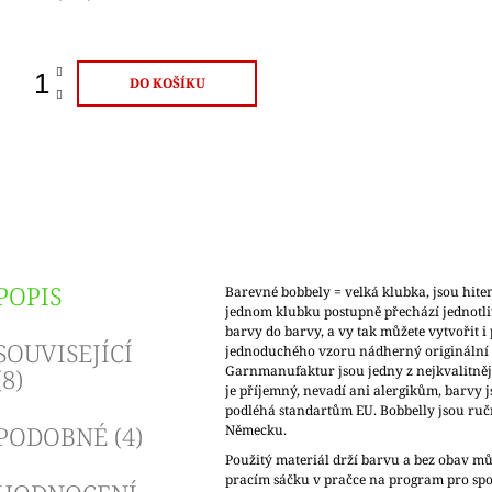
ena:
DO KOŠÍKU
POPIS
Barevné bobbely = velká klubka, jsou hite
jednom klubku postupně přechází jednotli
barvy do barvy, a vy tak můžete vytvořit i 
SOUVISEJÍCÍ
jednoduchého vzoru nádherný originální 
Garnmanufaktur jsou jedny z nejkvalitnějš
(8)
je příjemný, nevadí ani alergikům, barvy 
podléhá standartům EU. Bobbelly jsou ruč
PODOBNÉ (4)
Německu.
Použitý materiál drží barvu a bez obav mů
pracím sáčku v pračce na program pro spo