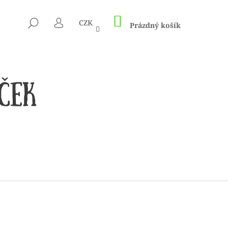
NÁKUPNÍ
HLEDAT
CZK
KOŠÍK
Prázdný košík
PŘIHLÁŠENÍ
 1505 KUNTERBUNT