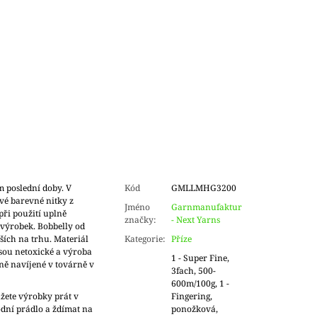
m poslední doby. V
Kód
GMLLMHG3200
vé barevné nitky z
Jméno
Garnmanufaktur
při použití uplně
značky
:
- Next Yarns
výrobek. Bobbelly od
ích na trhu. Materiál
Kategorie
:
Příze
jsou netoxické a výroba
1 - Super Fine,
ně navíjené v továrně v
3fach, 500-
600m/100g, 1 -
žete výrobky prát v
Fingering,
dní prádlo a ždímat na
ponožková,