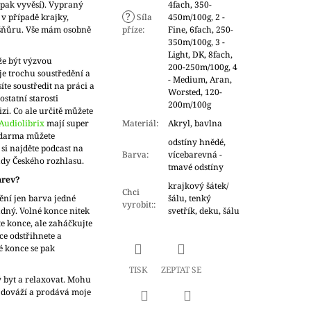
o pak vyvěsí). Vypraný
4fach, 350-
?
 v případě krajky,
Síla
450m/100g, 2 -
 šňůru. Vše mám osobně
příze
:
Fine, 6fach, 250-
350m/100g, 3 -
Light, DK, 8fach,
že být výzvou
200-250m/100g, 4
je trochu soustředění a
- Medium, Aran,
íte soustředit na práci a
Worsted, 120-
statní starosti
200m/100g
zi. Co ale určitě můžete
Audiolibrix
mají super
Materiál
:
Akryl, bavlna
Zdarma můžete
odstíny hnědé,
si najděte podcast na
Barva
:
vícebarevná -
ady Českého rozhlasu.
tmavé odstíny
arev?
krajkový šátek/
Chci
ění jen barva jedné
šálu, tenký
vyrobit:
:
adný. Volné konce nitek
svetřík, deku, šálu
e konce, ale zaháčkujte
ce odstřihnete a
é konce se pak
TISK
ZEPTAT SE
ý byt a relaxovat. Mohu
 dováží a prodává moje