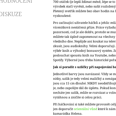
HODNOCENÍ
700 otáček (je lepší ždímat méně, lépe se t
výrobek stačí vyvěsit, nebo sušit rozložený
Pletený svetřík můžete bez obav hodin na
DISKUZE
vyzkoušené.
Pro začínající uživatele háčků a jehlic mů
vícenitková nestáčená příze. Práce vyžadu
pozornosti, což je ale dobře, protože se mus
můžete tak úplně zapomenout na všechny o
všedního dne. Nepůjde ani koukat na televi
zkusit, jsou audioknihy. Velmi doporučuji
výběr knih a výhodný bonusový systém. 
poslouchat spoustu knih na Youtube, nebo 
Spotify. Výborné jsou třeba historické poř
Jak si poradit s uzlíčky při napojování b
Jednotlivé barvy jsou navázané. Vždy se m
nitky, uzlík je tedy velmi maličký a nenáp
jsou cca 15 cm dlouhé. NIKDY neodstřihujt
je, nebo zapošijte dál do úpletu. Pokud kon
necháte jen uzlík, může se rozvázat a voln
vytáhnou a zničíte si celou práci.
Při háčkování si také můžete provonět cel
jen doporučit
orientální vůně
které k nám
kamarádka Helena.