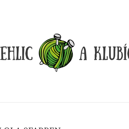
CO POTŘEBUJETE NAJÍT?
HLEDAT
DOPORUČUJEME
DÓZIČKA NA DROBNOSTI
REGGAE OMBRÉ
14 Kč
165 Kč