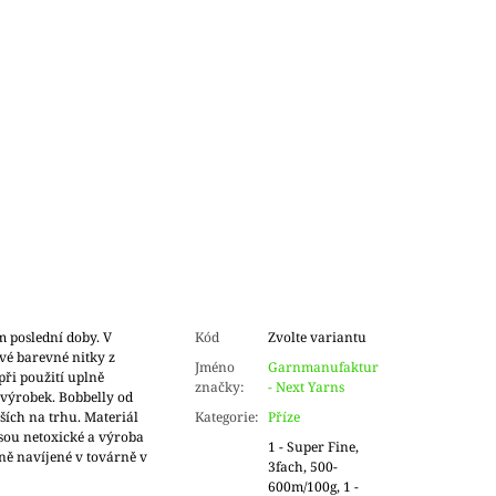
m poslední doby. V
Kód
Zvolte variantu
vé barevné nitky z
Jméno
Garnmanufaktur
při použití uplně
značky
:
- Next Yarns
výrobek. Bobbelly od
ích na trhu. Materiál
Kategorie
:
Příze
jsou netoxické a výroba
1 - Super Fine,
ně navíjené v továrně v
3fach, 500-
600m/100g, 1 -