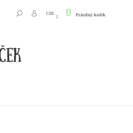
NÁKUPNÍ
HLEDAT
CZK
KOŠÍK
Prázdný košík
PŘIHLÁŠENÍ
 1505 KUNTERBUNT