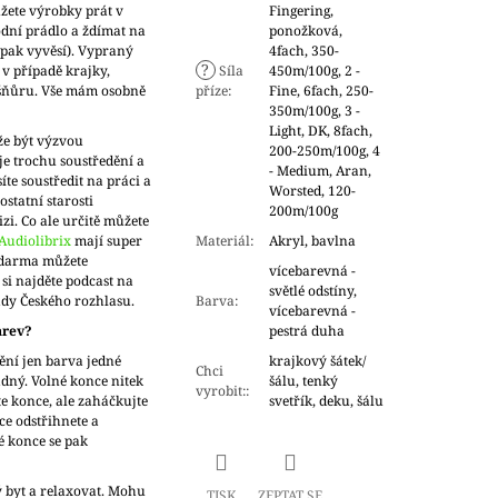
žete výrobky prát v
Fingering,
dní prádlo a ždímat na
ponožková,
o pak vyvěsí). Vypraný
4fach, 350-
?
 v případě krajky,
Síla
450m/100g, 2 -
 šňůru. Vše mám osobně
příze
:
Fine, 6fach, 250-
350m/100g, 3 -
Light, DK, 8fach,
že být výzvou
200-250m/100g, 4
je trochu soustředění a
- Medium, Aran,
íte soustředit na práci a
Worsted, 120-
statní starosti
200m/100g
zi. Co ale určitě můžete
Audiolibrix
mají super
Materiál
:
Akryl, bavlna
Zdarma můžete
vícebarevná -
si najděte podcast na
světlé odstíny,
ady Českého rozhlasu.
Barva
:
vícebarevná -
arev?
pestrá duha
ění jen barva jedné
krajkový šátek/
Chci
adný. Volné konce nitek
šálu, tenký
vyrobit:
:
e konce, ale zaháčkujte
svetřík, deku, šálu
ce odstřihnete a
é konce se pak
ý byt a relaxovat. Mohu
TISK
ZEPTAT SE