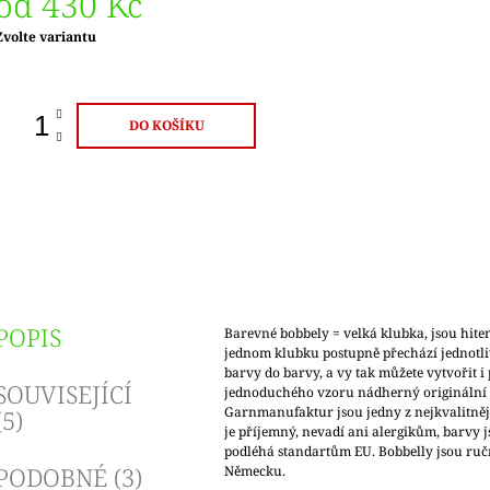
od
430 Kč
Měrná
Zvolte variantu
ena:
DO KOŠÍKU
POPIS
Barevné bobbely = velká klubka, jsou hite
jednom klubku postupně přechází jednotli
barvy do barvy, a vy tak můžete vytvořit i 
SOUVISEJÍCÍ
jednoduchého vzoru nádherný originální 
Garnmanufaktur jsou jedny z nejkvalitnějš
(5)
je příjemný, nevadí ani alergikům, barvy 
podléhá standartům EU. Bobbelly jsou ruč
PODOBNÉ (3)
Německu.