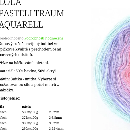
LOLA
PASTELLTRAUM
AQUARELL
Průměrné
Neohodnoceno
Podrobnosti hodnocení
hodnocení
Duhový ručně navíjený bobbel ve
produktu
špičkové kvalitě s přechodem osmi
e
barevných odstínů.
,0
Příze na háčkování i pletení.
5
materiál: 50% bavlna, 50% akryl
vězdiček.
návin: 3nitka - 8nitka. Vyberte si
požadovanou sílu a počet metrů z
nabídky.
číslo jehlic:
íla
návin
3fach
500m/100g
2,5mm
4fach
375m/100g
3-3,5mm
5fach
300m/100g
3,5mm
6fach
250m/100g
3,75-4mm