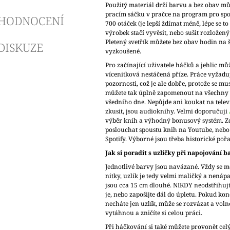
Použitý materiál drží barvu a bez obav mů
pracím sáčku v pračce na program pro spo
HODNOCENÍ
700 otáček (je lepší ždímat méně, lépe se t
výrobek stačí vyvěsit, nebo sušit rozložený
Pletený svetřík můžete bez obav hodin na
DISKUZE
vyzkoušené.
Pro začínající uživatele háčků a jehlic mů
vícenitková nestáčená příze. Práce vyžadu
pozornosti, což je ale dobře, protože se mus
můžete tak úplně zapomenout na všechny o
všedního dne. Nepůjde ani koukat na televi
zkusit, jsou audioknihy. Velmi doporučuji
výběr knih a výhodný bonusový systém. 
poslouchat spoustu knih na Youtube, nebo 
Spotify. Výborné jsou třeba historické poř
Jak si poradit s uzlíčky při napojování b
Jednotlivé barvy jsou navázané. Vždy se m
nitky, uzlík je tedy velmi maličký a nenáp
jsou cca 15 cm dlouhé. NIKDY neodstřihujt
je, nebo zapošijte dál do úpletu. Pokud kon
necháte jen uzlík, může se rozvázat a voln
vytáhnou a zničíte si celou práci.
Při háčkování si také můžete provonět cel