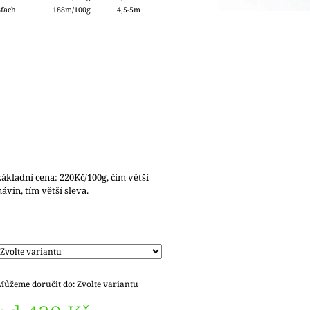
8fach
188m/100g
4,5-5m
základní cena: 220Kč/100g, čím větší
návin, tím větší sleva.
Můžeme doručit do:
Zvolte variantu