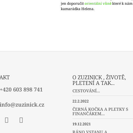
jen doporučit
orientální vůně
které k nám
kamarádka Helena.
AKT
O ZUZINICK , ŽIVOTĚ,
PLETENÍ A TAK...
+420 603 898 741
CESTOVÁNÍ...
22.2.2022
info@zuzinick.cz
ČERNÁ KOČKA A PLETKY S
FINANČÁKEM...
19.12.2021
ebook
Instagram
Twitter
RÁNO VSTANU A ...