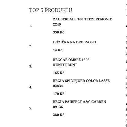
O
350 Kč
S
TOP 5 PRODUKTŮ
T
ZAUBERBALL 100 TEEZEREMONIE
R
2249
A
350 Kč
N
DÓZIČKA NA DROBNOSTI
N
14 Kč
Í
j
0
P
REGGAE OMBRÉ 1505
z
KUNTERBUNT
A
N
165 Kč
h
E
REGIA 6PLY FJORD COLOR LASSE
02834
L
170 Kč
REGIA PAIRFECT A&C GARDEN
s
09136
280 Kč