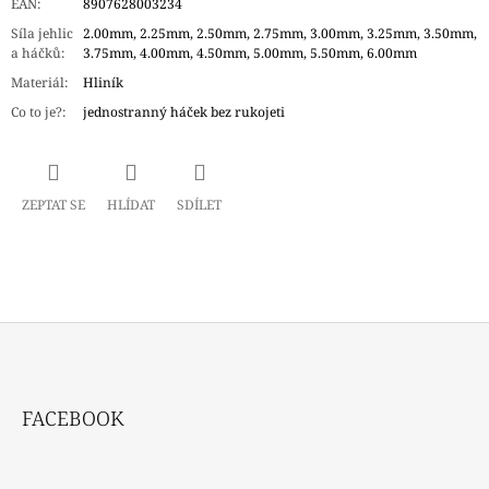
EAN
:
8907628003234
Síla jehlic
2.00mm, 2.25mm, 2.50mm, 2.75mm, 3.00mm, 3.25mm, 3.50mm,
a háčků
:
3.75mm, 4.00mm, 4.50mm, 5.00mm, 5.50mm, 6.00mm
Materiál
:
Hliník
Co to je?
:
jednostranný háček bez rukojeti
ZEPTAT SE
HLÍDAT
SDÍLET
Z
Á
FACEBOOK
P
A