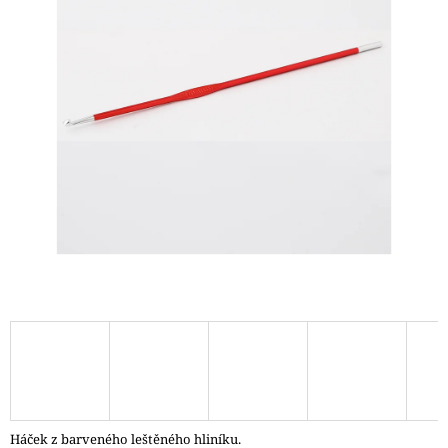
A
J
Í
T
?
HLEDAT
D
O
P
O
R
U
Č
Háček z barveného leštěného hliníku.
U