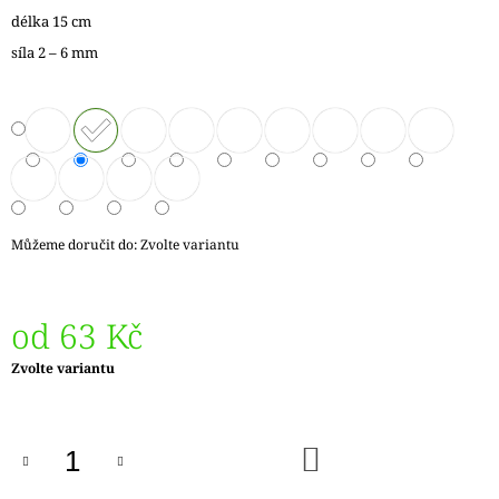
J
délka 15 cm
E
síla 2 – 6 mm
M
E
ZAUBERBALL
100
TEEZEREMONIE
2249
350
Kč
Můžeme doručit do:
Zvolte variantu
od
63 Kč
Měrná
Zvolte variantu
cena:
DO
KOŠÍKU