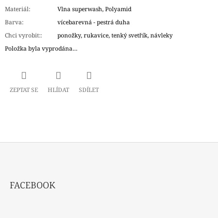
Materiál
:
Vlna superwash, Polyamid
Barva
:
vícebarevná - pestrá duha
Chci vyrobit:
:
ponožky, rukavice, tenký svetřík, návleky
Položka byla vyprodána…
ZEPTAT SE
HLÍDAT
SDÍLET
Z
Á
FACEBOOK
P
A