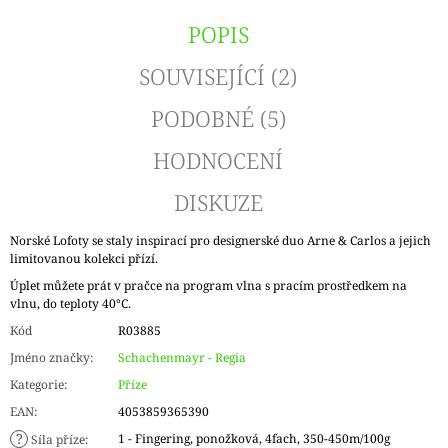
POPIS
SOUVISEJÍCÍ (2)
PODOBNÉ (5)
HODNOCENÍ
DISKUZE
Norské Lofoty se staly inspirací pro designerské duo Arne & Carlos a jejich
limitovanou kolekci přízí.
Úplet můžete prát v pračce na program vlna s pracím prostředkem na
vlnu, do teploty 40°C.
Kód
R03885
Jméno značky
:
Schachenmayr - Regia
Kategorie
:
Příze
EAN
:
4053859365390
?
1 - Fingering, ponožková, 4fach, 350-450m/100g
Síla příze
: