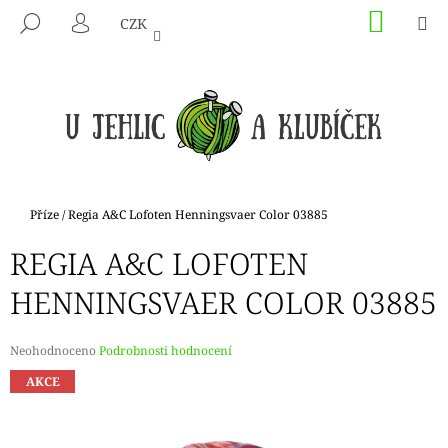
K
Přejít
NÁKU
M
HLEDAT
CZK
na
KOŠÍK
O
PŘIHLÁŠENÍ
ZPĚT
ZPĚT
obsah
Š
Í
C
K
O
P
O
T
Domů
Příze
/
Regia A&C Lofoten Henningsvaer Color 03885
Ř
REGIA A&C LOFOTEN
E
B
HENNINGSVAER COLOR 03885
U
J
Průměrné
Neohodnoceno
Podrobnosti hodnocení
E
hodnocení
AKCE
produktu
T
je
E
0,0
N
z