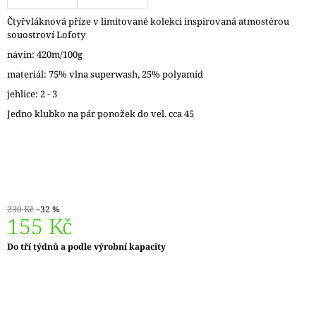
J
Čtyřvláknová příze v limitované kolekci inspirovaná atmostérou
E
souostroví Lofoty
M
E
návin: 420m/100g
materiál: 75% vlna superwash, 25% polyamid
LANKO
jehlice: 2 - 3
GINGER
K
Jedno klubko na pár ponožek do vel. cca 45
JEHLICÍM
A
HÁČKŮM
KNIT
PRO
65
Kč
230 Kč
–32 %
155 Kč
Měrná
Do tří týdnů a podle výrobní kapacity
cena: