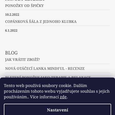
PONOŽKY OD ŠPIČKY
10.2.2022
COPÁNKOVÁ ŠÁLA Z JEDNOHO KLUBKA
6.1.2022
BLOG
JAK VRÁTIT ZBOŽÍ?
NOVÁ OTÁČECÍ LANKA MINDFUL - RECENZE
PLETENÍ PONOŽEK JAKO TERAPIE A RELAXACE
Tento web používá soubory cookie. Dalším
procházením tohoto webu vyjadřujete souhlas s jejich
používáním.. Více informací
zde
.
Slovníček pojmů
Často kladené dotazy
Nastavení
Užitečné a zajímavé odkazy