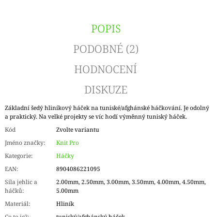
POPIS
PODOBNÉ (2)
HODNOCENÍ
DISKUZE
Základní šedý hliníkový háček na tuniské/afghánské háčkování. Je odolný
a praktický. Na velké projekty se víc hodí výměnný tuniský háček.
Kód
Zvolte variantu
Jméno značky
:
Knit Pro
Kategorie
:
Háčky
EAN
:
8904086221095
Síla jehlic a
2.00mm, 2.50mm, 3.00mm, 3.50mm, 4.00mm, 4.50mm,
háčků
:
5.00mm
Materiál
:
Hliník
Co to je?
:
tuniský/afghánský háček