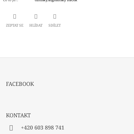
ZEPTAT SE
HLÍDAT
SDÍLET
Z
Á
FACEBOOK
P
A
T
Í
KONTAKT
+420 603 898 741