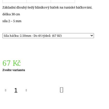
J
Základní dlouhý šedý hliníkový háček na tuniské háčkování.
E
M
délka 30 cm
E
síla 2 – 5 mm
REGIA
6PLY
FJORD
COLOR
LASSE
02834
170
Kč
67 Kč
Původně:
215
Měrná
Zvolte variantu
Kč
cena:
DO
KOŠÍKU