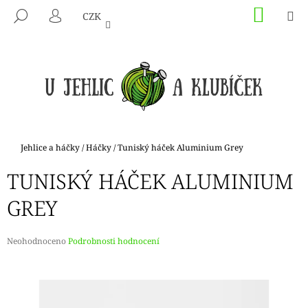
K
Přejít
NÁKU
M
HLEDAT
CZK
na
KOŠÍK
O
PŘIHLÁŠENÍ
ZPĚT
ZPĚT
obsah
Š
Í
C
K
O
P
O
T
Domů
Jehlice a háčky
/
Háčky
/
Tuniský háček Aluminium Grey
Ř
TUNISKÝ HÁČEK ALUMINIUM
E
B
GREY
U
J
Průměrné
Neohodnoceno
Podrobnosti hodnocení
E
hodnocení
produktu
T
je
E
0,0
N
z