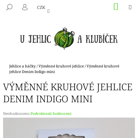
K
Přejít
NÁKU
M
HLEDAT
CZK
na
KOŠÍK
O
PŘIHLÁŠENÍ
ZPĚT
ZPĚT
obsah
Š
Í
C
K
O
P
O
T
Domů
Jehlice a háčky
/
Výměnné kruhové jehlice
/
Výměnné kruhové
Ř
jehlice Denim Indigo mini
E
VÝMĚNNÉ KRUHOVÉ JEHLICE
B
DENIM INDIGO MINI
U
J
E
Průměrné
Neohodnoceno
Podrobnosti hodnocení
hodnocení
T
produktu
E
je
N
0,0