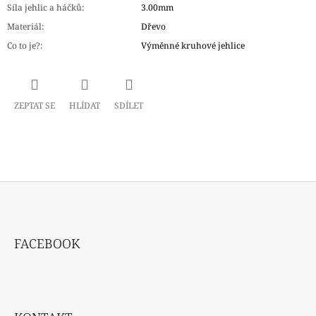
Síla jehlic a háčků
:
3.00mm
Materiál
:
Dřevo
Co to je?
:
Výměnné kruhové jehlice
ZEPTAT SE
HLÍDAT
SDÍLET
Z
Á
FACEBOOK
P
A
T
Í