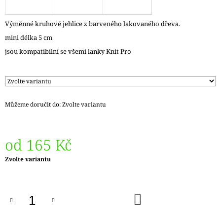
J
E
Výměnné kruhové jehlice z barveného lakovaného dřeva.
M
E
mini délka 5 cm
jsou kompatibilní se všemi lanky Knit Pro
REGIA
6PLY
FJORD
COLOR
LASSE
02834
Můžeme doručit do:
Zvolte variantu
170
Kč
Původně:
215
od
165 Kč
Kč
Měrná
Zvolte variantu
cena:
DO
KOŠÍKU