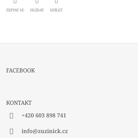
ZEPTAT SE
HLÍDAT
SDÍLET
Z
Á
FACEBOOK
P
A
T
Í
KONTAKT
+420 603 898 741
info@zuzinick.cz