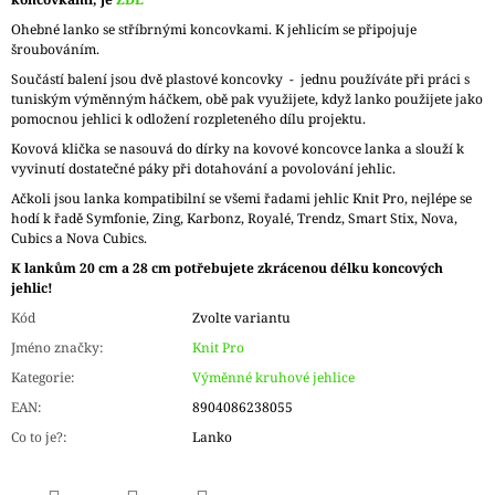
Ohebné lanko se stříbrnými koncovkami. K jehlicím se připojuje
šroubováním.
Součástí balení jsou dvě plastové koncovky - jednu používáte při práci s
tuniským výměnným háčkem, obě pak využijete, když lanko použijete jako
pomocnou jehlici k odložení rozpleteného dílu projektu.
Kovová klička se nasouvá do dírky na kovové koncovce lanka a slouží k
vyvinutí dostatečné páky při dotahování a povolování jehlic.
Ačkoli jsou lanka kompatibilní se všemi řadami jehlic Knit Pro, nejlépe se
hodí k řadě Symfonie, Zing, Karbonz, Royalé, Trendz, Smart Stix, Nova,
Cubics a Nova Cubics.
K lankům 20 cm a 28 cm potřebujete zkrácenou délku koncových
jehlic!
Kód
Zvolte variantu
Jméno značky
:
Knit Pro
Kategorie
:
Výměnné kruhové jehlice
EAN
:
8904086238055
Co to je?
:
Lanko