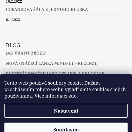
10.2.2022
COPÁNKOVÁ ŠÁLA Z JEDNOHO KLUBKA
6.1.2022
BLOG
JAK VRÁTIT ZBOŽÍ?
NOVÁ OTÁČECÍ LANKA MINDFUL - RECENZE
PLETENÍ PONOŽEK JAKO TERAPIE A RELAXACE
Tento web používá soubory cookie. Dalším
procházením tohoto webu vyjadřujete souhlas s jejich
používáním.. Více informací
zde
.
Slovníček pojmů
Často kladené dotazy
Nastavení
Užitečné a zajímavé odkazy
© 2026 U jehlic a klubíček - zuzinick.cz.
Vytvořil Shoptet
Souhlasím
Všechna práva vyhrazena.