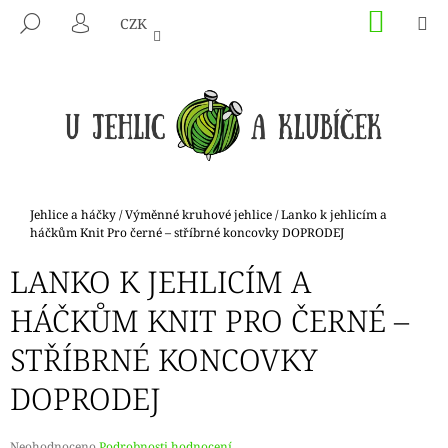
K
Přejít
NÁKU
M
HLEDAT
CZK
na
KOŠÍK
O
PŘIHLÁŠENÍ
ZPĚT
ZPĚT
obsah
Š
Í
C
K
O
P
O
T
Domů
Jehlice a háčky
/
Výměnné kruhové jehlice
/
Lanko k jehlicím a
Ř
háčkům Knit Pro černé – stříbrné koncovky DOPRODEJ
E
LANKO K JEHLICÍM A
B
HÁČKŮM KNIT PRO ČERNÉ –
U
J
STŘÍBRNÉ KONCOVKY
E
DOPRODEJ
T
E
N
Průměrné
Neohodnoceno
Podrobnosti hodnocení