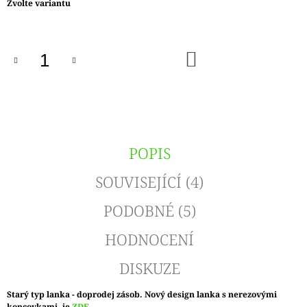
Měrná
Zvolte variantu
cena:
DO
KOŠÍKU
POPIS
SOUVISEJÍCÍ (4)
PODOBNÉ (5)
HODNOCENÍ
DISKUZE
Starý typ lanka - doprodej zásob. Nový design lanka s nerezovými
koncovkami, je
ZDE