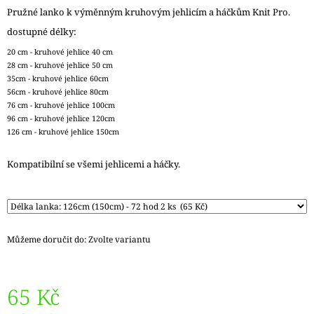
J
Pružné lanko k výměnným kruhovým jehlicím a háčkům Knit Pro.
E
dostupné délky:
M
E
20 cm - kruhové jehlice 40 cm
28 cm - kruhové jehlice 50 cm
35cm - kruhové jehlice 60cm
REGIA
56cm - kruhové jehlice 80cm
PAIRFECT
A&C
76 cm - kruhové jehlice 100cm
GARDEN
96 cm - kruhové jehlice 120cm
09136
126 cm - kruhové jehlice 150cm
280
Kč
Kompatibilní se všemi jehlicemi a háčky.
Původně:
295
Kč
Můžeme doručit do:
Zvolte variantu
65 Kč