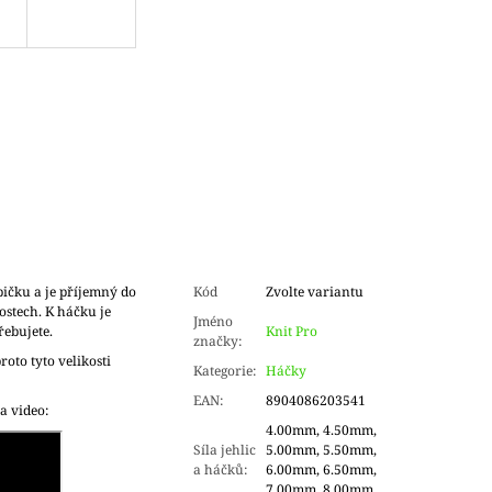
čku a je příjemný do
Kód
Zvolte variantu
kostech. K háčku je
Jméno
řebujete.
Knit Pro
značky
:
roto tyto velikosti
Kategorie
:
Háčky
EAN
:
8904086203541
a video:
4.00mm, 4.50mm,
Síla jehlic
5.00mm, 5.50mm,
a háčků
:
6.00mm, 6.50mm,
7.00mm, 8.00mm