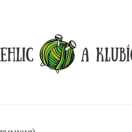
CO POTŘEBUJETE NAJÍT?
HLEDAT
DOPORUČUJEME
DÓZIČKA NA DROBNOSTI
REGGAE OMBRÉ
14 Kč
165 Kč