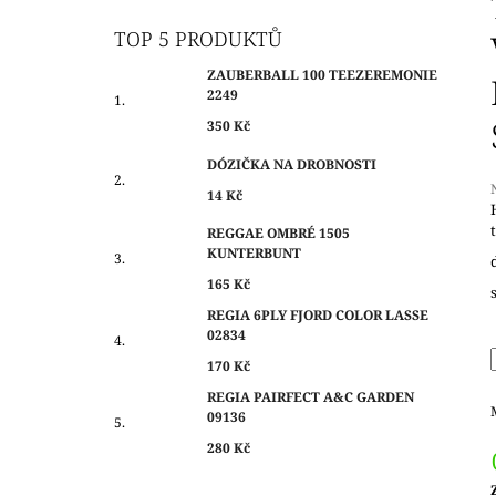
O
350 Kč
S
TOP 5 PRODUKTŮ
T
ZAUBERBALL 100 TEEZEREMONIE
R
2249
A
350 Kč
N
DÓZIČKA NA DROBNOSTI
N
14 Kč
Í
P
REGGAE OMBRÉ 1505
j
KUNTERBUNT
A
0
N
165 Kč
z
E
REGIA 6PLY FJORD COLOR LASSE
h
02834
L
170 Kč
REGIA PAIRFECT A&C GARDEN
09136
280 Kč