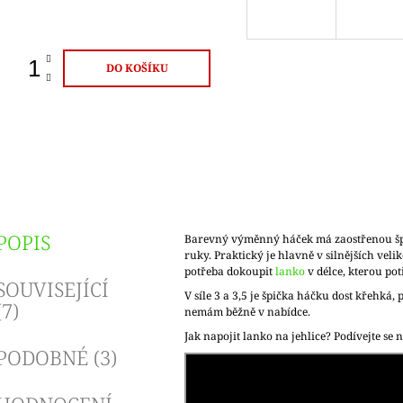
ena:
DO KOŠÍKU
POPIS
Barevný výměnný háček má zaostřenou špi
ruky. Praktický je hlavně v silnějších veli
potřeba dokoupit
lanko
v délce, kterou pot
SOUVISEJÍCÍ
V síle 3 a 3,5 je špička háčku dost křehká, p
(7)
nemám běžně v nabídce.
Jak napojit lanko na jehlice? Podívejte se n
PODOBNÉ (3)