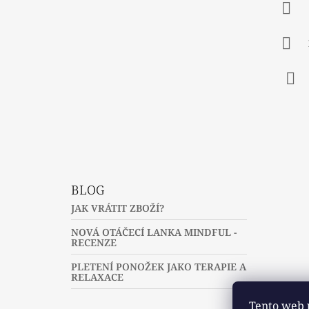
A
T
Í
Fac
BLOG
JAK VRÁTIT ZBOŽÍ?
NOVÁ OTÁČECÍ LANKA MINDFUL -
RECENZE
PLETENÍ PONOŽEK JAKO TERAPIE A
RELAXACE
Tento web 