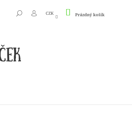
NÁKUPNÍ
HLEDAT
CZK
KOŠÍK
Prázdný košík
PŘIHLÁŠENÍ
 1505 KUNTERBUNT