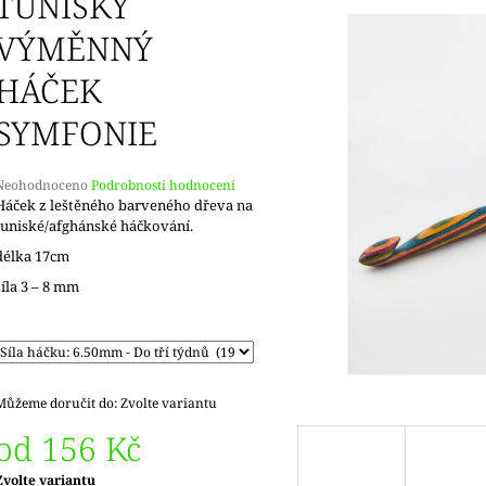
TUNISKÝ
VÝMĚNNÝ
HÁČEK
SYMFONIE
Průměrné
Neohodnoceno
Podrobnosti hodnocení
hodnocení
Háček z leštěného barveného dřeva na
produktu
tuniské/afghánské háčkování.
e
délka 17cm
,0
síla 3 – 8 mm
5
vězdiček.
Můžeme doručit do:
Zvolte variantu
od
156 Kč
Měrná
Zvolte variantu