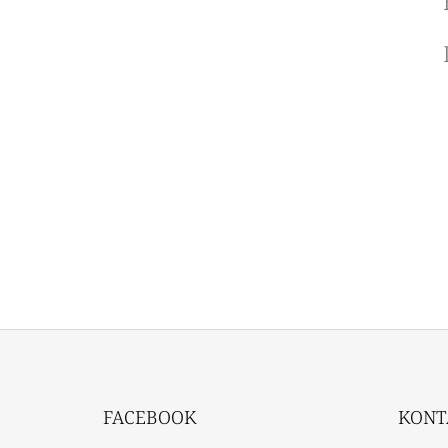
Z
Á
FACEBOOK
KONT
P