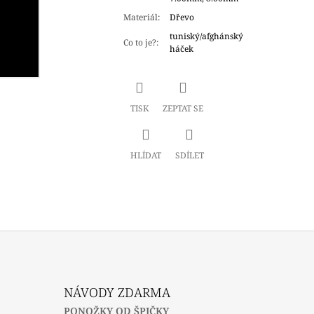
Materiál
:
Dřevo
tuniský/afghánský
Co to je?
:
háček
TISK
ZEPTAT SE
HLÍDAT
SDÍLET
NÁVODY ZDARMA
PONOŽKY OD ŠPIČKY