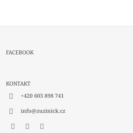
Z
Á
FACEBOOK
P
A
T
Í
KONTAKT
+420 603 898 741
info@zuzinick.cz