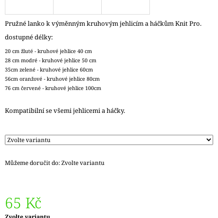
J
E
Pružné lanko k výměnným kruhovým jehlicím a háčkům Knit Pro.
M
E
dostupné délky:
20 cm žluté - kruhové jehlice 40 cm
DÓZIČKA
28 cm modré - kruhové jehlice 50 cm
NA
35cm zelené - kruhové jehlice 60cm
DROBNOSTI
56cm oranžové - kruhové jehlice 80cm
NÍZKÁ
76 cm červené - kruhové jehlice 100cm
15
Kč
Kompatibilní se všemi jehlicemi a háčky.
Můžeme doručit do:
Zvolte variantu
65 Kč
Měrná
Zvolte variantu