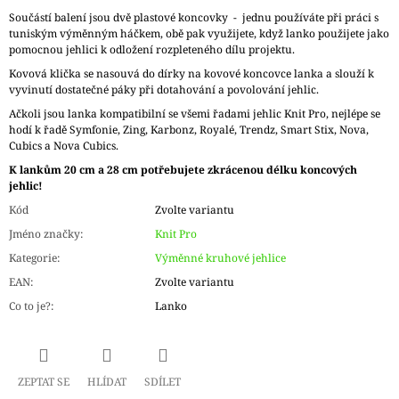
Součástí balení jsou dvě plastové koncovky - jednu používáte při práci s
tuniským výměnným háčkem, obě pak využijete, když lanko použijete jako
pomocnou jehlici k odložení rozpleteného dílu projektu.
Kovová klička se nasouvá do dírky na kovové koncovce lanka a slouží k
vyvinutí dostatečné páky při dotahování a povolování jehlic.
Ačkoli jsou lanka kompatibilní se všemi řadami jehlic Knit Pro, nejlépe se
hodí k řadě Symfonie, Zing, Karbonz, Royalé, Trendz, Smart Stix, Nova,
Cubics a Nova Cubics.
K lankům 20 cm a 28 cm potřebujete zkrácenou délku koncových
jehlic!
Kód
Zvolte variantu
Jméno značky
:
Knit Pro
Kategorie
:
Výměnné kruhové jehlice
EAN
:
Zvolte variantu
Co to je?
:
Lanko
ZEPTAT SE
HLÍDAT
SDÍLET