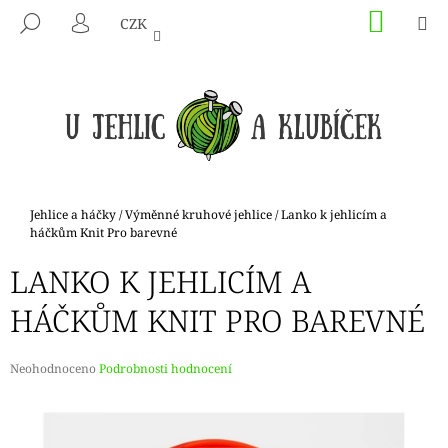
K
Přejít
NÁKU
M
HLEDAT
CZK
na
KOŠÍK
O
PŘIHLÁŠENÍ
ZPĚT
ZPĚT
obsah
Š
Í
C
K
O
P
O
T
Domů
Jehlice a háčky
/
Výměnné kruhové jehlice
/
Lanko k jehlicím a
Ř
háčkům Knit Pro barevné
E
LANKO K JEHLICÍM A
B
HÁČKŮM KNIT PRO BAREVNÉ
U
J
E
Průměrné
Neohodnoceno
Podrobnosti hodnocení
hodnocení
T
produktu
E
je
N
0,0