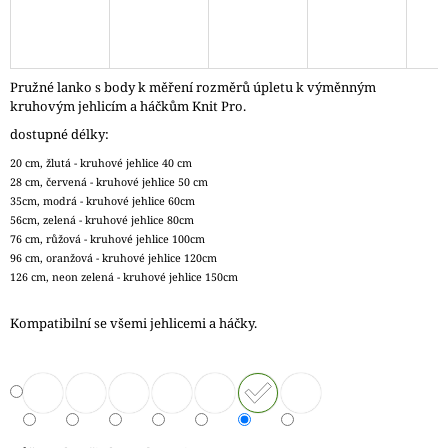
J
E
M
E
Pružné lanko s body k měření rozměrů úpletu k výměnným
kruhovým jehlicím a háčkům Knit Pro.
REGGAE
dostupné délky:
OMBRÉ
1505
20 cm, žlutá - kruhové jehlice 40 cm
KUNTERBUNT
28 cm, červená - kruhové jehlice 50 cm
165
35cm, modrá - kruhové jehlice 60cm
Kč
56cm, zelená - kruhové jehlice 80cm
76 cm, růžová - kruhové jehlice 100cm
96 cm, oranžová - kruhové jehlice 120cm
126 cm, neon zelená - kruhové jehlice 150cm
Kompatibilní se všemi jehlicemi a háčky.