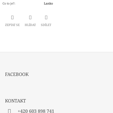
Co to je?
:
Lanko
ZEPTAT SE
HLÍDAT
SDÍLET
Z
Á
FACEBOOK
P
A
T
Í
KONTAKT
+420 603 898 741