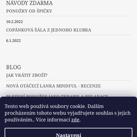
NÁVODY ZDARMA
PONOŽKY OD ŠPIČKY
10.2.2022
COPÁNKOVÁ ŠÁLA Z JEDNOHO KLUBKA
6.1.2022
BLOG
JAK VRÁTIT ZBOŽÍ?
NOVÁ OTÁČECÍ LANKA MINDFUL - RECENZE
PLETENÍ PONOŽEK JAKO TERAPIE A RELAXACE
Tento web používá soubory cookie. Dalším
procházením tohoto webu vyjadřujete souhlas s jejich
používáním.. Více informací
zde
.
Slovníček pojmů
Často kladené dotazy
Nastavení