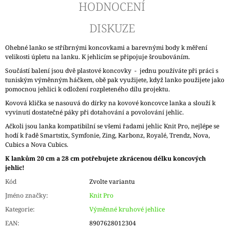
HODNOCENÍ
DISKUZE
Ohebné lanko se stříbrnými koncovkami a barevnými body k měření
velikosti úpletu na lanku. K jehlicím se připojuje šroubováním.
Součástí balení jsou dvě plastové koncovky - jednu používáte při práci s
tuniským výměnným háčkem, obě pak využijete, když lanko použijete jako
pomocnou jehlici k odložení rozpleteného dílu projektu.
Kovová klička se nasouvá do dírky na kovové koncovce lanka a slouží k
vyvinutí dostatečné páky při dotahování a povolování jehlic.
Ačkoli jsou lanka kompatibilní se všemi řadami jehlic Knit Pro, nejlépe se
hodí k řadě Smartstix, Symfonie, Zing, Karbonz, Royalé, Trendz, Nova,
Cubics a Nova Cubics.
K lankům 20 cm a 28 cm potřebujete zkrácenou délku koncových
jehlic!
Kód
Zvolte variantu
Jméno značky
:
Knit Pro
Kategorie
:
Výměnné kruhové jehlice
EAN
:
8907628012304