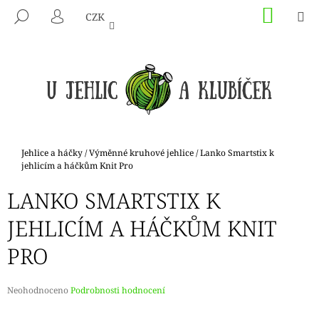
K
Přejít
NÁKU
M
HLEDAT
CZK
na
KOŠÍK
O
PŘIHLÁŠENÍ
ZPĚT
ZPĚT
obsah
Š
Í
C
K
O
P
O
T
Domů
Jehlice a háčky
/
Výměnné kruhové jehlice
/
Lanko Smartstix k
Ř
jehlicím a háčkům Knit Pro
E
LANKO SMARTSTIX K
B
JEHLICÍM A HÁČKŮM KNIT
U
J
PRO
E
T
Průměrné
Neohodnoceno
Podrobnosti hodnocení
E
hodnocení
N
produktu