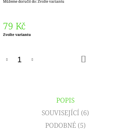
Můžeme doručit do:
Zvolte variantu
79 Kč
Měrná
Zvolte variantu
cena:
DO
KOŠÍKU
POPIS
SOUVISEJÍCÍ (6)
PODOBNÉ (5)