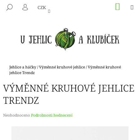
K
Přejít
NÁKU
M
HLEDAT
CZK
na
KOŠÍK
O
PŘIHLÁŠENÍ
ZPĚT
ZPĚT
obsah
Š
Í
C
K
O
P
O
T
Domů
Jehlice a háčky
/
Výměnné kruhové jehlice
/
Výměnné kruhové
Ř
jehlice Trendz
E
VÝMĚNNÉ KRUHOVÉ JEHLICE
B
TRENDZ
U
J
E
Průměrné
Neohodnoceno
Podrobnosti hodnocení
hodnocení
T
produktu
E
je
N
0,0