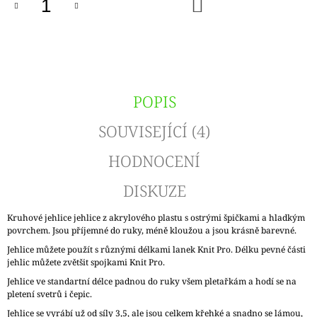
DO
KOŠÍKU
POPIS
SOUVISEJÍCÍ (4)
HODNOCENÍ
DISKUZE
Kruhové jehlice jehlice z akrylového plastu s ostrými špičkami a hladkým
povrchem. Jsou příjemné do ruky, méně kloužou a jsou krásně barevné.
Jehlice můžete použít s různými délkami lanek Knit Pro. Délku pevné části
jehlic můžete zvětšit spojkami Knit Pro.
Jehlice ve standartní délce padnou do ruky všem pletařkám a hodí se na
pletení svetrů i čepic.
Jehlice se vyrábí už od síly 3,5, ale jsou celkem křehké a snadno se lámou,