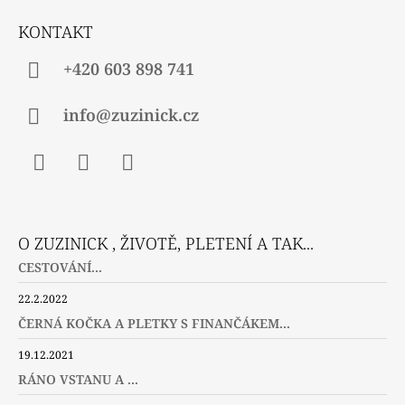
Í
KONTAKT
+420 603 898 741
info@zuzinick.cz
Facebook
Instagram
Twitter
O ZUZINICK , ŽIVOTĚ, PLETENÍ A TAK...
CESTOVÁNÍ...
22.2.2022
ČERNÁ KOČKA A PLETKY S FINANČÁKEM...
19.12.2021
RÁNO VSTANU A ...