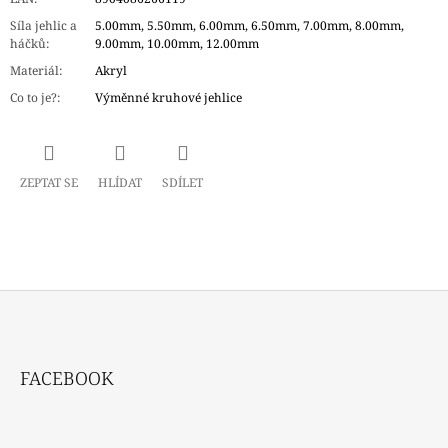
Síla jehlic a
5.00mm, 5.50mm, 6.00mm, 6.50mm, 7.00mm, 8.00mm,
háčků
:
9.00mm, 10.00mm, 12.00mm
Materiál
:
Akryl
Co to je?
:
Výměnné kruhové jehlice
ZEPTAT SE
HLÍDAT
SDÍLET
Z
Á
FACEBOOK
P
A
T