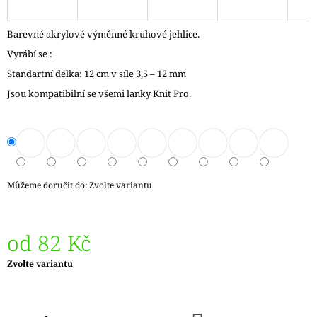
J
E
Barevné akrylové výměnné kruhové jehlice.
M
E
Vyrábí se :
Standartní délka: 12 cm v síle 3,5 – 12 mm
DÓZIČKA
Jsou kompatibilní se všemi lanky Knit Pro.
NA
DROBNOSTI
14
Kč
Můžeme doručit do:
Zvolte variantu
od
82 Kč
Měrná
Zvolte variantu
cena: