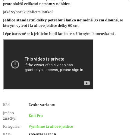
proto slabší velikosti nemám v nabídce.
Jaké vybrat k jehlicím lanko?
Jehlice standartní délky potřebují lanko nejméně 35 cm dlouhé
, se
kterým vytvoří kruhové jehlice délky 60 cm.
Lépe barevně se k jehlicím hodí lanka se stříbrnými koncovkami .
Kód
Zvolte variantu
Jméno
Knit Pro
značky
:
Kategorie
:
Výměnné kruhové jehlice
EAN
:
8904086266119