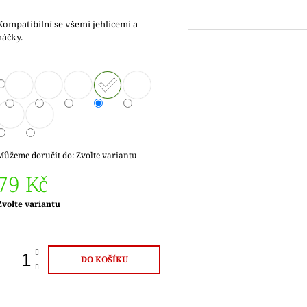
Kompatibilní se všemi jehlicemi a
háčky.
Můžeme doručit do:
Zvolte variantu
79 Kč
Měrná
Zvolte variantu
ena:
DO KOŠÍKU