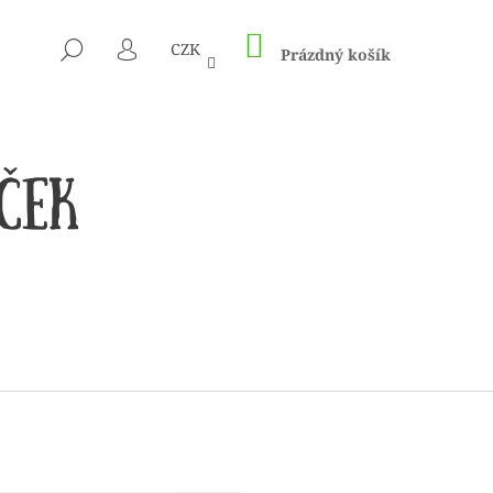
NÁKUPNÍ
HLEDAT
CZK
KOŠÍK
Prázdný košík
PŘIHLÁŠENÍ
 1505 KUNTERBUNT