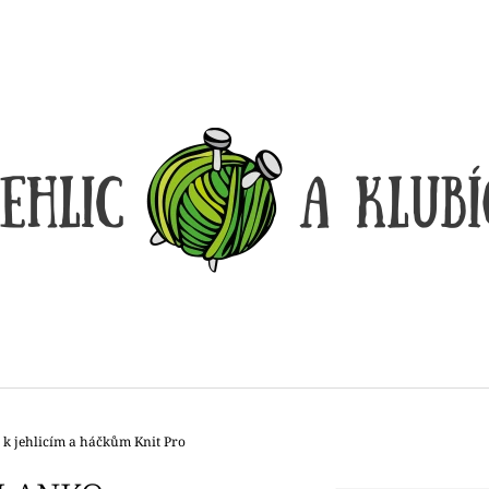
CO POTŘEBUJETE NAJÍT?
HLEDAT
DOPORUČUJEME
 k jehlicím a háčkům Knit Pro
DÓZIČKA NA DROBNOSTI
REGGAE OMBRÉ
14 Kč
165 Kč