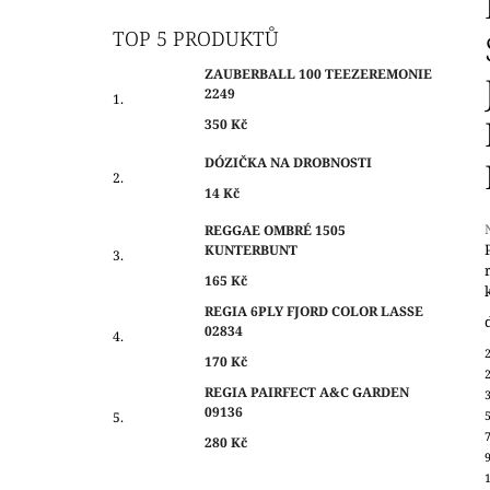
O
350 Kč
S
TOP 5 PRODUKTŮ
T
ZAUBERBALL 100 TEEZEREMONIE
R
2249
A
350 Kč
N
DÓZIČKA NA DROBNOSTI
N
14 Kč
Í
P
REGGAE OMBRÉ 1505
KUNTERBUNT
A
N
165 Kč
j
0
E
REGIA 6PLY FJORD COLOR LASSE
z
02834
L
170 Kč
h
REGIA PAIRFECT A&C GARDEN
09136
280 Kč