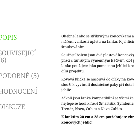
POPIS
Ohebné lanko se stříbrnými koncovkami 
měření velikosti úpletu na lanku. K jehlicí
šroubováním.
SOUVISEJÍCÍ
Součástí balení jsou dvě plastové koncovk
(6)
práci s tuniským výměnným háčkem, obě p
lanko použijete jako pomocnou jehlici k o
dílu projektu.
PODOBNÉ (5)
Kovová klička se nasouvá do dírky na kov
slouží k vyvinutí dostatečné páky při dot
HODNOCENÍ
jehlic.
Ačkoli jsou lanka kompatibilní se všemi řa
nejlépe se hodí k řadě Smartstix, Symfonie
DISKUZE
Trendz, Nova, Cubics a Nova Cubics.
K lankům 20 cm a 28 cm potřebujete zk
koncových jehlic!