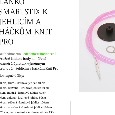
LANKO
SMARTSTIX K
JEHLICÍM A
HÁČKŮM KNIT
PRO
Průměrné
Neohodnoceno
Podrobnosti hodnocení
hodnocení
Pružné lanko s body k měření
produktu
rozměrů úpletu k výměnným
e
kruhovým jehlicím a háčkům Knit Pro.
,0
dostupné délky:
5
20 cm, žlutá - kruhové jehlice 40 cm
vězdiček.
28 cm, červená - kruhové jehlice 50 cm
35cm, modrá - kruhové jehlice 60cm
56cm, zelená - kruhové jehlice 80cm
76 cm, růžová - kruhové jehlice 100cm
96 cm, oranžová - kruhové jehlice 120cm
126 cm, neon zelená - kruhové jehlice 150cm