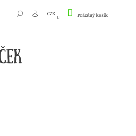
NÁKUPNÍ
HLEDAT
CZK
KOŠÍK
Prázdný košík
PŘIHLÁŠENÍ
 1505 KUNTERBUNT