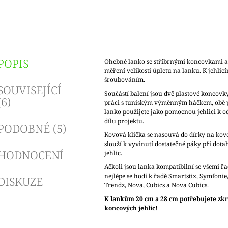
POPIS
Ohebné lanko se stříbrnými koncovkami 
měření velikosti úpletu na lanku. K jehlicí
šroubováním.
SOUVISEJÍCÍ
Součástí balení jsou dvě plastové koncovk
(6)
práci s tuniským výměnným háčkem, obě p
lanko použijete jako pomocnou jehlici k o
dílu projektu.
PODOBNÉ (5)
Kovová klička se nasouvá do dírky na kov
slouží k vyvinutí dostatečné páky při dot
HODNOCENÍ
jehlic.
Ačkoli jsou lanka kompatibilní se všemi řa
nejlépe se hodí k řadě Smartstix, Symfonie
DISKUZE
Trendz, Nova, Cubics a Nova Cubics.
K lankům 20 cm a 28 cm potřebujete zk
koncových jehlic!