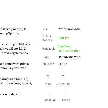
a barevnými body k
Kód
Zvolte variantu
m se připojuje
Jméno
Knit Pro
značky
:
y - jednu používáte při
Výměnné
ak využijete, když
Kategorie
:
kruhové jehlice
dložení rozpleteného
EAN
:
8907628012274
ové koncovce lanka a
Co to je?
:
Lanko
ahování a povolování
dami jehlic Knit Pro,
, Zing, Karbonz, Royalé,
TISK
ZEPTAT SE
rácenou délku
HLÍDAT
SDÍLET