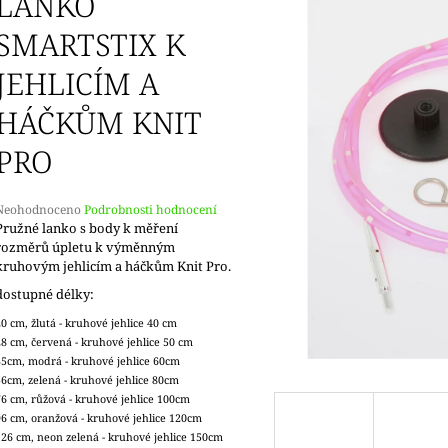
LANKO
SMARTSTIX K
JEHLICÍM A
HÁČKŮM KNIT
PRO
Průměrné
Neohodnoceno
Podrobnosti hodnocení
hodnocení
Pružné lanko s body k měření
produktu
rozměrů úpletu k výměnným
e
kruhovým jehlicím a háčkům Knit Pro.
,0
dostupné délky:
5
20 cm, žlutá - kruhové jehlice 40 cm
vězdiček.
28 cm, červená - kruhové jehlice 50 cm
35cm, modrá - kruhové jehlice 60cm
56cm, zelená - kruhové jehlice 80cm
76 cm, růžová - kruhové jehlice 100cm
96 cm, oranžová - kruhové jehlice 120cm
126 cm, neon zelená - kruhové jehlice 150cm