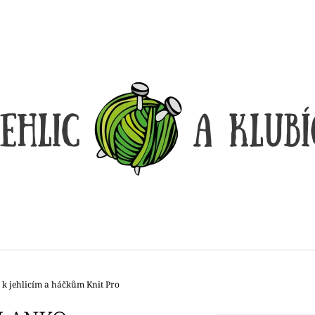
CO POTŘEBUJETE NAJÍT?
HLEDAT
DOPORUČUJEME
 k jehlicím a háčkům Knit Pro
DÓZIČKA NA DROBNOSTI
REGGAE OMBRÉ
14 Kč
165 Kč