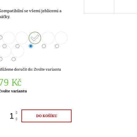
Kompatibilní se všemi jehlicemi a
háčky.
Můžeme doručit do:
Zvolte variantu
79 Kč
Měrná
Zvolte variantu
ena:
DO KOŠÍKU