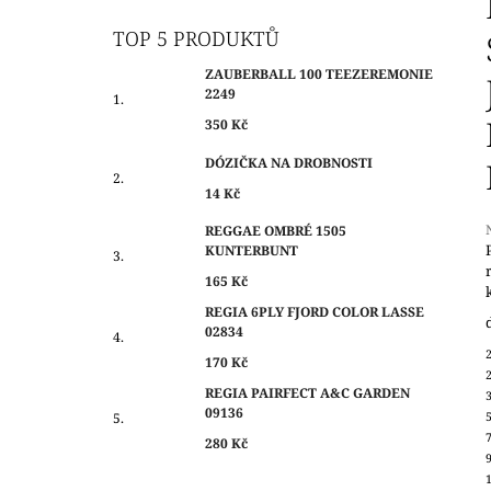
O
350 Kč
S
TOP 5 PRODUKTŮ
T
ZAUBERBALL 100 TEEZEREMONIE
R
2249
A
350 Kč
N
DÓZIČKA NA DROBNOSTI
N
14 Kč
Í
P
REGGAE OMBRÉ 1505
KUNTERBUNT
A
N
165 Kč
j
0
E
REGIA 6PLY FJORD COLOR LASSE
z
02834
L
170 Kč
h
REGIA PAIRFECT A&C GARDEN
09136
280 Kč