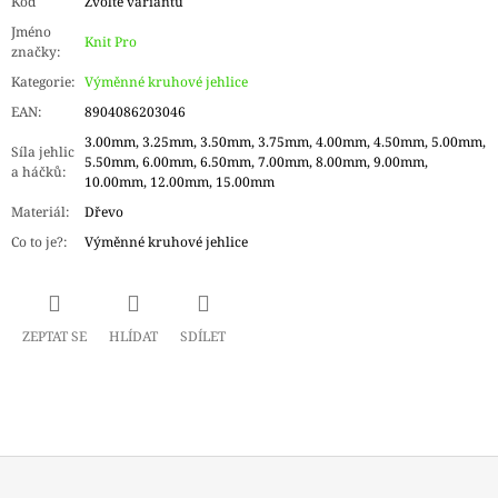
Kód
Zvolte variantu
Jméno
Knit Pro
značky
:
Kategorie
:
Výměnné kruhové jehlice
EAN
:
8904086203046
3.00mm, 3.25mm, 3.50mm, 3.75mm, 4.00mm, 4.50mm, 5.00mm,
Síla jehlic
5.50mm, 6.00mm, 6.50mm, 7.00mm, 8.00mm, 9.00mm,
a háčků
:
10.00mm, 12.00mm, 15.00mm
Materiál
:
Dřevo
Co to je?
:
Výměnné kruhové jehlice
ZEPTAT SE
HLÍDAT
SDÍLET