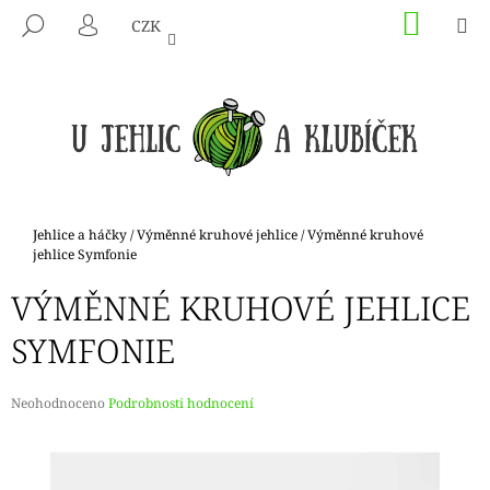
K
Přejít
NÁKU
M
HLEDAT
CZK
na
KOŠÍK
O
PŘIHLÁŠENÍ
ZPĚT
ZPĚT
obsah
Š
Í
C
K
O
P
O
T
Domů
Jehlice a háčky
/
Výměnné kruhové jehlice
/
Výměnné kruhové
Ř
jehlice Symfonie
E
VÝMĚNNÉ KRUHOVÉ JEHLICE
B
SYMFONIE
U
J
E
Průměrné
Neohodnoceno
Podrobnosti hodnocení
hodnocení
T
produktu
E
je
N
0,0