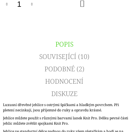
DO
KOŠÍKU
POPIS
SOUVISEJÍCÍ (10)
PODOBNÉ (2)
HODNOCENÍ
DISKUZE
Luxusní dřevěné jehlice s ostrými špičkami a hladkým povrchem. Při
pletení necinkají, jsou příjemné do ruky a opravdu krásné.
Jehlice můžete použít s různými barvami lanek Knit Pro. Délku pevné části
jehlic můžete zvětšit spojkami Knit Pro.
Jehlice ve standartní délce padnou do ruky všem pletařkám a hodí se na