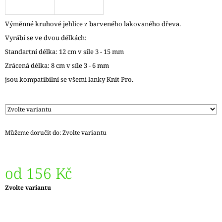
J
E
Výměnné kruhové jehlice z barveného lakovaného dřeva.
M
E
Vyrábí se ve dvou délkách:
Standartní délka: 12 cm v síle 3 - 15 mm
LANKO
Zrácená délka: 8 cm v síle 3 - 6 mm
K
JEHLICÍM
jsou kompatibilní se všemi lanky Knit Pro.
A
HÁČKŮM
KNIT
PRO
ČERNÉ
–
Můžeme doručit do:
Zvolte variantu
STŘÍBRNÉ
KONCOVKY
DOPRODEJ
65
od
156 Kč
Kč
Měrná
Zvolte variantu
cena: