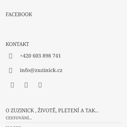
Z
Á
FACEBOOK
P
A
T
Í
KONTAKT
+420 603 898 741
info@zuzinick.cz
Facebook
Instagram
Twitter
O ZUZINICK , ŽIVOTĚ, PLETENÍ A TAK...
CESTOVÁNÍ...