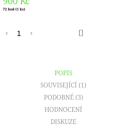
900 Kč
Měrná
72 hod
(1 ks)
cena:
DO
KOŠÍKU
POPIS
SOUVISEJÍCÍ (1)
PODOBNÉ (3)
HODNOCENÍ
DISKUZE