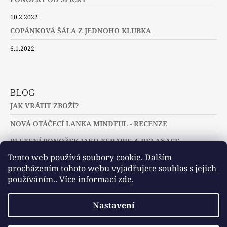
10.2.2022
COPÁNKOVÁ ŠÁLA Z JEDNOHO KLUBKA
6.1.2022
BLOG
JAK VRÁTIT ZBOŽÍ?
NOVÁ OTÁČECÍ LANKA MINDFUL - RECENZE
PLETENÍ PONOŽEK JAKO TERAPIE A RELAXACE
Tento web používá soubory cookie. Dalším
procházením tohoto webu vyjadřujete souhlas s jejich
používáním.. Více informací
zde
.
Slovníček pojmů
Často kladené dotazy
Nastavení
Užitečné a zajímavé odkazy