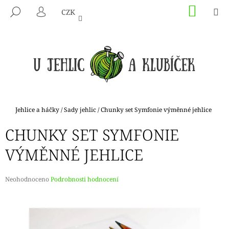
K
Přejít
NÁKU
M
HLEDAT
CZK
na
KOŠÍK
O
PŘIHLÁŠENÍ
ZPĚT
ZPĚT
obsah
Š
Í
C
K
O
P
O
T
Domů
Jehlice a háčky
/
Sady jehlic
/
Chunky set Symfonie výměnné jehlice
Ř
CHUNKY SET SYMFONIE
E
B
VÝMĚNNÉ JEHLICE
U
J
Průměrné
Neohodnoceno
Podrobnosti hodnocení
E
hodnocení
produktu
T
je
E
0,0
N
z