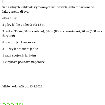
J
Sada silných velikostí výměnných kruhových jehlic z barveného
E
lakovaného dřeva
M
E
obsahuje:
3 páry jehlic v síle: 9; 10; 12 mm
LANKO
3 lanka: 35cm (60cm - zelené); 56cm (80cm - oranžové); 76cm (100cm -
GINGER
K
červené)
JEHLICÍM
6 plastových koncovek
A
HÁČKŮM
3 kličky k dotažení jehlic
KNIT
1 sada spojek k lankům
PRO
65
1 vinylové pouzdro na jehlice
Kč
Můžeme doručit do:
13.8.2026