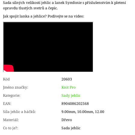
Sada silných velikostí jehlic a lanek Symfonie s příslušenstvím k pletení
opravdu tlustých svetrů a čepic.
Jak spojit lanka a jehlice? Podívejte se na video:
Kód
20603
Jméno značky
:
Knit Pro
Kategorie
:
Sady jehlic
EAN
:
8904086202568
Síla jehlic a háčků
:
9.00mm, 10.00mm, 12.00
Materiál
:
Dřevo
Co to je?
:
Sada jehlic