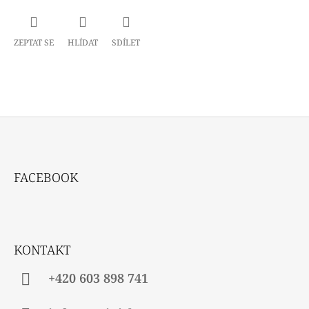
ZEPTAT SE
HLÍDAT
SDÍLET
Z
Á
FACEBOOK
P
A
T
Í
KONTAKT
+420 603 898 741