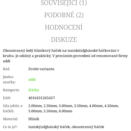
SOUVISEJÍCÍ (1)
PODOBNÉ (2)
HODNOCENÍ
DISKUZE
Oboustranný šedý hliníkový háček na tuniské/afghánské háčkování v
kruhu. Je odolný a praktický. V precizním provedení od renomované firmy
addi
Kód
Zvolte variantu
Jméno
addi
značky
:
Kategorie
:
Háčky
EAN
:
4016431265457
Síla jehlic a
2.00mm, 2.50mm, 3.00mm, 3.50mm, 4.00mm, 4.50mm,
háčků
:
5.00mm, 5.50mm, 6.00mm
Materiál
:
Hliník
Co to je?
:
tuniský/afghánský háček, oboustranný háček