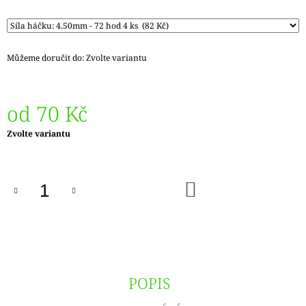
J
E
M
E
Můžeme doručit do:
Zvolte variantu
REGIA
PAIRFECT
A&C
od
70 Kč
GARDEN
09136
Měrná
Zvolte variantu
280
cena:
Kč
Původně:
295
DO
Kč
KOŠÍKU
POPIS