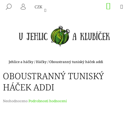
K
Přejít
NÁKU
M
HLEDAT
CZK
na
KOŠÍK
O
PŘIHLÁŠENÍ
ZPĚT
ZPĚT
obsah
Š
Í
C
K
O
P
O
T
Domů
Jehlice a háčky
/
Háčky
/
Oboustranný tuniský háček addi
Ř
OBOUSTRANNÝ TUNISKÝ
E
B
HÁČEK ADDI
U
J
Průměrné
Neohodnoceno
Podrobnosti hodnocení
E
hodnocení
produktu
T
je
E
0,0
N
z