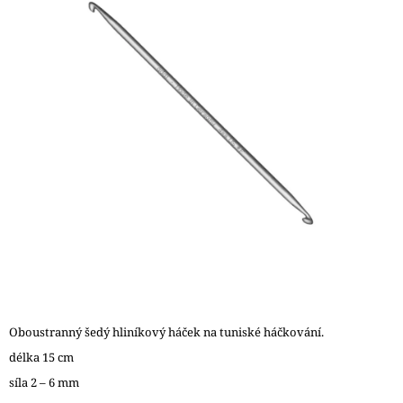
5
A
hvězdiček.
J
Í
T
?
HLEDAT
D
O
P
O
Oboustranný šedý hliníkový háček na tuniské háčkování.
R
délka 15 cm
U
Č
síla 2 – 6 mm
U