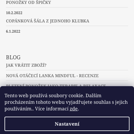
PONOŽKY OD ŠPIČKY
10.2.2022
COPÁNKOVÁ ŠÁLA Z JEDNOHO KLUBKA
6.1.2022
BLOG
JAK VRÁTIT ZBOŽÍ?
NOVÁ OTÁČECÍ LANKA MINDFUL - RECENZE
PLETENÍ PONOŽEK JAKO TERAPIE A RELAXACE
Tento web používá soubory cookie. Dalším
procházením tohoto webu vyjadřujete souhlas s jejich
používáním.. Více informací
zde
.
Slovníček pojmů
Často kladené dotazy
Nastavení
Užitečné a zajímavé odkazy