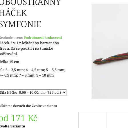
OBOUSTRANNÝ
HÁČEK
SYMFONIE
Průměrné
Neohodnoceno
Podrobnosti hodnocení
hodnocení
Háček 2 v 1 z leštěného barveného
produktu
dřeva. Dá se použít i na tuniské
e
háčkování.
,0
délka 15 cm
5
síla 3 – 3,5 mm; 4 – 4,5 mm; 5 – 5,5 mm;
vězdiček.
6 – 6,5 mm; 7 – 8 mm; 9 – 10 mm
Můžeme doručit do:
Zvolte variantu
od
171 Kč
Měrná
Zvolte variantu