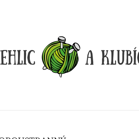
CO POTŘEBUJETE NAJÍT?
HLEDAT
DOPORUČUJEME
DÓZIČKA NA DROBNOSTI
REGGAE OMBRÉ
14 Kč
165 Kč