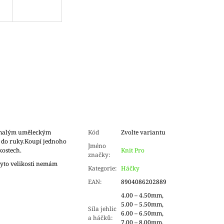
 malým uměleckým
Kód
Zvolte variantu
ý do ruky.Koupí jednoho
Jméno
kostech.
Knit Pro
značky
:
 tyto velikosti nemám
Kategorie
:
Háčky
EAN
:
8904086202889
4.00 – 4.50mm,
5.00 – 5.50mm,
Síla jehlic
6.00 – 6.50mm,
a háčků
:
7.00 – 8.00mm,