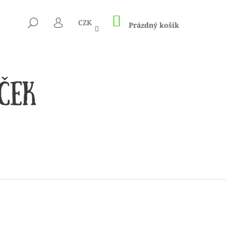
NÁKUPNÍ
HLEDAT
CZK
KOŠÍK
Prázdný košík
PŘIHLÁŠENÍ
 1505 KUNTERBUNT