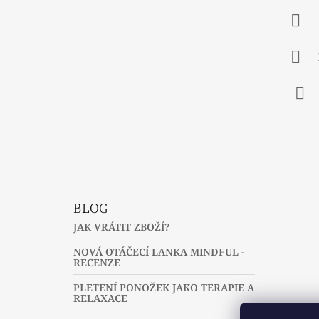
P
A
T
Í
Fac
BLOG
JAK VRÁTIT ZBOŽÍ?
NOVÁ OTÁČECÍ LANKA MINDFUL -
RECENZE
PLETENÍ PONOŽEK JAKO TERAPIE A
RELAXACE