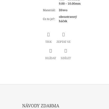
9.00 – 10.00mm
Materiál
:
Dřevo
oboustranný
Co to je?
:
háček
TISK
ZEPTAT SE
HLÍDAT
SDÍLET
NÁVODY ZDARMA