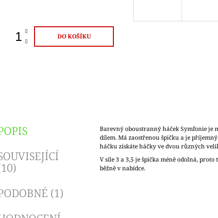
ena:
DO KOŠÍKU
POPIS
Barevný oboustranný háček Symfonie je
dílem. Má zaostřenou špičku a je příjemn
háčku získáte háčky ve dvou různých veli
SOUVISEJÍCÍ
V síle 3 a 3,5 je špička méně odolná, proto
(10)
běžně v nabídce.
PODOBNÉ (1)