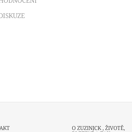
HODNOCENÍ
DISKUZE
AKT
O ZUZINICK , ŽIVOTĚ,