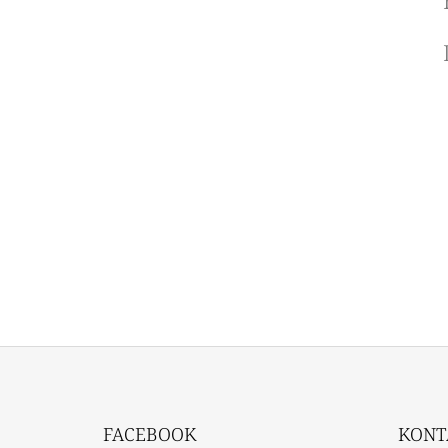
Z
Á
FACEBOOK
KONT