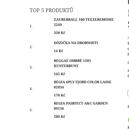
O
350 Kč
S
TOP 5 PRODUKTŮ
T
ZAUBERBALL 100 TEEZEREMONIE
R
2249
A
350 Kč
N
DÓZIČKA NA DROBNOSTI
N
14 Kč
Í
j
0
P
REGGAE OMBRÉ 1505
z
KUNTERBUNT
A
N
165 Kč
h
E
REGIA 6PLY FJORD COLOR LASSE
02834
L
170 Kč
REGIA PAIRFECT A&C GARDEN
09136
280 Kč