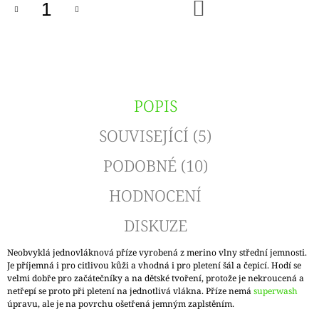
DO
KOŠÍKU
POPIS
SOUVISEJÍCÍ (5)
PODOBNÉ (10)
HODNOCENÍ
DISKUZE
Neobvyklá jednovláknová příze vyrobená z merino vlny střední jemnosti.
Je příjemná i pro citlivou kůži a vhodná i pro pletení šál a čepicí. Hodí se
velmi dobře pro začátečníky a na dětské tvoření, protože je nekroucená a
netřepí se proto při pletení na jednotlivá vlákna. Příze nemá
superwash
úpravu, ale je na povrchu ošetřená jemným zaplstěním.