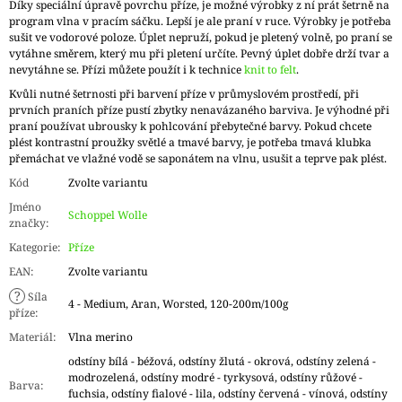
Díky speciální úpravě povrchu příze, je možné výrobky z ní prát šetrně na
program vlna v pracím sáčku. Lepší je ale praní v ruce. Výrobky je potřeba
sušit ve vodorové poloze. Úplet nepruží, pokud je pletený volně, po praní se
vytáhne směrem, který mu při pletení určíte. Pevný úplet dobře drží tvar a
nevytáhne se. Přízi můžete použít i k technice
knit to felt
.
Kvůli nutné šetrnosti při barvení příze v průmyslovém prostředí, při
prvních praních příze pustí zbytky nenavázaného barviva. Je výhodné při
praní používat ubrousky k pohlcování přebytečné barvy. Pokud chcete
plést kontrastní proužky světlé a tmavé barvy, je potřeba tmavá klubka
přemáchat ve vlažné vodě se saponátem na vlnu, usušit a teprve pak plést.
Kód
Zvolte variantu
Jméno
Schoppel Wolle
značky
:
Kategorie
:
Příze
EAN
:
Zvolte variantu
?
Síla
4 - Medium, Aran, Worsted, 120-200m/100g
příze
:
Materiál
:
Vlna merino
odstíny bílá - béžová, odstíny žlutá - okrová, odstíny zelená -
modrozelená, odstíny modré - tyrkysová, odstíny růžové -
Barva
:
fuchsia, odstíny fialové - lila, odstíny červená - vínová, odstíny