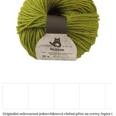
A
J
Í
T
?
HLEDAT
D
O
P
O
R
U
Č
Originální nekroucená jednovláknová vlněná příze na svetry, čepice i
U