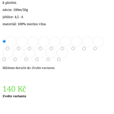
k plstění.
J
E
návin: 100m/50g
M
jehlice: 4,5 - 6
E
materiál: 100% merino vlna
DÓZIČKA
NA
DROBNOSTI
NÍZKÁ
15
Kč
Můžeme doručit do:
Zvolte variantu
140 Kč
Měrná
Zvolte variantu
cena: