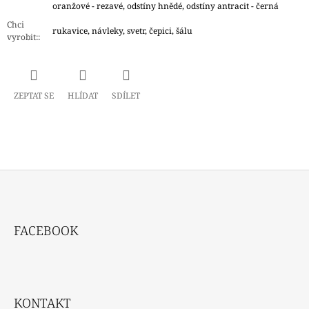
oranžové - rezavé, odstíny hnědé, odstíny antracit - černá
Chci
rukavice, návleky, svetr, čepici, šálu
vyrobit:
:
ZEPTAT SE
HLÍDAT
SDÍLET
Z
Á
FACEBOOK
P
A
T
Í
KONTAKT