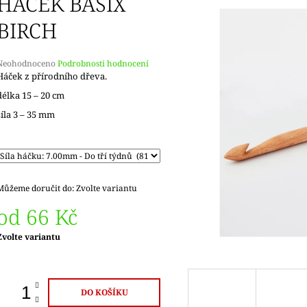
HÁČEK BASIX
BIRCH
Průměrné
Neohodnoceno
Podrobnosti hodnocení
hodnocení
Háček z přírodního dřeva.
produktu
délka 15 – 20 cm
e
,0
síla 3 – 35 mm
5
vězdiček.
Můžeme doručit do:
Zvolte variantu
od
66 Kč
Měrná
Zvolte variantu
ena:
DO KOŠÍKU