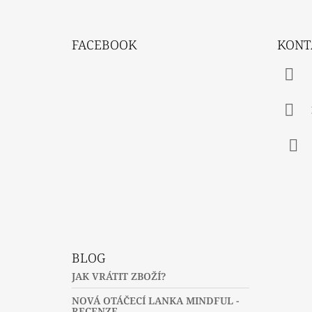
Z
Á
FACEBOOK
KONT
P
A
T
Í
Fac
BLOG
JAK VRÁTIT ZBOŽÍ?
NOVÁ OTÁČECÍ LANKA MINDFUL -
RECENZE