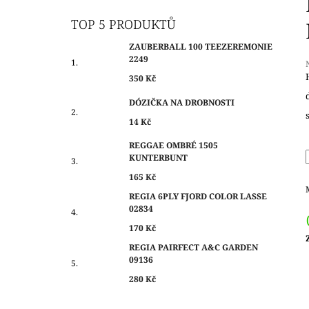
O
350 Kč
S
TOP 5 PRODUKTŮ
T
ZAUBERBALL 100 TEEZEREMONIE
R
2249
A
350 Kč
N
j
DÓZIČKA NA DROBNOSTI
N
0
14 Kč
Í
z
P
REGGAE OMBRÉ 1505
h
KUNTERBUNT
A
N
165 Kč
E
REGIA 6PLY FJORD COLOR LASSE
02834
L
170 Kč
REGIA PAIRFECT A&C GARDEN
c
09136
280 Kč