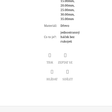
15.00mm,
20.00mm,
25.00mm,
30.00mm,
35.00mm
Materiál
:
Dřevo
jednostranný
Co to je?
:
háček bez
rukojeti
TISK
ZEPTAT SE
HLÍDAT
SDÍLET