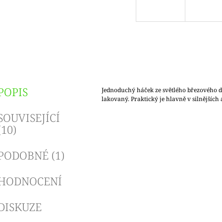
POPIS
Jednoduchý háček ze světlého březového dř
lakovaný. Praktický je hlavně v silnějších
SOUVISEJÍCÍ
(10)
PODOBNÉ (1)
HODNOCENÍ
DISKUZE