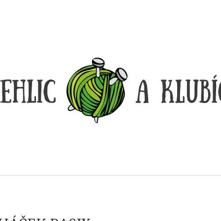
CO POTŘEBUJETE NAJÍT?
HLEDAT
DOPORUČUJEME
DÓZIČKA NA DROBNOSTI
REGGAE OMBRÉ
14 Kč
165 Kč