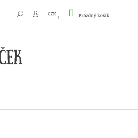
NÁKUPNÍ
HLEDAT
CZK
KOŠÍK
Prázdný košík
PŘIHLÁŠENÍ
 1505 KUNTERBUNT