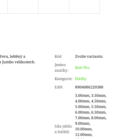
eva, leštěný a
Kód
Zvolte variantu
 a Jumbo velikostech.
Jméno
Knit Pro
značky
:
Kategorie
:
Háčky
EAN
:
8904086220388
3.00mm, 3.50mm,
4.00mm, 4.50mm,
5.00mm, 5.50mm,
6.00mm, 6.50mm,
7.00mm, 8.00mm,
9.00mm,
Síla jehlic
10.00mm,
a háčků
:
12.00mm,