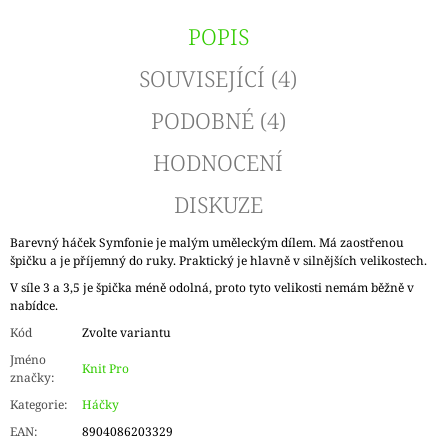
POPIS
SOUVISEJÍCÍ (4)
PODOBNÉ (4)
HODNOCENÍ
DISKUZE
Barevný háček Symfonie je malým uměleckým dílem. Má zaostřenou
špičku a je příjemný do ruky. Praktický je hlavně v silnějších velikostech.
V síle 3 a 3,5 je špička méně odolná, proto tyto velikosti nemám běžně v
nabídce.
Kód
Zvolte variantu
Jméno
Knit Pro
značky
:
Kategorie
:
Háčky
EAN
:
8904086203329