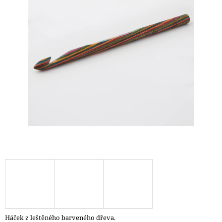
A
J
Í
T
?
HLEDAT
D
O
P
O
R
U
Č
Háček z leštěného barveného dřeva.
U