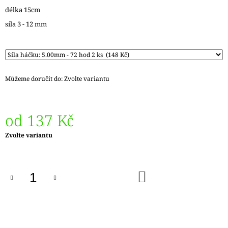
J
délka 15cm
E
síla 3 - 12 mm
M
E
LANKO
GINGER
K
Můžeme doručit do:
Zvolte variantu
JEHLICÍM
A
HÁČKŮM
KNIT
od
137 Kč
PRO
65
Měrná
Zvolte variantu
Kč
cena:
DO
KOŠÍKU