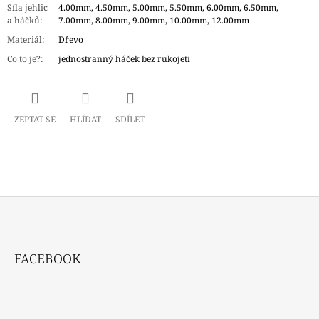
Síla jehlic
4.00mm, 4.50mm, 5.00mm, 5.50mm, 6.00mm, 6.50mm,
a háčků
:
7.00mm, 8.00mm, 9.00mm, 10.00mm, 12.00mm
Materiál
:
Dřevo
Co to je?
:
jednostranný háček bez rukojeti
ZEPTAT SE
HLÍDAT
SDÍLET
Z
Á
FACEBOOK
P
A
T