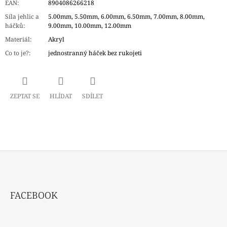
EAN
:
8904086266218
Síla jehlic a
5.00mm, 5.50mm, 6.00mm, 6.50mm, 7.00mm, 8.00mm,
háčků
:
9.00mm, 10.00mm, 12.00mm
Materiál
:
Akryl
Co to je?
:
jednostranný háček bez rukojeti
ZEPTAT SE
HLÍDAT
SDÍLET
Z
Á
FACEBOOK
P
A