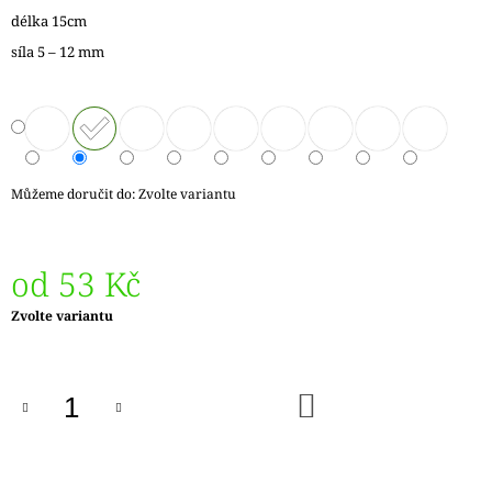
J
délka 15cm
E
síla 5 – 12 mm
M
E
LANKO
K
JEHLICÍM
A
Můžeme doručit do:
Zvolte variantu
HÁČKŮM
KNIT
PRO
ČERNÉ
od
53 Kč
FIXED
–
Měrná
NEREZOVÉ
Zvolte variantu
PEVNÉ
cena:
KONCOVKY
82
DO
Kč
KOŠÍKU