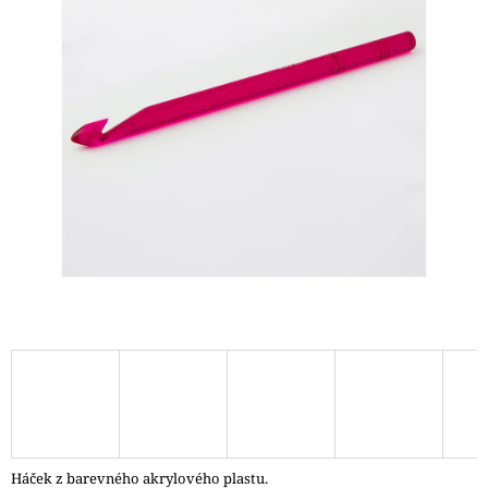
A
J
Í
T
?
HLEDAT
D
O
P
O
R
U
Č
Háček z barevného akrylového plastu.
U