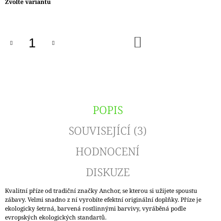
Měrná
Zvolte variantu
cena:
DO
KOŠÍKU
POPIS
SOUVISEJÍCÍ (3)
HODNOCENÍ
DISKUZE
Kvalitní příze od tradiční značky Anchor, se kterou si užijete spoustu
zábavy. Velmi snadno z ní vyrobíte efektní originální doplňky. Příze je
ekologicky šetrná, barvená rostlinnými barvivy, vyráběná podle
evropských ekologických standartů.