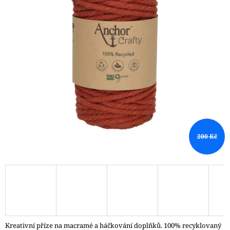
A
J
Í
T
?
HLEDAT
200 Kč
D
O
P
O
R
U
Č
Kreativní příze na macramé a háčkování doplňků. 100% recyklovaný
U