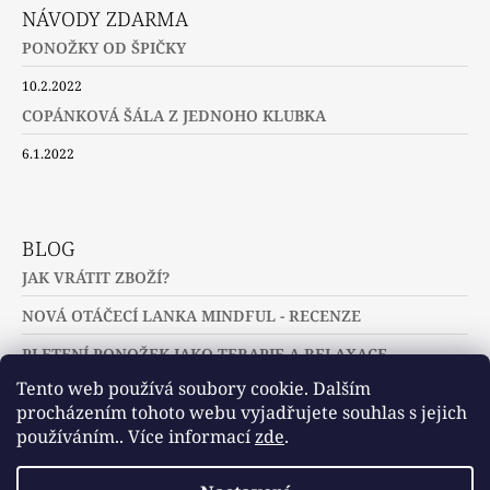
NÁVODY ZDARMA
PONOŽKY OD ŠPIČKY
10.2.2022
COPÁNKOVÁ ŠÁLA Z JEDNOHO KLUBKA
6.1.2022
BLOG
JAK VRÁTIT ZBOŽÍ?
NOVÁ OTÁČECÍ LANKA MINDFUL - RECENZE
PLETENÍ PONOŽEK JAKO TERAPIE A RELAXACE
Tento web používá soubory cookie. Dalším
procházením tohoto webu vyjadřujete souhlas s jejich
používáním.. Více informací
zde
.
Slovníček pojmů
Často kladené dotazy