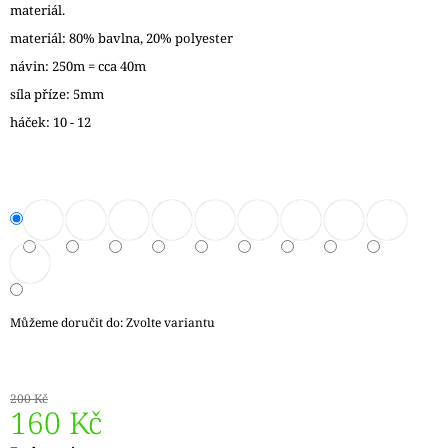
materiál.
J
E
materiál: 80% bavlna, 20% polyester
M
návin: 250m = cca 40m
E
síla příze: 5mm
REGGAE
háček: 10 - 12
OMBRÉ
1505
KUNTERBUNT
165
Kč
Můžeme doručit do:
Zvolte variantu
200 Kč
160 Kč