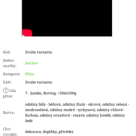
Kód
Zvolte variantu
Jméno
Anchor
značky
:
Kategorie
:
Příze
EAN
:
Zvolte variantu
?
Síla
7 - Jumbo, Roving, <50m/100g
příze
:
odstíny bílá - béžová, odstíny žlutá - okrová, odstíny zelená -
modrozelená, odstíny modré - tyrkysová, odstíny růžové -
Barva
:
fuchsia, odstíny oranžové - rezavé, odstíny hnědé, odstíny
šedé
Chci
dekorace, doplňky, přívěsky
vyrobit:
: