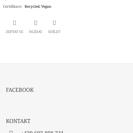
Certifikace
:
Recycled, Vegan
ZEPTAT SE
HLÍDAT
SDÍLET
Z
Á
FACEBOOK
P
A
T
Í
KONTAKT